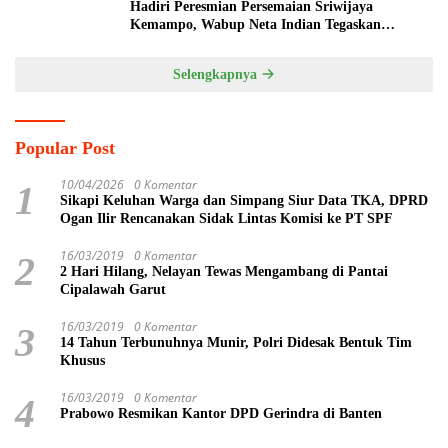
Hadiri Peresmian Persemaian Sriwijaya
Kemampo, Wabup Neta Indian Tegaskan
Komitmen Pemkab Banyuasin Dukung
Penghijauan
Selengkapnya
Popular Post
10/04/2026
0 Komentar
1
Sikapi Keluhan Warga dan Simpang Siur Data TKA, DPRD
Ogan Ilir Rencanakan Sidak Lintas Komisi ke PT SPF
16/03/2019
0 Komentar
2
2 Hari Hilang, Nelayan Tewas Mengambang di Pantai
Cipalawah Garut
16/03/2019
0 Komentar
3
14 Tahun Terbunuhnya Munir, Polri Didesak Bentuk Tim
Khusus
16/03/2019
0 Komentar
4
Prabowo Resmikan Kantor DPD Gerindra di Banten