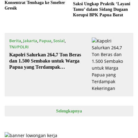
Konsentrat Tembaga ke Smelter
Saksi Ungkap Praktik ‘Layani
Gresik
Tamu’ dalam Sidang Dugaan
Korupsi BPK Papua Barat
Berita
,
Jakarta
,
Papua
,
Sosial
,
TNI/POLRI
10/08/2023
Kapolri Salurkan 264,7 Ton Beras
dan 1.500 Sembako untuk Warga
Papua yang Terdampak
Kekeringan
Selengkapnya