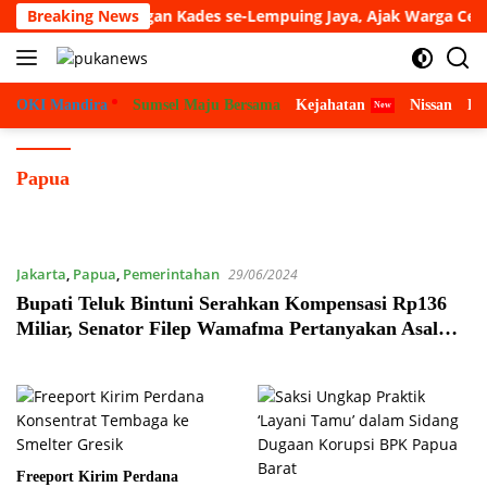
Langsung
Silaturahmi dengan Kades se-Lempuing Jaya, Ajak Warga Cegah K
Breaking News
ke
konten
OKI Mandira
Sumsel Maju Bersama
Kejahatan
Nissan
Bu
Papua
Jakarta
,
Papua
,
Pemerintahan
29/06/2024
Bupati Teluk Bintuni Serahkan Kompensasi Rp136
Miliar, Senator Filep Wamafma Pertanyakan Asal
Dana
Freeport Kirim Perdana