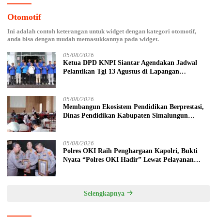
Otomotif
Ini adalah contoh keterangan untuk widget dengan kategori otomotif,
anda bisa dengan mudah memasukkannya pada widget.
05/08/2026
Ketua DPD KNPI Siantar Agendakan Jadwal
Pelantikan Tgl 13 Agustus di Lapangan
Pariwisata Sekitar Tugu Becak
05/08/2026
Membangun Ekosistem Pendidikan Berprestasi,
Dinas Pendidikan Kabupaten Simalungun
Perkuat Sinergi MKKS dan KPKM RI Melalui
LCC Piala Bupati 2026
05/08/2026
Polres OKI Raih Penghargaan Kapolri, Bukti
Nyata “Polres OKI Hadir” Lewat Pelayanan
Prima
Selengkapnya