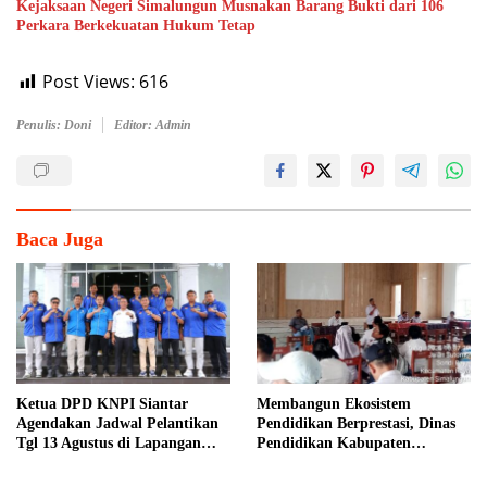
Kejaksaan Negeri Simalungun Musnakan Barang Bukti dari 106
Perkara Berkekuatan Hukum Tetap
Post Views:
616
Penulis: Doni
Editor: Admin
Baca Juga
Ketua DPD KNPI Siantar
Membangun Ekosistem
Agendakan Jadwal Pelantikan
Pendidikan Berprestasi, Dinas
Tgl 13 Agustus di Lapangan
Pendidikan Kabupaten
Pariwisata Sekitar Tugu Becak
Simalungun Perkuat Sinergi
MKKS dan KPKM RI Melalui