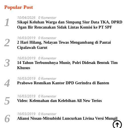
Popular Post
10/04/2026
0 Komentar
1
Sikapi Keluhan Warga dan Simpang Siur Data TKA, DPRD
Ogan Ilir Rencanakan Sidak Lintas Komisi ke PT SPF
16/03/2019
0 Komentar
2
2 Hari Hilang, Nelayan Tewas Mengambang di Pantai
Cipalawah Garut
16/03/2019
0 Komentar
3
14 Tahun Terbunuhnya Munir, Polri Didesak Bentuk Tim
Khusus
16/03/2019
0 Komentar
4
Prabowo Resmikan Kantor DPD Gerindra di Banten
16/03/2019
0 Komentar
5
Video: Kelemahan dan Kelebihan All New Terios
16/03/2019
0 Komentar
6
Aliansi Nissan-Mitsubishi Luncurkan Livina Versi Mungil