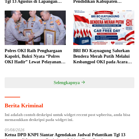
Tgl 13 Agustus di Lapangan
Pendidikan Kabupaten
Pariwisata Sekitar Tugu Becak
Simalungun Perkuat Sinergi
MKKS dan KPKM RI Melalui
LCC Piala Bupati 2026
Polres OKI Raih Penghargaan
BRI BO Kayuagung Salurkan
Kapolri, Bukti Nyata “Polres
Bendera Merah Putih Melalui
OKI Hadir” Lewat Pelayanan
Kesbangpol OKI pada Acara
Prima
Car Free Day
Selengkapnya
Berita Kriminal
Ini adalah contoh deskripsi untuk widget recent post wpberita, anda bisa
memasukkan deskripsi pada widget ini.
05/08/2026
Ketua DPD KNPI Siantar Agendakan Jadwal Pelantikan Tgl 13