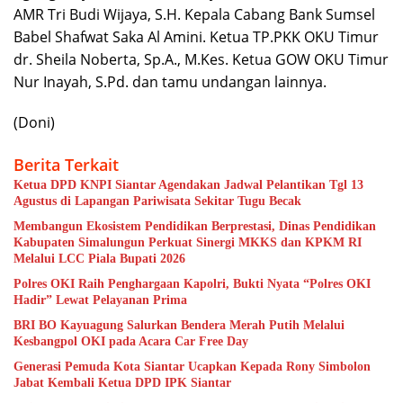
AMR Tri Budi Wijaya, S.H. Kepala Cabang Bank Sumsel
Babel Shafwat Saka Al Amini. Ketua TP.PKK OKU Timur
dr. Sheila Noberta, Sp.A., M.Kes. Ketua GOW OKU Timur
Nur Inayah, S.Pd. dan tamu undangan lainnya.
(Doni)
Berita Terkait
Ketua DPD KNPI Siantar Agendakan Jadwal Pelantikan Tgl 13
Agustus di Lapangan Pariwisata Sekitar Tugu Becak
Membangun Ekosistem Pendidikan Berprestasi, Dinas Pendidikan
Kabupaten Simalungun Perkuat Sinergi MKKS dan KPKM RI
Melalui LCC Piala Bupati 2026
Polres OKI Raih Penghargaan Kapolri, Bukti Nyata “Polres OKI
Hadir” Lewat Pelayanan Prima
BRI BO Kayuagung Salurkan Bendera Merah Putih Melalui
Kesbangpol OKI pada Acara Car Free Day
Generasi Pemuda Kota Siantar Ucapkan Kepada Rony Simbolon
Jabat Kembali Ketua DPD IPK Siantar