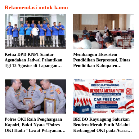
Rekomendasi untuk kamu
Ketua DPD KNPI Siantar
Membangun Ekosistem
Agendakan Jadwal Pelantikan
Pendidikan Berprestasi, Dinas
Tgl 13 Agustus di Lapangan
Pendidikan Kabupaten
Pariwisata Sekitar Tugu Becak
Simalungun Perkuat Sinergi
MKKS dan KPKM RI Melalui
LCC Piala Bupati 2026
Polres OKI Raih Penghargaan
BRI BO Kayuagung Salurkan
Kapolri, Bukti Nyata “Polres
Bendera Merah Putih Melalui
OKI Hadir” Lewat Pelayanan
Kesbangpol OKI pada Acara
Prima
Car Free Day