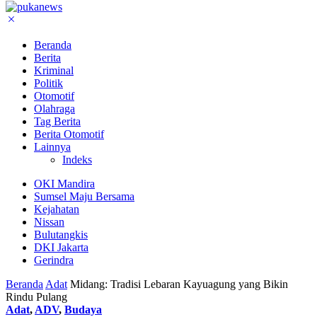
Beranda
Berita
Kriminal
Politik
Otomotif
Olahraga
Tag Berita
Berita Otomotif
Lainnya
Indeks
OKI Mandira
Sumsel Maju Bersama
Kejahatan
Nissan
Bulutangkis
DKI Jakarta
Gerindra
Beranda
Adat
Midang: Tradisi Lebaran Kayuagung yang Bikin
Rindu Pulang
Adat
,
ADV
,
Budaya