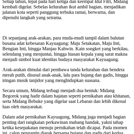
Setiap tahun, tepat pada hari ketiga dan keempat Idul Fitri, Midang
kembali digelar. Sebelas kelurahan ikut ambil bagian, menjadikan
jalanan kota seperti panggung terbuka ramai, berwarna, dan
dipenuhi langkah yang seirama.
Di sepanjang arak-arakan, para muda-mudi tampil dalam balutan
busana adat kebesaran Kayuagung: Maju Setakatan, Maju Inti,
Bengian Inti, hingga Manjau Kahwin. Kain songket yang berkilau,
selendang yang menjuntai, hingga hiasan kepala yang sarat makna
menjadi simbol kuat identitas budaya masyarakat Kayuagung.
Arak-arakan dimulai dari pembawa tanda kelurahan dan bendera
merah putih, disusul anak-anak, lalu para bujang dan gadis, hingga
iringan musik tanjidor yang menghidupkan suasana.
Secara umum, Midang terbagi menjadi dua bentuk: Midang
Begorok yang hadir dalam hajatan seperti pernikahan atau khitanan,
serta Midang Bebuke yang digelar saat Lebaran dan lebih dikenal
luas oleh masyarakat.
Dalam adat pernikahan Kayuagung, Midang juga menjadi bagian
penting dari rangkaian perkawinan mabang handak, yakni tahap
ketika kesepakatan menuju pernikahan telah dicapai. Pada momen
ini, calon pengantin diarak bersama bujang dan gadis dari kedua