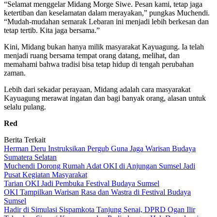
“Selamat menggelar Midang Morge Siwe. Pesan kami, tetap jaga
ketertiban dan keselamatan dalam merayakan,” pungkas Muchendi.
“Mudah-mudahan semarak Lebaran ini menjadi lebih berkesan dan
tetap tertib. Kita jaga bersama.”
Kini, Midang bukan hanya milik masyarakat Kayuagung. Ia telah
menjadi ruang bersama tempat orang datang, melihat, dan
memahami bahwa tradisi bisa tetap hidup di tengah perubahan
zaman.
Lebih dari sekadar perayaan, Midang adalah cara masyarakat
Kayuagung merawat ingatan dan bagi banyak orang, alasan untuk
selalu pulang.
Red
Berita Terkait
Herman Deru Instruksikan Pergub Guna Jaga Warisan Budaya
Sumatera Selatan
Muchendi Dorong Rumah Adat OKI di Anjungan Sumsel Jadi
Pusat Kegiatan Masyarakat
Tarian OKI Jadi Pembuka Festival Budaya Sumsel
OKI Tampilkan Warisan Rasa dan Wastra di Festival Budaya
Sumsel
Hadir di Simulasi Sispamkota Tanjung Senai, DPRD Ogan Ilir