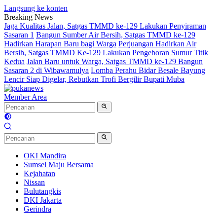
Langsung ke konten
Breaking News
Jaga Kualitas Jalan, Satgas TMMD ke-129 Lakukan Penyiraman
Sasaran 1
Bangun Sumber Air Bersih, Satgas TMMD ke-129
Hadirkan Harapan Baru bagi Warga
Perjuangan Hadirkan Air
Bersih, Satgas TMMD Ke-129 Lakukan Pengeboran Sumur Titik
Kedua
Jalan Baru untuk Warga, Satgas TMMD ke-129 Bangun
Sasaran 2 di Wibawamulya
Lomba Perahu Bidar Besale Bayung
Lencir Siap Digelar, Rebutkan Trofi Bergilir Bupati Muba
Member Area
OKI Mandira
Sumsel Maju Bersama
Kejahatan
Nissan
Bulutangkis
DKI Jakarta
Gerindra