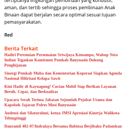
terciptanya lingkungan pembinaan yang kondusif,
aman, dan tertib sehingga proses pembinaan Anak
Binaan dapat berjalan secara optimal sesuai tujuan
pemasyarakatan.
Red
Berita Terkait
Hadiri Peresmian Persemaian Sriwijaya Kemampo, Wabup Neta
Indian Tegaskan Komitmen Pemkab Banyuasin Dukung
Penghijauan
Sinergi Pemkab Muba dan Kementerian Koperasi Siapkan Agenda
Nasional Hilirisasi Kelapa Sawit
Kini Hadir di Kayuagung! Cucian Mobil Siap Berikan Layanan
Bersih, Cepat, dan Berkualitas
Upacara Serah Terima Jabatan Sejumlah Pejabat Utama dan
Kapolsek Jajaran Polres Musi Banyuasin
Audensi dan Silaturahmi, ketua JMSI Apresiasi Kinerja Walikota
Tebingtinggi
Danramil 402-07/Indralaya Bersama Babinsa Berjibaku Padamkan