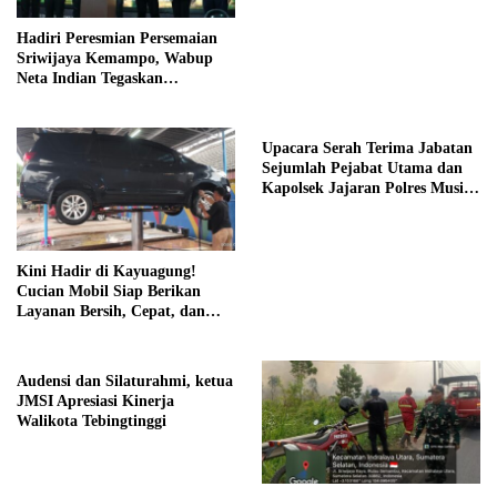
Hadiri Peresmian Persemaian
Sriwijaya Kemampo, Wabup
Neta Indian Tegaskan
Komitmen Pemkab Banyuasin
Dukung Penghijauan
Upacara Serah Terima Jabatan
Sejumlah Pejabat Utama dan
Kapolsek Jajaran Polres Musi
Banyuasin
Kini Hadir di Kayuagung!
Cucian Mobil Siap Berikan
Layanan Bersih, Cepat, dan
Berkualitas
Audensi dan Silaturahmi, ketua
JMSI Apresiasi Kinerja
Walikota Tebingtinggi