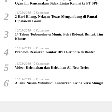
Ogan Ilir Rencanakan Sidak Lintas Komisi ke PT SPF
16/03/2019
0 Komentar
2
2 Hari Hilang, Nelayan Tewas Mengambang di Pantai
Cipalawah Garut
16/03/2019
0 Komentar
3
14 Tahun Terbunuhnya Munir, Polri Didesak Bentuk Tim
Khusus
16/03/2019
0 Komentar
4
Prabowo Resmikan Kantor DPD Gerindra di Banten
16/03/2019
0 Komentar
5
Video: Kelemahan dan Kelebihan All New Terios
16/03/2019
0 Komentar
6
Aliansi Nissan-Mitsubishi Luncurkan Livina Versi Mungil