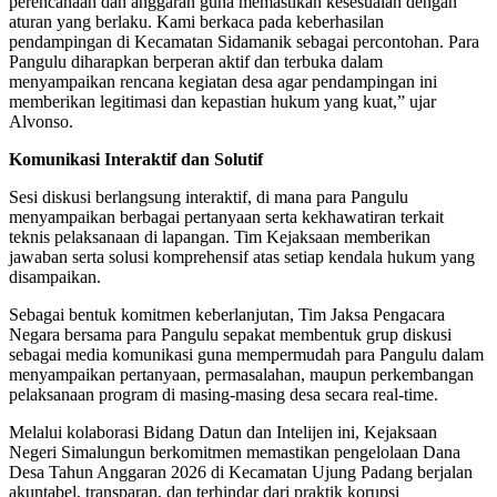
perencanaan dan anggaran guna memastikan kesesuaian dengan
aturan yang berlaku. Kami berkaca pada keberhasilan
pendampingan di Kecamatan Sidamanik sebagai percontohan. Para
Pangulu diharapkan berperan aktif dan terbuka dalam
menyampaikan rencana kegiatan desa agar pendampingan ini
memberikan legitimasi dan kepastian hukum yang kuat,” ujar
Alvonso.
Komunikasi Interaktif dan Solutif
Sesi diskusi berlangsung interaktif, di mana para Pangulu
menyampaikan berbagai pertanyaan serta kekhawatiran terkait
teknis pelaksanaan di lapangan. Tim Kejaksaan memberikan
jawaban serta solusi komprehensif atas setiap kendala hukum yang
disampaikan.
Sebagai bentuk komitmen keberlanjutan, Tim Jaksa Pengacara
Negara bersama para Pangulu sepakat membentuk grup diskusi
sebagai media komunikasi guna mempermudah para Pangulu dalam
menyampaikan pertanyaan, permasalahan, maupun perkembangan
pelaksanaan program di masing-masing desa secara real-time.
Melalui kolaborasi Bidang Datun dan Intelijen ini, Kejaksaan
Negeri Simalungun berkomitmen memastikan pengelolaan Dana
Desa Tahun Anggaran 2026 di Kecamatan Ujung Padang berjalan
akuntabel, transparan, dan terhindar dari praktik korupsi