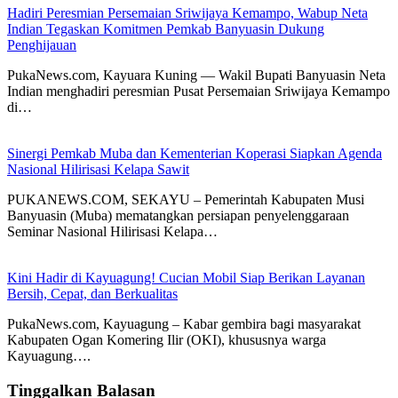
Hadiri Peresmian Persemaian Sriwijaya Kemampo, Wabup Neta
Indian Tegaskan Komitmen Pemkab Banyuasin Dukung
Penghijauan
PukaNews.com, Kayuara Kuning — Wakil Bupati Banyuasin Neta
Indian menghadiri peresmian Pusat Persemaian Sriwijaya Kemampo
di…
Sinergi Pemkab Muba dan Kementerian Koperasi Siapkan Agenda
Nasional Hilirisasi Kelapa Sawit
PUKANEWS.COM, SEKAYU – Pemerintah Kabupaten Musi
Banyuasin (Muba) mematangkan persiapan penyelenggaraan
Seminar Nasional Hilirisasi Kelapa…
Kini Hadir di Kayuagung! Cucian Mobil Siap Berikan Layanan
Bersih, Cepat, dan Berkualitas
PukaNews.com, Kayuagung – Kabar gembira bagi masyarakat
Kabupaten Ogan Komering Ilir (OKI), khususnya warga
Kayuagung….
Tinggalkan Balasan