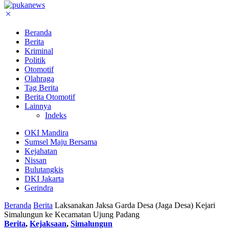
Beranda
Berita
Kriminal
Politik
Otomotif
Olahraga
Tag Berita
Berita Otomotif
Lainnya
Indeks
OKI Mandira
Sumsel Maju Bersama
Kejahatan
Nissan
Bulutangkis
DKI Jakarta
Gerindra
Beranda
Berita
Laksanakan Jaksa Garda Desa (Jaga Desa) Kejari
Simalungun ke Kecamatan Ujung Padang
Berita
,
Kejaksaan
,
Simalungun