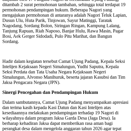
ditambah 2 surat permohonan tambahan, sehingga total terdapat 19
permohonan pendampingan hukum. Beberapa Nagori yang
mengajukan permohonan di antaranya adalah Nagori Teluk Lapian,
Dusun Ulu, Huta Parik, Tinjowan, Sayur Matinggi, Taratak
Nagodang, Sordang Bolon, Siringan Ringan, Kampung Lalang,
Tanjung Rapuan, Riah Naposo, Banjar Hulu, Rawa Masin, Pagar
Bosi, Aek Gerger Sidodadi, Pulo Pitu Marihat, dan Bangun
Sordang.
Hadir dalam kegiatan tersebut Camat Ujung Padang, Kepala Seksi
Intelijen Kejaksaan Negeri Simalungun, Yudhi Saputra, Kepala
Seksi Perdata dan Tata Usaha Negara Kejaksaan Negeri
Simalungun, Alvonso Manihuruk, beserta jajaran Kasubsi dan Tim
Jaksa Pengacara Negara (JPN).
Sinergi Pencegahan dan Pendampingan Hukum
Dalam sambutannya, Camat Ujung Padang menyampaikan apresiasi
dan terima kasih kepada Kasi Datun dan Kasi Intelijen atas
kesediaannya melakukan pendampingan terhadap 19 Nagori di
wilayahnya dalam program Jaksa Garda Desa (Jaga Desa). Ia
berharap kehadiran Jaksa dapat memberikan rasa aman bagi
perangkat desa dalam mengelola anggaran tahun 2026 agar tepat