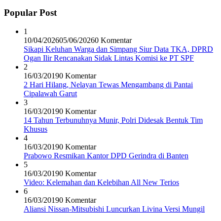
Popular Post
1
10/04/2026
05/06/2026
0 Komentar
Sikapi Keluhan Warga dan Simpang Siur Data TKA, DPRD
Ogan Ilir Rencanakan Sidak Lintas Komisi ke PT SPF
2
16/03/2019
0 Komentar
2 Hari Hilang, Nelayan Tewas Mengambang di Pantai
Cipalawah Garut
3
16/03/2019
0 Komentar
14 Tahun Terbunuhnya Munir, Polri Didesak Bentuk Tim
Khusus
4
16/03/2019
0 Komentar
Prabowo Resmikan Kantor DPD Gerindra di Banten
5
16/03/2019
0 Komentar
Video: Kelemahan dan Kelebihan All New Terios
6
16/03/2019
0 Komentar
Aliansi Nissan-Mitsubishi Luncurkan Livina Versi Mungil