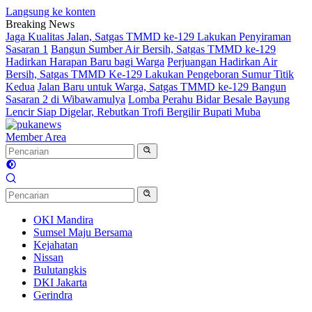
Langsung ke konten
Breaking News
Jaga Kualitas Jalan, Satgas TMMD ke-129 Lakukan Penyiraman
Sasaran 1
Bangun Sumber Air Bersih, Satgas TMMD ke-129
Hadirkan Harapan Baru bagi Warga
Perjuangan Hadirkan Air
Bersih, Satgas TMMD Ke-129 Lakukan Pengeboran Sumur Titik
Kedua
Jalan Baru untuk Warga, Satgas TMMD ke-129 Bangun
Sasaran 2 di Wibawamulya
Lomba Perahu Bidar Besale Bayung
Lencir Siap Digelar, Rebutkan Trofi Bergilir Bupati Muba
Member Area
OKI Mandira
Sumsel Maju Bersama
Kejahatan
Nissan
Bulutangkis
DKI Jakarta
Gerindra