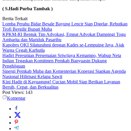
( S.Hadi Purba Tambak )
Berita Terkait
Lomba Perahu Bidar Besale Bayung Lencir Siap Digelar, Rebutkan
Trofi Bergilir Bupati Muba
KPKM-RI Bentuk Tim Advokasi, Empat Advokat Dampingi Togu
Ambarita dan Mariduk Pasaribu
Kapolres OKI Silaturahmi dengan Kades se-Lempuing Jaya, Ajak
Warga Cegah Karhutla
Hadiri Peresmian Persemaian Sriwijaya Kemampo, Wabup Neta
Indian Tegaskan Komitmen Pemkab Banyuasin Dukung
Penghijauan
Sinergi Pemkab Muba dan Kementerian Koperasi Siapkan Agenda
Nasional Hilirisasi Kelapa Sawit
Kini Hadir di Kayuagung! Cucian Mobil Siap Berikan Layanan
Bersih, Cepat, dan Berkualitas
Post Views:
143
Komentar