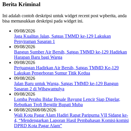
Berita Kriminal
Ini adalah contoh deskripsi untuk widget recent post wpberita, anda
bisa memasukkan deskripsi pada widget ini.
09/08/2026
Jaga Kualitas Jalan, Satgas TMMD ke-129 Lakukan
Penyiraman Sasaran 1
09/08/2026
Bangun Sumber Air Bersih, Satgas TMMD ke-129 Hadirkan
Harapan Baru bagi Warga
09/08/2026
Perjuangan Hadirkan Air Bersih, Satgas TMMD Ke-129
Lakukan Pengeboran Sumur Titik Kedua
09/08/2026
Jalan Baru untuk Warga, Satgas TMMD ke-129 Bangun
Sasaran 2 di Wibawamulya
09/08/2026
Lomba Perahu Bidar Besale Bayung Lencir Siap Digelar,
Rebutkan Trofi Bergilir Bupati Muba
08/08/2026
08/08/2026
Wali Kota Pagar Alam Hadiri Rapat Paripurna VII Sidang ke-
4, “Mendengarkan Laporan Hasil Pembahasan Komisi-komisi
DPRD Kota Pagar Alam”