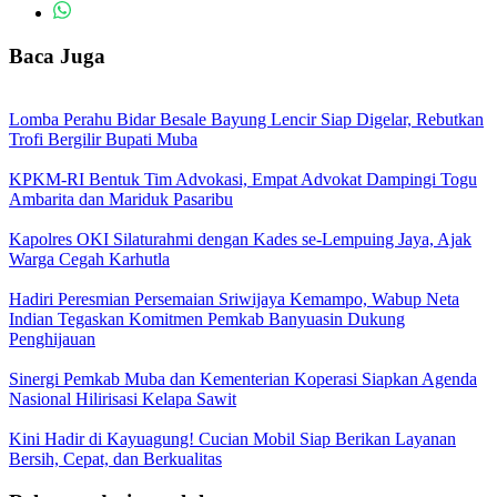
Baca Juga
Lomba Perahu Bidar Besale Bayung Lencir Siap Digelar, Rebutkan
Trofi Bergilir Bupati Muba
KPKM-RI Bentuk Tim Advokasi, Empat Advokat Dampingi Togu
Ambarita dan Mariduk Pasaribu
Kapolres OKI Silaturahmi dengan Kades se-Lempuing Jaya, Ajak
Warga Cegah Karhutla
Hadiri Peresmian Persemaian Sriwijaya Kemampo, Wabup Neta
Indian Tegaskan Komitmen Pemkab Banyuasin Dukung
Penghijauan
Sinergi Pemkab Muba dan Kementerian Koperasi Siapkan Agenda
Nasional Hilirisasi Kelapa Sawit
Kini Hadir di Kayuagung! Cucian Mobil Siap Berikan Layanan
Bersih, Cepat, dan Berkualitas