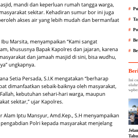
sjid, mandi dan keperluan rumah tangga warga,
Pu
masyarakat sekitar. Kehadiran sumur bor ini juga
eroleh akses air yang lebih mudah dan bermanfaat
Ta
Po
Be
, Ibu Marsita, menyampaikan “Kami sangat
lam, khususnya Bapak Kapolres dan jajaran, karena
Be
masyarakat dan jamaah masjid di sini, bisa wudhu,
nya” ungkapnya.
Ber
na Setia Persada, S.I.K mengatakan “berharap
Ini c
olahr
pat dimanfaatkan sebaik-baiknya oleh masyarakat,
wpber
 Fallah, kebutuhan sehari-hari warga, maupun
at sekitar,” ujar Kapolres.
ar Alam Iptu Mansyur, Amd.Kep., S.H menyampaikan
i pengabdian Polri kepada masyarakat menjelang
Jela
Tahu