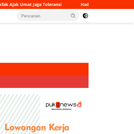
ransi
Hadiri Peresmian Persemaian Sriwijaya Kemampo