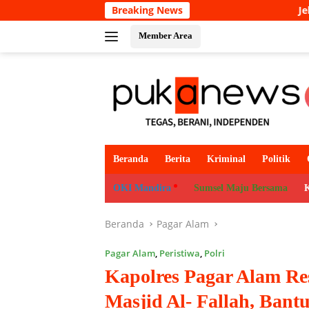
Langsung
Breaking News
Jelang Peringatan 666 Tah
ke
konten
Member Area
Beranda
Berita
Kriminal
Politik
OKI Mandira
Sumsel Maju Bersama
Beranda
Pagar Alam
Pagar Alam
,
Peristiwa
,
Polri
Kapolres Pagar Alam R
Masjid Al- Fallah, Ban