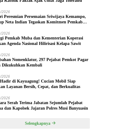
ja Katolik Fakfak Ajak Umat Jaga Toleransi
8/2026
ri Peresmian Persemaian Sriwijaya Kemampo,
p Neta Indian Tegaskan Komitmen Pemkab
uasin Dukung Penghijauan
8/2026
rgi Pemkab Muba dan Kementerian Koperasi
kan Agenda Nasional Hilirisasi Kelapa Sawit
8/2026
bahan Nomenklatur, 297 Pejabat Pemkot Pagar
 Dikukuhkan Kembali
8/2026
 Hadir di Kayuagung! Cucian Mobil Siap
kan Layanan Bersih, Cepat, dan Berkualitas
8/2026
ara Serah Terima Jabatan Sejumlah Pejabat
a dan Kapolsek Jajaran Polres Musi Banyuasin
Selengkapnya