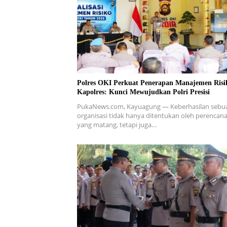
Polres OKI Perkuat Penerapan Manajemen Risi
Kapolres: Kunci Mewujudkan Polri Presisi
PukaNews.com, Kayuagung — Keberhasilan sebu
organisasi tidak hanya ditentukan oleh perencan
yang matang, tetapi juga…