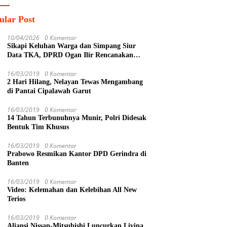
ular Post
10/04/2026
0 Komentar
Sikapi Keluhan Warga dan Simpang Siur
Data TKA, DPRD Ogan Ilir Rencanakan
Sidak Lintas Komisi ke PT SPF
16/03/2019
0 Komentar
2 Hari Hilang, Nelayan Tewas Mengambang
di Pantai Cipalawah Garut
16/03/2019
0 Komentar
14 Tahun Terbunuhnya Munir, Polri Didesak
Bentuk Tim Khusus
16/03/2019
0 Komentar
Prabowo Resmikan Kantor DPD Gerindra di
Banten
16/03/2019
0 Komentar
Video: Kelemahan dan Kelebihan All New
Terios
16/03/2019
0 Komentar
Aliansi Nissan-Mitsubishi Luncurkan Livina