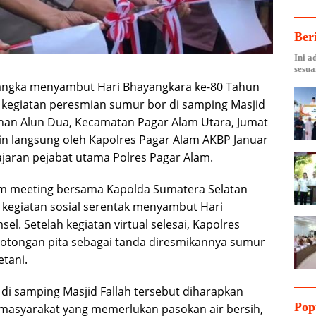
Ber
Ini a
sesua
ngka menyambut Hari Bhayangkara ke-80 Tahun
 kegiatan peresmian sumur bor di samping Masjid
rahan Alun Dua, Kecamatan Pagar Alam Utara, Jumat
pin langsung oleh Kapolres Pagar Alam AKBP Januar
ajaran pejabat utama Polres Pagar Alam.
om meeting bersama Kapolda Sumatera Selatan
a kegiatan sosial serentak menyambut Hari
el. Setelah kegiatan virtual selesai, Kapolres
otongan pita sebagai tanda diresmikannya sumur
tani.
 samping Masjid Fallah tersebut diharapkan
Pop
asyarakat yang memerlukan pasokan air bersih,