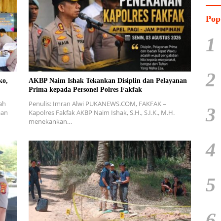
Pop
1
2
ko,
AKBP Naim Ishak Tekankan Disiplin dan Pelayanan
Prima kepada Personel Polres Fakfak
ah
Penulis: Imran Alwi PUKANEWS.COM, FAKFAK –
3
aan
Kapolres Fakfak AKBP Naim Ishak, S.H., S.I.K., M.H.
menekankan…
4
5
6