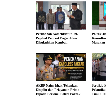
Perubahan Nomenklatur, 297
Polres O
Pejabat Pemkot Pagar Alam
Konsulta
Dikukuhkan Kembali
Masukan 
Pelayana
AKBP Naim Ishak Tekankan
Sertijab
Disiplin dan Pelayanan Prima
Pelantik
kepada Personel Polres Fakfak
Timur Ta
Kepemimp