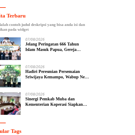
ita Terbaru
dalah contoh judul deskripsi yang bisa anda isi dan
ikan pada widget
07/08/2026
Jelang Peringatan 666 Tahun
Islam Masuk Papua, Gereja
Katolik Fakfak Ajak Umat Jaga
Toleransi
07/08/2026
Hadiri Peresmian Persemaian
Sriwijaya Kemampo, Wabup Neta
Indian Tegaskan Komitmen
Pemkab Banyuasin Dukung
Penghijauan
07/08/2026
Sinergi Pemkab Muba dan
Kementerian Koperasi Siapkan
Agenda Nasional Hilirisasi Kelapa
Sawit
ular Tags