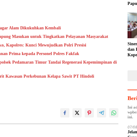
Papu
Fakf
Toler
Pagar Alam Dikukuhkan Kembali
ampung Masukan untuk Tingkatkan Pelayanan Masyarakat
Sine
o, Kapolres: Kunci Mewujudkan Polri Presisi
dan 
nan Prima kepada Personel Polres Fakfak
Kope
Agen
apolsek Pedamaran Timur Tandai Regenerasi Kepemimpinan di
Hilir
arit Kawasan Perkebunan Kelapa Sawit PT Hindoli
Ber
Ini a
wpber
ini.
07/0
Jela