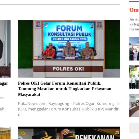
Oto
Ini a
kateg
mema
agar
Polres OKI Gelar Forum Konsultasi Publik,
Tampung Masukan untuk Tingkatkan Pelayanan
Masyarakat
an
PukaNews.com, Kayuagung – Polres Ogan Komering Ilir
tah…
(OKI) menggelar Forum Konsultasi Publik (FKP) Mandiri
di…