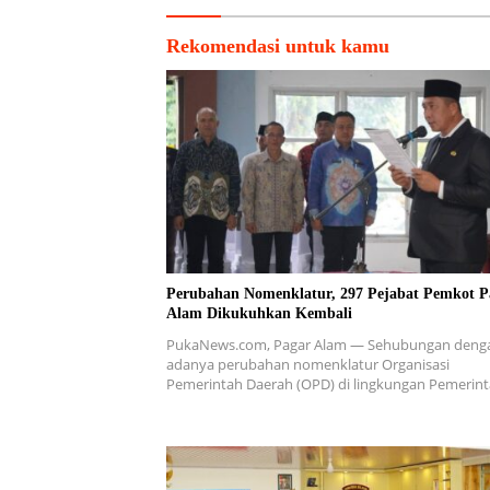
Rekomendasi untuk kamu
Perubahan Nomenklatur, 297 Pejabat Pemkot P
Alam Dikukuhkan Kembali
PukaNews.com, Pagar Alam — Sehubungan deng
adanya perubahan nomenklatur Organisasi
Pemerintah Daerah (OPD) di lingkungan Pemerin