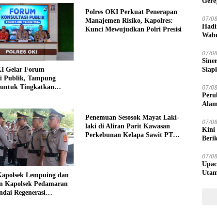
Gere
Polres OKI Perkuat Penerapan
07/0
Manajemen Risiko, Kapolres:
Hadi
Kunci Mewujudkan Polri Presisi
Wabu
Bany
07/0
Sine
Siap
KI Gelar Forum
si Publik, Tampung
07/0
untuk Tingkatkan
Peru
n Masyarakat
Alam
Penemuan Sesosok Mayat Laki-
07/0
laki di Aliran Parit Kawasan
Kini
Perkebunan Kelapa Sawit PT
Beri
Hindoli
07/0
Upac
Utam
 Kapolsek Lempuing dan
an Kapolsek Pedamaran
ndai Regenerasi
inan di Polres OKI