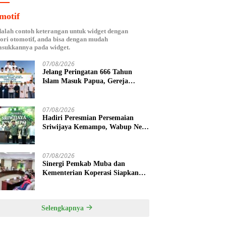
motif
dalah contoh keterangan untuk widget dengan
ori otomotif, anda bisa dengan mudah
sukkannya pada widget.
07/08/2026
Jelang Peringatan 666 Tahun
Islam Masuk Papua, Gereja
Katolik Fakfak Ajak Umat Jaga
Toleransi
07/08/2026
Hadiri Peresmian Persemaian
Sriwijaya Kemampo, Wabup Neta
Indian Tegaskan Komitmen
Pemkab Banyuasin Dukung
Penghijauan
07/08/2026
Sinergi Pemkab Muba dan
Kementerian Koperasi Siapkan
Agenda Nasional Hilirisasi Kelapa
Sawit
Selengkapnya