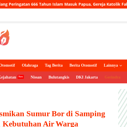
un Islam Masuk Papua, Gereja Katolik Fakfak Ajak Umat Jaga Tole
Otomotif
Olahraga
Tag Berita
Berita Otomotif
Lainnya
Kejahatan
Nissan
Bulutangkis
DKI Jakarta
Gerindra
esmikan Sumur Bor di Samping
tu Kebutuhan Air Warga