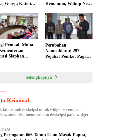
a, Gereja Katolik
Kemampo, Wabup Neta
ak Ajak Umat Jaga
Indian Tegaskan
ansi
Komitmen Pemkab
Banyuasin Dukung
Penghijauan
rgi Pemkab Muba
Perubahan
Kementerian
Nomenklatur, 297
rasi Siapkan
Pejabat Pemkot Pagar
da Nasional
Alam Dikukuhkan
isasi Kelapa Sawit
Kembali
Selengkapnya
ita Kriminal
dalah contoh deskripsi untuk widget recent post
ita, anda bisa memasukkan deskripsi pada widget
8/2026
ng Peringatan 666 Tahun Islam Masuk Papua,