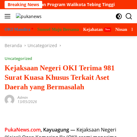
Langsung
isi, misi dan Program Walikota Tebing Tinggi
Breaking News
Pemerhat
ke
konten
OKI Mandira
Sumsel Maju Bersama
Kejahatan
Nissan
Bu
Beranda
Uncategorized
Uncategorized
Kejaksaan Negeri OKI Terima 981
Surat Kuasa Khusus Terkait Aset
Daerah yang Bermasalah
Admin
13/05/2026
PukaNews.com
, Kayuagung —
Kejaksaan Negeri