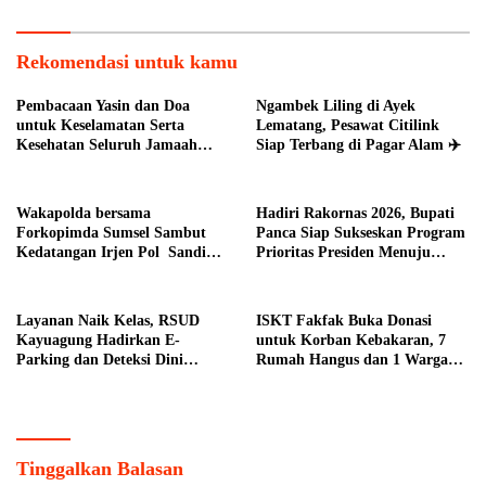
Rekomendasi untuk kamu
Pembacaan Yasin dan Doa
Ngambek Liling di Ayek
untuk Keselamatan Serta
Lematang, Pesawat Citilink
Kesehatan Seluruh Jamaah
Siap Terbang di Pagar Alam ✈️
Haji Asal Kota Pagar Alam
Wakapolda bersama
Hadiri Rakornas 2026, Bupati
Forkopimda Sumsel Sambut
Panca Siap Sukseskan Program
Kedatangan Irjen Pol Sandi
Prioritas Presiden Menuju
Nugroho di Bumi Sriwijaya
Indonesia Emas 2045 di Daerah
Kab. OI
Layanan Naik Kelas, RSUD
ISKT Fakfak Buka Donasi
Kayuagung Hadirkan E-
untuk Korban Kebakaran, 7
Parking dan Deteksi Dini
Rumah Hangus dan 1 Warga
Kanker Serviks
Meninggal
Tinggalkan Balasan