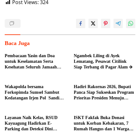
Post Views:
324
Baca Juga
Pembacaan Yasin dan Doa
Ngambek Liling di Ayek
untuk Keselamatan Serta
Lematang, Pesawat Citilink
Kesehatan Seluruh Jamaah
Siap Terbang di Pagar Alam ✈️
Haji Asal Kota Pagar Alam
Wakapolda bersama
Hadiri Rakornas 2026, Bupati
Forkopimda Sumsel Sambut
Panca Siap Sukseskan Program
Kedatangan Irjen Pol Sandi
Prioritas Presiden Menuju
Nugroho di Bumi Sriwijaya
Indonesia Emas 2045 di Daerah
Kab. OI
Layanan Naik Kelas, RSUD
ISKT Fakfak Buka Donasi
Kayuagung Hadirkan E-
untuk Korban Kebakaran, 7
Parking dan Deteksi Dini
Rumah Hangus dan 1 Warga
Kanker Serviks
Meninggal