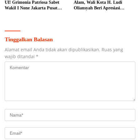
UI! Grimonia Patriosa Sabet
Alam, Wali Kota H. Ludi
Wakil I None Jakarta Pusat
Oliansyah Beri Apresiasi
2026, Bawa Pulang Beasiswa
Sinergitas AKBP Januar
Puluhan Juta
Tinggalkan Balasan
Alamat email Anda tidak akan dipublikasikan.
Ruas yang
wajib ditandai
*