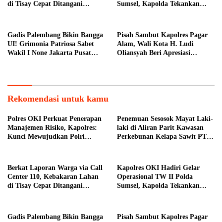
di Tisay Cepat Ditangani
Sumsel, Kapolda Tekankan
Personel Polres Teluk Bintuni
Penguatan Citra Positif
Gadis Palembang Bikin Bangga
Pisah Sambut Kapolres Pagar
UI! Grimonia Patriosa Sabet
Alam, Wali Kota H. Ludi
Wakil I None Jakarta Pusat
Oliansyah Beri Apresiasi
2026, Bawa Pulang Beasiswa
Sinergitas AKBP Januar
Puluhan Juta
Rekomendasi untuk kamu
Polres OKI Perkuat Penerapan
Penemuan Sesosok Mayat Laki-
Manajemen Risiko, Kapolres:
laki di Aliran Parit Kawasan
Kunci Mewujudkan Polri
Perkebunan Kelapa Sawit PT
Presisi
Hindoli
Berkat Laporan Warga via Call
Kapolres OKI Hadiri Gelar
Center 110, Kebakaran Lahan
Operasional TW II Polda
di Tisay Cepat Ditangani
Sumsel, Kapolda Tekankan
Personel Polres Teluk Bintuni
Penguatan Citra Positif
Gadis Palembang Bikin Bangga
Pisah Sambut Kapolres Pagar