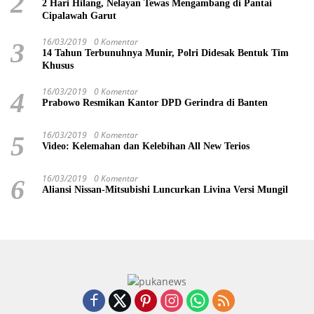
2
2 Hari Hilang, Nelayan Tewas Mengambang di Pantai
Cipalawah Garut
16/03/2019
0 Komentar
3
14 Tahun Terbunuhnya Munir, Polri Didesak Bentuk Tim
Khusus
16/03/2019
0 Komentar
4
Prabowo Resmikan Kantor DPD Gerindra di Banten
16/03/2019
0 Komentar
5
Video: Kelemahan dan Kelebihan All New Terios
16/03/2019
0 Komentar
6
Aliansi Nissan-Mitsubishi Luncurkan Livina Versi Mungil