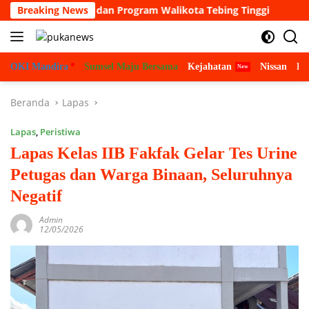
Langsung
 Visi, misi dan Program Walikota Tebing Tinggi
Breaking News
Pemerh
ke
konten
OKI Mandira
Sumsel Maju Bersama
Kejahatan
Nissan
Bu
Beranda
Lapas
Lapas
,
Peristiwa
Lapas Kelas IIB Fakfak Gelar Tes Urine
Petugas dan Warga Binaan, Seluruhnya
Negatif
Admin
12/05/2026