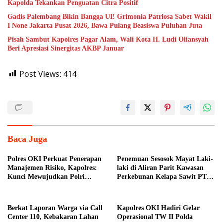
Kapolda Tekankan Penguatan Citra Positif
Gadis Palembang Bikin Bangga UI! Grimonia Patriosa Sabet Wakil
I None Jakarta Pusat 2026, Bawa Pulang Beasiswa Puluhan Juta
Pisah Sambut Kapolres Pagar Alam, Wali Kota H. Ludi Oliansyah
Beri Apresiasi Sinergitas AKBP Januar
Post Views:
414
Baca Juga
Polres OKI Perkuat Penerapan
Penemuan Sesosok Mayat Laki-
Manajemen Risiko, Kapolres:
laki di Aliran Parit Kawasan
Kunci Mewujudkan Polri
Perkebunan Kelapa Sawit PT
Presisi
Hindoli
Berkat Laporan Warga via Call
Kapolres OKI Hadiri Gelar
Center 110, Kebakaran Lahan
Operasional TW II Polda