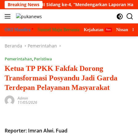
Langsung
 Paripurna VII Sidang ke-4, “Mendengarkan Laporan Hasil Pemba
Breaking News
ke
konten
OKI Mandira
Sumsel Maju Bersama
Kejahatan
Nissan
Bu
Beranda
Pemerintahan
Pemerintahan
,
Peristiwa
Ketua TP PKK Fakfak Dorong
Transformasi Posyandu Jadi Garda
Terdepan Pelayanan Masyarakat
Admin
11/05/2026
Reporter: Imran Alwi. Fuad