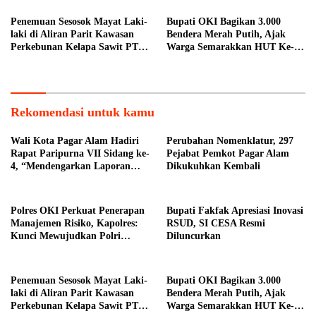
Penemuan Sesosok Mayat Laki-
Bupati OKI Bagikan 3.000
laki di Aliran Parit Kawasan
Bendera Merah Putih, Ajak
Perkebunan Kelapa Sawit PT
Warga Semarakkan HUT Ke-81
Hindoli
RI
Rekomendasi untuk kamu
Wali Kota Pagar Alam Hadiri
Perubahan Nomenklatur, 297
Rapat Paripurna VII Sidang ke-
Pejabat Pemkot Pagar Alam
4, “Mendengarkan Laporan
Dikukuhkan Kembali
Hasil Pembahasan Komisi-
komisi DPRD Kota Pagar
Alam”
Polres OKI Perkuat Penerapan
Bupati Fakfak Apresiasi Inovasi
Manajemen Risiko, Kapolres:
RSUD, SI CESA Resmi
Kunci Mewujudkan Polri
Diluncurkan
Presisi
Penemuan Sesosok Mayat Laki-
Bupati OKI Bagikan 3.000
laki di Aliran Parit Kawasan
Bendera Merah Putih, Ajak
Perkebunan Kelapa Sawit PT
Warga Semarakkan HUT Ke-81