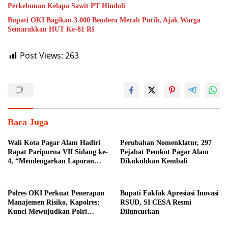
Perkebunan Kelapa Sawit PT Hindoli
Bupati OKI Bagikan 3.000 Bendera Merah Putih, Ajak Warga
Semarakkan HUT Ke-81 RI
Post Views:
263
Baca Juga
Wali Kota Pagar Alam Hadiri
Perubahan Nomenklatur, 297
Rapat Paripurna VII Sidang ke-
Pejabat Pemkot Pagar Alam
4, “Mendengarkan Laporan
Dikukuhkan Kembali
Hasil Pembahasan Komisi-
komisi DPRD Kota Pagar
Alam”
Polres OKI Perkuat Penerapan
Bupati Fakfak Apresiasi Inovasi
Manajemen Risiko, Kapolres:
RSUD, SI CESA Resmi
Kunci Mewujudkan Polri
Diluncurkan
Presisi