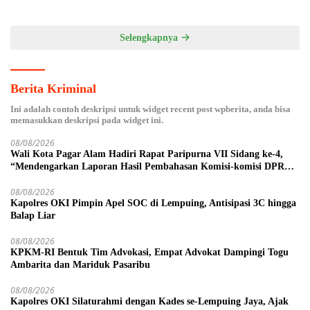
Mariduk Pasaribu
Karhutla
Selengkapnya
Berita Kriminal
Ini adalah contoh deskripsi untuk widget recent post wpberita, anda bisa
memasukkan deskripsi pada widget ini.
08/08/2026
Wali Kota Pagar Alam Hadiri Rapat Paripurna VII Sidang ke-4,
“Mendengarkan Laporan Hasil Pembahasan Komisi-komisi DPRD
Kota Pagar Alam”
08/08/2026
Kapolres OKI Pimpin Apel SOC di Lempuing, Antisipasi 3C hingga
Balap Liar
08/08/2026
KPKM-RI Bentuk Tim Advokasi, Empat Advokat Dampingi Togu
Ambarita dan Mariduk Pasaribu
08/08/2026
Kapolres OKI Silaturahmi dengan Kades se-Lempuing Jaya, Ajak