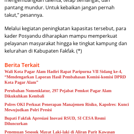
mengembangkan talenta, tetap semangat, dan
pantang mundur. Untuk kebaikan jangan pernah
takut,” pesannya.
Melalui kegiatan peningkatan kapasitas tersebut, para
kader Posyandu diharapkan mampu memperkuat
pelayanan masyarakat hingga ke tingkat kampung dan
kelurahan di Kabupaten Fakfak. (*)
Berita Terkait
Wali Kota Pagar Alam Hadiri Rapat Paripurna VII Sidang ke-4,
“Mendengarkan Laporan Hasil Pembahasan Komisi-komisi DPRD
Kota Pagar Alam”
Perubahan Nomenklatur, 297 Pejabat Pemkot Pagar Alam
Dikukuhkan Kembali
Polres OKI Perkuat Penerapan Manajemen Risiko, Kapolres: Kunci
Mewujudkan Polri Presisi
Bupati Fakfak Apresiasi Inovasi RSUD, SI CESA Resmi
Diluncurkan
Penemuan Sesosok Mayat Laki-laki di Aliran Parit Kawasan