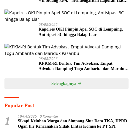
VII Sidang ke-4, “Mendengarkan Laporan Hasil
Pembahasan Komisi-komisi DPRD Kota Pagar
Alam”
08/08/2026
Kapolres OKI Pimpin Apel SOC di Lempuing,
Antisipasi 3C hingga Balap Liar
08/08/2026
KPKM-RI Bentuk Tim Advokasi, Empat
Advokat Dampingi Togu Ambarita dan Mariduk
Pasaribu
Selengkapnya
Popular Post
10/04/2026
0 Komentar
1
Sikapi Keluhan Warga dan Simpang Siur Data TKA, DPRD
Ogan Ilir Rencanakan Sidak Lintas Komisi ke PT SPF