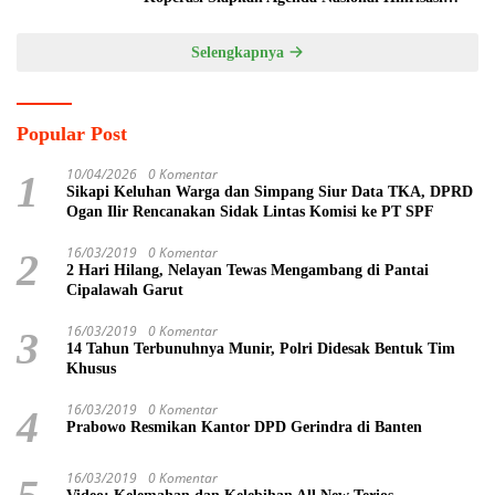
Kelapa Sawit
Selengkapnya
Popular Post
10/04/2026
0 Komentar
1
Sikapi Keluhan Warga dan Simpang Siur Data TKA, DPRD
Ogan Ilir Rencanakan Sidak Lintas Komisi ke PT SPF
16/03/2019
0 Komentar
2
2 Hari Hilang, Nelayan Tewas Mengambang di Pantai
Cipalawah Garut
16/03/2019
0 Komentar
3
14 Tahun Terbunuhnya Munir, Polri Didesak Bentuk Tim
Khusus
16/03/2019
0 Komentar
4
Prabowo Resmikan Kantor DPD Gerindra di Banten
16/03/2019
0 Komentar