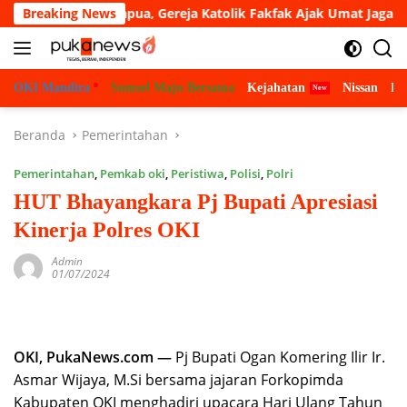
Langsung
lam Masuk Papua, Gereja Katolik Fakfak Ajak Umat Jaga Toleransi
Breaking News
ke
konten
OKI Mandira
Sumsel Maju Bersama
Kejahatan
Nissan
Bu
Beranda
Pemerintahan
Pemerintahan
,
Pemkab oki
,
Peristiwa
,
Polisi
,
Polri
HUT Bhayangkara Pj Bupati Apresiasi
Kinerja Polres OKI
Admin
01/07/2024
OKI, PukaNews.com —
Pj Bupati Ogan Komering Ilir Ir.
Asmar Wijaya, M.Si bersama jajaran Forkopimda
Kabupaten OKI menghadiri upacara Hari Ulang Tahun