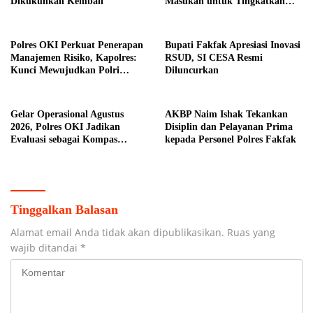
Dikukuhkan Kembali
Masukan untuk Tingkatkan
Pelayanan Masyarakat
Polres OKI Perkuat Penerapan
Bupati Fakfak Apresiasi Inovasi
Manajemen Risiko, Kapolres:
RSUD, SI CESA Resmi
Kunci Mewujudkan Polri
Diluncurkan
Presisi
Gelar Operasional Agustus
AKBP Naim Ishak Tekankan
2026, Polres OKI Jadikan
Disiplin dan Pelayanan Prima
Evaluasi sebagai Kompas
kepada Personel Polres Fakfak
Menjaga Keamanan
Tinggalkan Balasan
Alamat email Anda tidak akan dipublikasikan.
Ruas yang
wajib ditandai
*