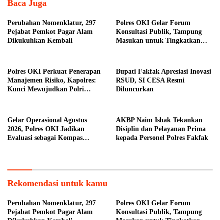
Baca Juga
Perubahan Nomenklatur, 297
Polres OKI Gelar Forum
Pejabat Pemkot Pagar Alam
Konsultasi Publik, Tampung
Dikukuhkan Kembali
Masukan untuk Tingkatkan
Pelayanan Masyarakat
Polres OKI Perkuat Penerapan
Bupati Fakfak Apresiasi Inovasi
Manajemen Risiko, Kapolres:
RSUD, SI CESA Resmi
Kunci Mewujudkan Polri
Diluncurkan
Presisi
Gelar Operasional Agustus
AKBP Naim Ishak Tekankan
2026, Polres OKI Jadikan
Disiplin dan Pelayanan Prima
Evaluasi sebagai Kompas
kepada Personel Polres Fakfak
Menjaga Keamanan
Rekomendasi untuk kamu
Perubahan Nomenklatur, 297
Polres OKI Gelar Forum
Pejabat Pemkot Pagar Alam
Konsultasi Publik, Tampung