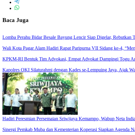
Baca Juga
Lomba Perahu Bidar Besale Bayung Lencir Siap Digelar, Rebutkan Tr
Wali Kota Pagar Alam Hadiri Rapat Paripurna VII Sidang ke-4, “
KPKM-RI Bentuk Tim Advokasi, Empat Advokat Dampingi Togu Amb
Kapolres OKI Silaturahmi dengan Kades se-Lempuing Jaya, Ajak W
Hadiri Peresmian Persemaian Sriwijaya Kemampo, Wabup Neta Ind
Sinergi Pemkab Muba dan Kementerian Koperasi Siapkan Agenda Nasi