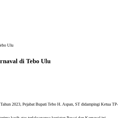
Tebo Ulu
rnaval di Tebo Ulu
hun 2023, Pejabat Bupati Tebo H. Aspan, ST didampingi Ketua TP
rima kasih atas terlaksananya kegiatan Pawai dan Karnaval ini.