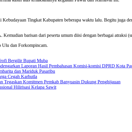
ai Kebudayaan Tingkat Kabupaten beberapa waktu lalu. Begitu juga d
Kemudian barisan dari peserta umum diisi dengan berbagai atraksi (sr
bo Ulu dan Forkompincam.
ofi Bergilir Bupati Muba
Mendengarkan Laporan Hasil Pembahasan Komisi-komisi DPRD Kota Pa
arita dan Mariduk Pasaribu
arga Cegah Karhutla
ian Tegaskan Komitmen Pemkab Banyuasin Dukung Penghijauan
onal Hilirisasi Kelapa Sawit