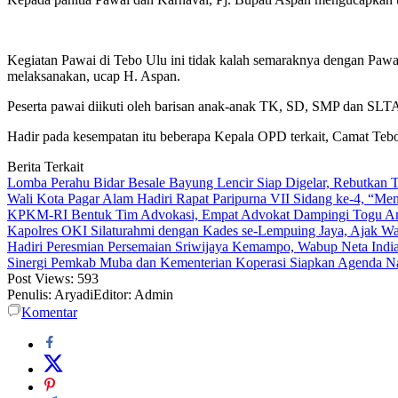
Kegiatan Pawai di Tebo Ulu ini tidak kalah semaraknya dengan Paw
melaksanakan, ucap H. Aspan.
Peserta pawai diikuti oleh barisan anak-anak TK, SD, SMP dan SLTA. 
Hadir pada kesempatan itu beberapa Kepala OPD terkait, Camat Te
Berita Terkait
Lomba Perahu Bidar Besale Bayung Lencir Siap Digelar, Rebutkan Tr
Wali Kota Pagar Alam Hadiri Rapat Paripurna VII Sidang ke-4, “
KPKM-RI Bentuk Tim Advokasi, Empat Advokat Dampingi Togu Amb
Kapolres OKI Silaturahmi dengan Kades se-Lempuing Jaya, Ajak W
Hadiri Peresmian Persemaian Sriwijaya Kemampo, Wabup Neta Ind
Sinergi Pemkab Muba dan Kementerian Koperasi Siapkan Agenda Nasi
Post Views:
593
Penulis: Aryadi
Editor: Admin
Komentar