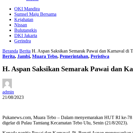
OKI Mandira
Sumsel Maju Bersama
Kejahatan
Nissan
Bulutangkis
DKI Jakarta
Gerindra
Beranda
Berita
H. Aspan Saksikan Semarak Pawai dan Karnaval di 
Berita
,
Jambi
,
Muara Tebo
,
Pemerintahan
,
Peristiwa
H. Aspan Saksikan Semarak Pawai dan Ka
admin
21/08/2023
Pukanews.com, Muara Tebo – Dalam menyemarakan HUT RI ke-78 Ta
digelar di Pulau Tamiang Kecamatan Tebo Ulu, Senin (21/8/2023).
Kepada panitia Pawai dan Karnaval, Pj. Bupati Aspan mengucapkan te