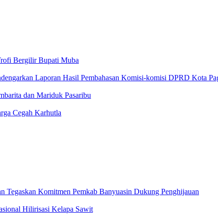
ofi Bergilir Bupati Muba
Mendengarkan Laporan Hasil Pembahasan Komisi-komisi DPRD Kota Pa
arita dan Mariduk Pasaribu
arga Cegah Karhutla
ian Tegaskan Komitmen Pemkab Banyuasin Dukung Penghijauan
onal Hilirisasi Kelapa Sawit