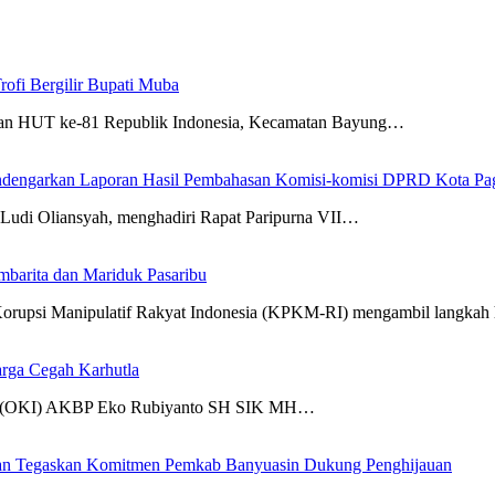
ofi Bergilir Bupati Muba
an HUT ke-81 Republik Indonesia, Kecamatan Bayung…
Mendengarkan Laporan Hasil Pembahasan Komisi-komisi DPRD Kota Pa
 Oliansyah, menghadiri Rapat Paripurna VII…
arita dan Mariduk Pasaribu
 Manipulatif Rakyat Indonesia (KPKM-RI) mengambil langkah
arga Cegah Karhutla
lir (OKI) AKBP Eko Rubiyanto SH SIK MH…
ian Tegaskan Komitmen Pemkab Banyuasin Dukung Penghijauan