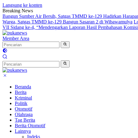
Langsung ke konten
Breaking News
Bangun Sumber Air Bersih, Satgas TMMD ke-129 Hadirkan Harapan
Warga, Satgas TMMD ke-129 Bangun Sasaran 2 di Wibawamulya
Lo
VII Sidang ke-4, “Mendengarkan Laporan Hasil Pembahasan Komis
Member Area
Beranda
Berita
Kriminal
Politik
Otomotif
Olahraga
Tag Berita
Berita Otomotif
Lainnya
Indeks