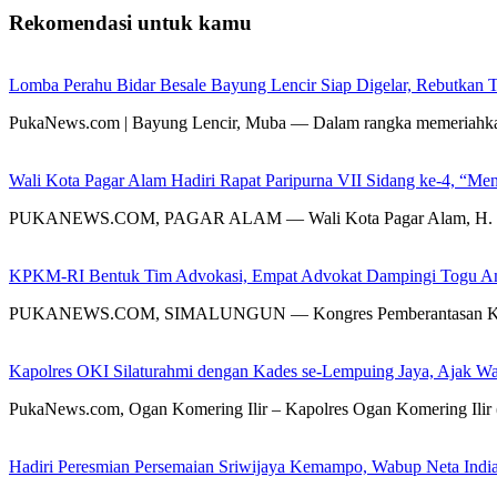
Rekomendasi untuk kamu
Lomba Perahu Bidar Besale Bayung Lencir Siap Digelar, Rebutkan Tr
PukaNews.com | Bayung Lencir, Muba — Dalam rangka memeriahk
Wali Kota Pagar Alam Hadiri Rapat Paripurna VII Sidang ke-4, “
PUKANEWS.COM, PAGAR ALAM — Wali Kota Pagar Alam, H. Ludi
KPKM-RI Bentuk Tim Advokasi, Empat Advokat Dampingi Togu Amb
PUKANEWS.COM, SIMALUNGUN — Kongres Pemberantasan Korupsi
Kapolres OKI Silaturahmi dengan Kades se-Lempuing Jaya, Ajak W
PukaNews.com, Ogan Komering Ilir – Kapolres Ogan Komering I
Hadiri Peresmian Persemaian Sriwijaya Kemampo, Wabup Neta Ind