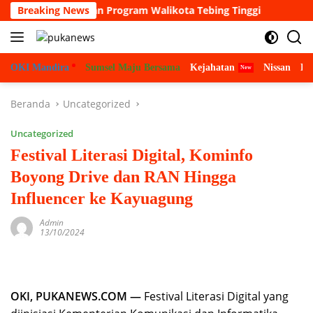
Langsung
, misi dan Program Walikota Tebing Tinggi
Breaking News
Pemerhati H
ke
konten
OKI Mandira
Sumsel Maju Bersama
Kejahatan
Nissan
Bu
Beranda
Uncategorized
Uncategorized
Festival Literasi Digital, Kominfo
Boyong Drive dan RAN Hingga
Influencer ke Kayuagung
Admin
13/10/2024
OKI, PUKANEWS.COM —
Festival Literasi Digital yang