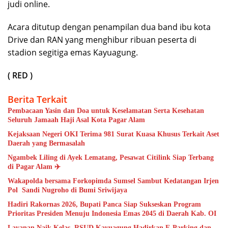
judi online.
Acara ditutup dengan penampilan dua band ibu kota
Drive dan RAN yang menghibur ribuan peserta di
stadion segitiga emas Kayuagung.
( RED )
Berita Terkait
Pembacaan Yasin dan Doa untuk Keselamatan Serta Kesehatan
Seluruh Jamaah Haji Asal Kota Pagar Alam
Kejaksaan Negeri OKI Terima 981 Surat Kuasa Khusus Terkait Aset
Daerah yang Bermasalah
Ngambek Liling di Ayek Lematang, Pesawat Citilink Siap Terbang
di Pagar Alam ✈️
Wakapolda bersama Forkopimda Sumsel Sambut Kedatangan Irjen
Pol Sandi Nugroho di Bumi Sriwijaya
Hadiri Rakornas 2026, Bupati Panca Siap Sukseskan Program
Prioritas Presiden Menuju Indonesia Emas 2045 di Daerah Kab. OI
Layanan Naik Kelas, RSUD Kayuagung Hadirkan E-Parking dan