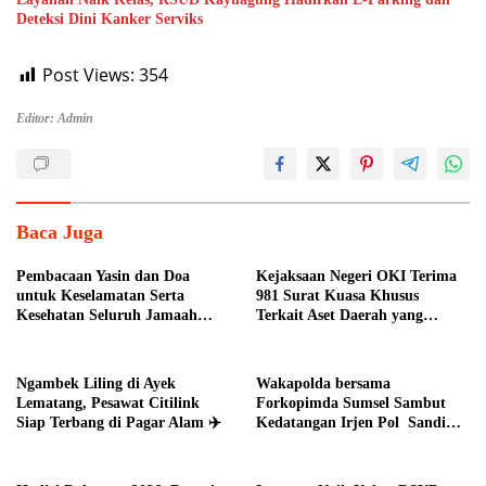
Deteksi Dini Kanker Serviks
Post Views:
354
Editor: Admin
Baca Juga
Pembacaan Yasin dan Doa
Kejaksaan Negeri OKI Terima
untuk Keselamatan Serta
981 Surat Kuasa Khusus
Kesehatan Seluruh Jamaah
Terkait Aset Daerah yang
Haji Asal Kota Pagar Alam
Bermasalah
Ngambek Liling di Ayek
Wakapolda bersama
Lematang, Pesawat Citilink
Forkopimda Sumsel Sambut
Siap Terbang di Pagar Alam ✈️
Kedatangan Irjen Pol Sandi
Nugroho di Bumi Sriwijaya