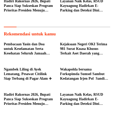
Hadiri Rakornas 2026, Bupati
Layanan Naik Kelas, RSUD
Panca Siap Sukseskan Program
Kayuagung Hadirkan E-
Prioritas Presiden Menuju
Parking dan Deteksi Dini
Indonesia Emas 2045 di Daerah
Kanker Serviks
Kab. OI
Rekomendasi untuk kamu
Pembacaan Yasin dan Doa
Kejaksaan Negeri OKI Terima
untuk Keselamatan Serta
981 Surat Kuasa Khusus
Kesehatan Seluruh Jamaah
Terkait Aset Daerah yang
Haji Asal Kota Pagar Alam
Bermasalah
Ngambek Liling di Ayek
Wakapolda bersama
Lematang, Pesawat Citilink
Forkopimda Sumsel Sambut
Siap Terbang di Pagar Alam ✈️
Kedatangan Irjen Pol Sandi
Nugroho di Bumi Sriwijaya
Hadiri Rakornas 2026, Bupati
Layanan Naik Kelas, RSUD
Panca Siap Sukseskan Program
Kayuagung Hadirkan E-
Prioritas Presiden Menuju
Parking dan Deteksi Dini
Indonesia Emas 2045 di Daerah
Kanker Serviks
Kab. OI