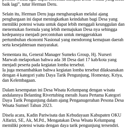
baik lagi”, tutur Herman Deru.
Selain itu, Herman Deru juga mengharapkan melalui ajang
penghargaan ini dapat meningkatkan keindahan bagi Desa yang
memiliki potensi wisata untuk dapat lebih menggali keunggulan dan
menemukan foemula yang lebih memajukan Desa nya sehingga
kedepannya menjadi percontohan untuk menggerakkan
pertumbuhan ekonomi Nasional yang mendorong kemajuan daerah
serta kesejahteraan masyarakat.
Sementara itu, General Manager Sumeks Group, Hj. Nurseri
Marwah melaporkan bahwa ada 38 Desa dari 17 kab/kota yang
menjadi peserta pada kegiatan lomba tersebut.
Ia juga menambahkan bahwa kegiatan lomba tersebut dilaksanakan
dengan 4 kategori yaitu Daya Tarik Pengunjung, Homestay, Kriya,
dan Kelembagaan.
Dalam kesempatan ini Desa Wisata Kelumpang dengan wisata
andalannya Belanting Rivertubing meraih Juara Pertama Kategori
Daya Tarik Pengunjung dalam ajang Penganugerahan Pesona Desa
Wisata Sumsel Tahun 2023.
Disela acara, Kadin Pariwisata dan Kebudayaan Kabupaten OKU
Alfarizi, SE, Ak, M.Pd., Mengatakan Desa Wisata Kelumpang
memiliki potensi wisata dengan daya tarik pengunjung tersendiri.