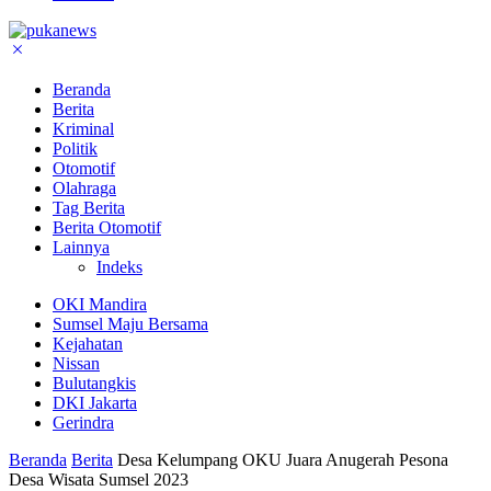
Beranda
Berita
Kriminal
Politik
Otomotif
Olahraga
Tag Berita
Berita Otomotif
Lainnya
Indeks
OKI Mandira
Sumsel Maju Bersama
Kejahatan
Nissan
Bulutangkis
DKI Jakarta
Gerindra
Beranda
Berita
Desa Kelumpang OKU Juara Anugerah Pesona
Desa Wisata Sumsel 2023