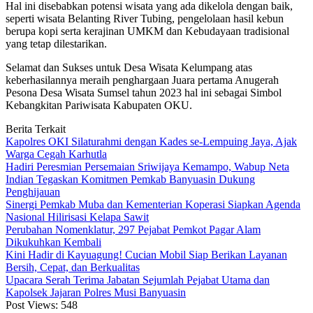
Hal ini disebabkan potensi wisata yang ada dikelola dengan baik,
seperti wisata Belanting River Tubing, pengelolaan hasil kebun
berupa kopi serta kerajinan UMKM dan Kebudayaan tradisional
yang tetap dilestarikan.
Selamat dan Sukses untuk Desa Wisata Kelumpang atas
keberhasilannya meraih penghargaan Juara pertama Anugerah
Pesona Desa Wisata Sumsel tahun 2023 hal ini sebagai Simbol
Kebangkitan Pariwisata Kabupaten OKU.
Berita Terkait
Kapolres OKI Silaturahmi dengan Kades se-Lempuing Jaya, Ajak
Warga Cegah Karhutla
Hadiri Peresmian Persemaian Sriwijaya Kemampo, Wabup Neta
Indian Tegaskan Komitmen Pemkab Banyuasin Dukung
Penghijauan
Sinergi Pemkab Muba dan Kementerian Koperasi Siapkan Agenda
Nasional Hilirisasi Kelapa Sawit
Perubahan Nomenklatur, 297 Pejabat Pemkot Pagar Alam
Dikukuhkan Kembali
Kini Hadir di Kayuagung! Cucian Mobil Siap Berikan Layanan
Bersih, Cepat, dan Berkualitas
Upacara Serah Terima Jabatan Sejumlah Pejabat Utama dan
Kapolsek Jajaran Polres Musi Banyuasin
Post Views:
548