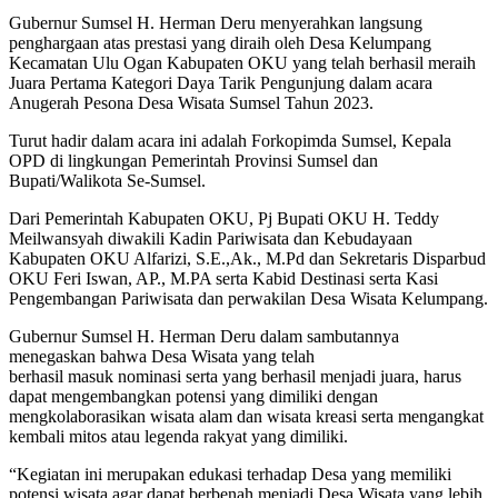
Gubernur Sumsel H. Herman Deru menyerahkan langsung
penghargaan atas prestasi yang diraih oleh Desa Kelumpang
Kecamatan Ulu Ogan Kabupaten OKU yang telah berhasil meraih
Juara Pertama Kategori Daya Tarik Pengunjung dalam acara
Anugerah Pesona Desa Wisata Sumsel Tahun 2023.
Turut hadir dalam acara ini adalah Forkopimda Sumsel, Kepala
OPD di lingkungan Pemerintah Provinsi Sumsel dan
Bupati/Walikota Se-Sumsel.
Dari Pemerintah Kabupaten OKU, Pj Bupati OKU H. Teddy
Meilwansyah diwakili Kadin Pariwisata dan Kebudayaan
Kabupaten OKU Alfarizi, S.E.,Ak., M.Pd dan Sekretaris Disparbud
OKU Feri Iswan, AP., M.PA serta Kabid Destinasi serta Kasi
Pengembangan Pariwisata dan perwakilan Desa Wisata Kelumpang.
Gubernur Sumsel H. Herman Deru dalam sambutannya
menegaskan bahwa Desa Wisata yang telah
berhasil masuk nominasi serta yang berhasil menjadi juara, harus
dapat mengembangkan potensi yang dimiliki dengan
mengkolaborasikan wisata alam dan wisata kreasi serta mengangkat
kembali mitos atau legenda rakyat yang dimiliki.
“Kegiatan ini merupakan edukasi terhadap Desa yang memiliki
potensi wisata agar dapat berbenah menjadi Desa Wisata yang lebih