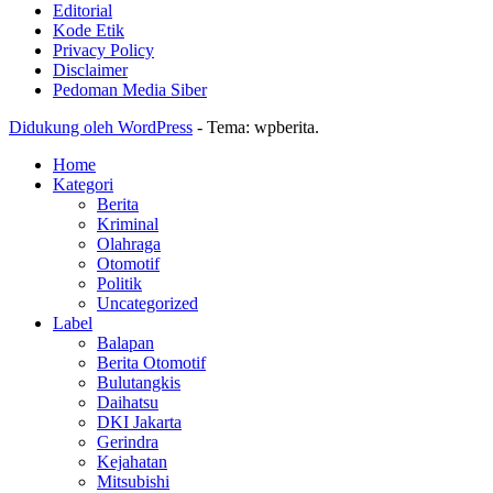
Editorial
Kode Etik
Privacy Policy
Disclaimer
Pedoman Media Siber
Didukung oleh WordPress
-
Tema: wpberita.
Home
Kategori
Berita
Kriminal
Olahraga
Otomotif
Politik
Uncategorized
Label
Balapan
Berita Otomotif
Bulutangkis
Daihatsu
DKI Jakarta
Gerindra
Kejahatan
Mitsubishi