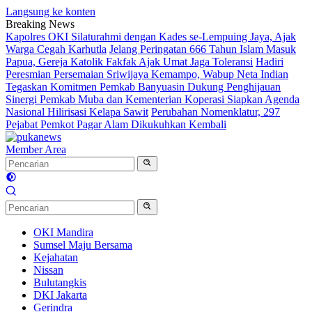
Langsung ke konten
Breaking News
Kapolres OKI Silaturahmi dengan Kades se-Lempuing Jaya, Ajak
Warga Cegah Karhutla
Jelang Peringatan 666 Tahun Islam Masuk
Papua, Gereja Katolik Fakfak Ajak Umat Jaga Toleransi
Hadiri
Peresmian Persemaian Sriwijaya Kemampo, Wabup Neta Indian
Tegaskan Komitmen Pemkab Banyuasin Dukung Penghijauan
Sinergi Pemkab Muba dan Kementerian Koperasi Siapkan Agenda
Nasional Hilirisasi Kelapa Sawit
Perubahan Nomenklatur, 297
Pejabat Pemkot Pagar Alam Dikukuhkan Kembali
Member Area
OKI Mandira
Sumsel Maju Bersama
Kejahatan
Nissan
Bulutangkis
DKI Jakarta
Gerindra