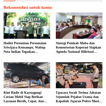
Rekomendasi untuk kamu
Hadiri Peresmian Persemaian
Sinergi Pemkab Muba dan
Sriwijaya Kemampo, Wabup
Kementerian Koperasi Siapkan
Neta Indian Tegaskan
Agenda Nasional Hilirisasi
Komitmen Pemkab Banyuasin
Kelapa Sawit
Dukung Penghijauan
Kini Hadir di Kayuagung!
Upacara Serah Terima Jabatan
Cucian Mobil Siap Berikan
Sejumlah Pejabat Utama dan
Layanan Bersih, Cepat, dan
Kapolsek Jajaran Polres Musi
Berkualitas
Banyuasin