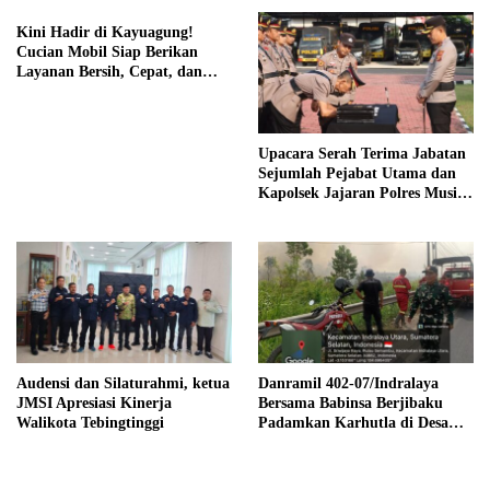
Dukung Penghijauan
Kini Hadir di Kayuagung!
Cucian Mobil Siap Berikan
Layanan Bersih, Cepat, dan
Berkualitas
Upacara Serah Terima Jabatan
Sejumlah Pejabat Utama dan
Kapolsek Jajaran Polres Musi
Banyuasin
Audensi dan Silaturahmi, ketua
Danramil 402-07/Indralaya
JMSI Apresiasi Kinerja
Bersama Babinsa Berjibaku
Walikota Tebingtinggi
Padamkan Karhutla di Desa
Pulau Semambu