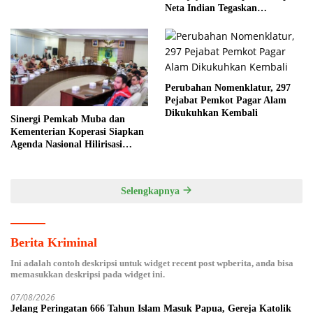
Toleransi
Neta Indian Tegaskan
Komitmen Pemkab Banyuasin
Dukung Penghijauan
Perubahan Nomenklatur, 297
Pejabat Pemkot Pagar Alam
Dikukuhkan Kembali
Sinergi Pemkab Muba dan
Kementerian Koperasi Siapkan
Agenda Nasional Hilirisasi
Kelapa Sawit
Selengkapnya
Berita Kriminal
Ini adalah contoh deskripsi untuk widget recent post wpberita, anda bisa
memasukkan deskripsi pada widget ini.
07/08/2026
Jelang Peringatan 666 Tahun Islam Masuk Papua, Gereja Katolik