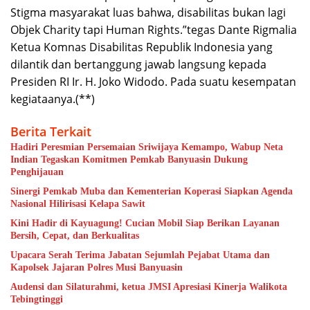
Stigma masyarakat luas bahwa, disabilitas bukan lagi
Objek Charity tapi Human Rights.”tegas Dante Rigmalia
Ketua Komnas Disabilitas Republik Indonesia yang
dilantik dan bertanggung jawab langsung kepada
Presiden RI Ir. H. Joko Widodo. Pada suatu kesempatan
kegiataanya.(**)
Berita Terkait
Hadiri Peresmian Persemaian Sriwijaya Kemampo, Wabup Neta
Indian Tegaskan Komitmen Pemkab Banyuasin Dukung
Penghijauan
Sinergi Pemkab Muba dan Kementerian Koperasi Siapkan Agenda
Nasional Hilirisasi Kelapa Sawit
Kini Hadir di Kayuagung! Cucian Mobil Siap Berikan Layanan
Bersih, Cepat, dan Berkualitas
Upacara Serah Terima Jabatan Sejumlah Pejabat Utama dan
Kapolsek Jajaran Polres Musi Banyuasin
Audensi dan Silaturahmi, ketua JMSI Apresiasi Kinerja Walikota
Tebingtinggi