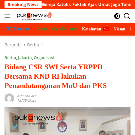
Langsung
ua, Gereja Katolik Fakfak Ajak Umat Jaga Toleransi
Breaking News
Had
ke
konten
OKI Mandira
Sumsel Maju Bersama
Kejahatan
Nissan
Bu
Beranda
Berita
Berita
,
Jakarta
,
Organisasi
Bidang CSR SWI Serta YRPPD
Bersama KND RI lakukan
Penandatanganan MoU dan PKS
Arlianto Arli
12/08/2023