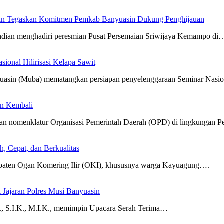
ian Tegaskan Komitmen Pemkab Banyuasin Dukung Penghijauan
dian menghadiri peresmian Pusat Persemaian Sriwijaya Kemampo di
onal Hilirisasi Kelapa Sawit
(Muba) mematangkan persiapan penyelenggaraan Seminar Nasiona
an Kembali
 nomenklatur Organisasi Pemerintah Daerah (OPD) di lingkungan 
, Cepat, dan Berkualitas
paten Ogan Komering Ilir (OKI), khususnya warga Kayuagung….
 Jajaran Polres Musi Banyuasin
 S.I.K., M.I.K., memimpin Upacara Serah Terima…