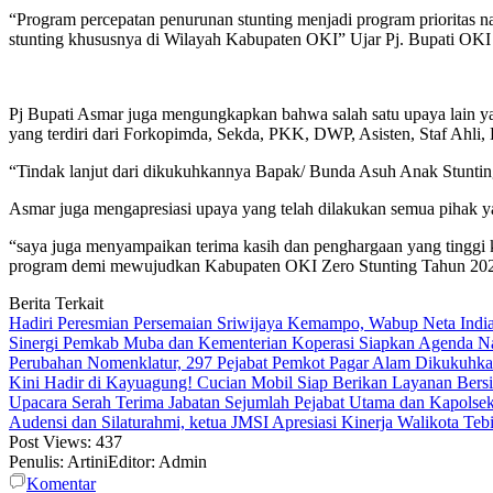
“Program percepatan penurunan stunting menjadi program prioritas n
stunting khususnya di Wilayah Kabupaten OKI” Ujar Pj. Bupati OKI
Pj Bupati Asmar juga mengungkapkan bahwa salah satu upaya lain
yang terdiri dari Forkopimda, Sekda, PKK, DWP, Asisten, Staf Ahl
“Tindak lanjut dari dikukuhkannya Bapak/ Bunda Asuh Anak Stunting
Asmar juga mengapresiasi upaya yang telah dilakukan semua pihak y
“saya juga menyampaikan terima kasih dan penghargaan yang tinggi
program demi mewujudkan Kabupaten OKI Zero Stunting Tahun 202
Berita Terkait
Hadiri Peresmian Persemaian Sriwijaya Kemampo, Wabup Neta Ind
Sinergi Pemkab Muba dan Kementerian Koperasi Siapkan Agenda Nasi
Perubahan Nomenklatur, 297 Pejabat Pemkot Pagar Alam Dikukuhk
Kini Hadir di Kayuagung! Cucian Mobil Siap Berikan Layanan Bersih
Upacara Serah Terima Jabatan Sejumlah Pejabat Utama dan Kapolsek
Audensi dan Silaturahmi, ketua JMSI Apresiasi Kinerja Walikota Teb
Post Views:
437
Penulis: Artini
Editor: Admin
Komentar