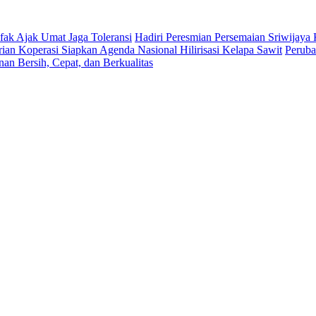
fak Ajak Umat Jaga Toleransi
Hadiri Peresmian Persemaian Sriwija
an Koperasi Siapkan Agenda Nasional Hilirisasi Kelapa Sawit
Peruba
an Bersih, Cepat, dan Berkualitas