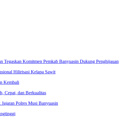
ian Tegaskan Komitmen Pemkab Banyuasin Dukung Penghijauan
onal Hilirisasi Kelapa Sawit
an Kembali
, Cepat, dan Berkualitas
 Jajaran Polres Musi Banyuasin
ingtinggi