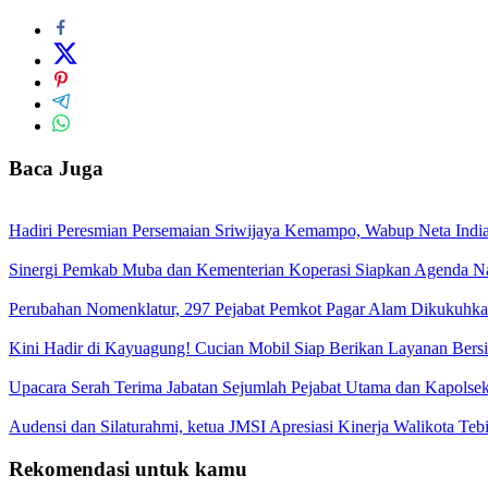
Baca Juga
Hadiri Peresmian Persemaian Sriwijaya Kemampo, Wabup Neta Ind
Sinergi Pemkab Muba dan Kementerian Koperasi Siapkan Agenda Nasi
Perubahan Nomenklatur, 297 Pejabat Pemkot Pagar Alam Dikukuhk
Kini Hadir di Kayuagung! Cucian Mobil Siap Berikan Layanan Bersih
Upacara Serah Terima Jabatan Sejumlah Pejabat Utama dan Kapolsek
Audensi dan Silaturahmi, ketua JMSI Apresiasi Kinerja Walikota Teb
Rekomendasi untuk kamu