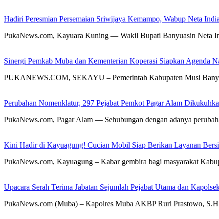
Hadiri Peresmian Persemaian Sriwijaya Kemampo, Wabup Neta Ind
PukaNews.com, Kayuara Kuning — Wakil Bupati Banyuasin Neta In
Sinergi Pemkab Muba dan Kementerian Koperasi Siapkan Agenda Nasi
PUKANEWS.COM, SEKAYU – Pemerintah Kabupaten Musi Banyuasin 
Perubahan Nomenklatur, 297 Pejabat Pemkot Pagar Alam Dikukuhk
PukaNews.com, Pagar Alam — Sehubungan dengan adanya perubahan
Kini Hadir di Kayuagung! Cucian Mobil Siap Berikan Layanan Bersih
PukaNews.com, Kayuagung – Kabar gembira bagi masyarakat Kabu
Upacara Serah Terima Jabatan Sejumlah Pejabat Utama dan Kapolsek
PukaNews.com (Muba) – Kapolres Muba AKBP Ruri Prastowo, S.H.,