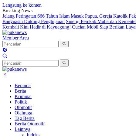
Langsung ke konten
Breaking News
Jelang Peringatan 666 Tahun Islam Masuk Papua, Gereja Katolik Fak
Banyuasin Dukung Penghijauan
Sinergi Pemkab Muba dan Kementeri
Kembali
Kini Hadir di Kayuagung! Cucian Mobil Siap Berikan Layan
Member Area
Beranda
Berita
Kriminal
Politik
Otomotif
Olahraga
Tag Berita
Berita Otomotif
Lainnya
Indeks