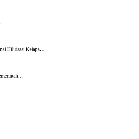
…
l Hilirisasi Kelapa…
Pemerintah…