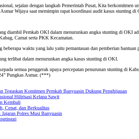
asional, sejalan dengan langkah Pemerintah Pusat, Kita berkomitmen 
 Asmar Wijaya saat memimpin rapat koordinasi audit kasus stunting 
 yang diambil Pemkab OKI dalam menurunkan angka stunting di OKI 
i, Kabag, Camat serta PKK Kecamatan.
 beberapa waktu yang lalu yaitu pemantauan dan pemberian bantuan pa
ang terlibat dalam menurunkan angka kasus stunting di OKI.
 kepada semua penggerak upaya percepatan penurunan stunting di Kab
4” Pungkas Asmar. (***)
ian Tegaskan Komitmen Pemkab Banyuasin Dukung Penghijauan
onal Hilirisasi Kelapa Sawit
an Kembali
, Cepat, dan Berkualitas
 Jajaran Polres Musi Banyuasin
ingtinggi