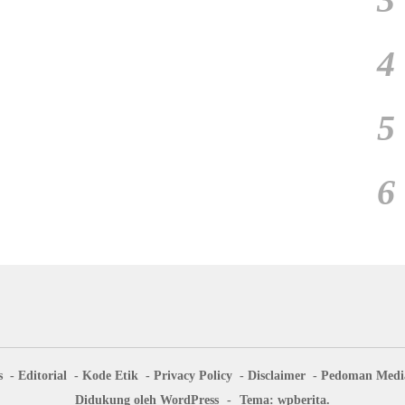
4
5
6
s
Editorial
Kode Etik
Privacy Policy
Disclaimer
Pedoman Media
Didukung oleh WordPress
-
Tema: wpberita.