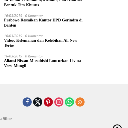
Bentuk Tim Khusus
16/03/2019
0 Komentar
Prabowo Resmikan Kantor DPD Gerindra di
Banten
16/03/2019
0 Komentar
Video: Kelemahan dan Kelebihan All New
Terios
16/03/2019
0 Komentar
Aliansi Nissan-Mitsubishi Luncurkan Livina
Versi Mungil
 Siber