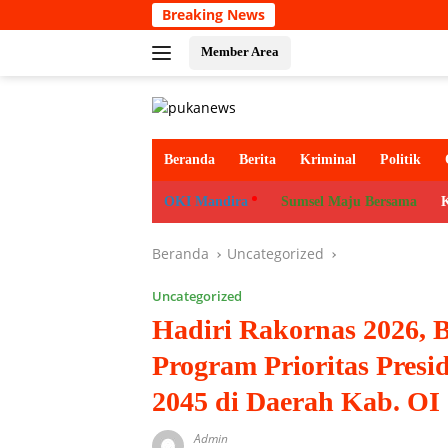
Langsung
Breaking News
ke
konten
Member Area
Beranda
Berita
Kriminal
Politik
OKI Mandira
Sumsel Maju Bersama
Beranda
Uncategorized
Uncategorized
Hadiri Rakornas 2026, 
Program Prioritas Pres
2045 di Daerah Kab. OI
Admin