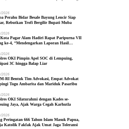
8/2026
a Perahu Bidar Besale Bayung Lencir Siap
lar, Rebutkan Trofi Bergilir Bupati Muba
8/2026
 Kota Pagar Alam Hadiri Rapat Paripurna VII
ng ke-4, “Mendengarkan Laporan Hasil
ahasan Komisi-komisi DPRD Kota Pagar
m”
8/2026
lres OKI Pimpin Apel SOC di Lempuing,
sipasi 3C hingga Balap Liar
8/2026
-RI Bentuk Tim Advokasi, Empat Advokat
ingi Togu Ambarita dan Mariduk Pasaribu
8/2026
lres OKI Silaturahmi dengan Kades se-
uing Jaya, Ajak Warga Cegah Karhutla
8/2026
ng Peringatan 666 Tahun Islam Masuk Papua,
ja Katolik Fakfak Ajak Umat Jaga Toleransi