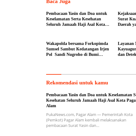
Baca Juga
Pembacaan Yasin dan Doa untuk
Kejaksaa
Keselamatan Serta Kesehatan
Surat Kua
Seluruh Jamaah Haji Asal Kota
Daerah y
Pagar Alam
Wakapolda bersama Forkopimda
Layanan 
Sumsel Sambut Kedatangan Irjen
Kayuagun
Pol Sandi Nugroho di Bumi
dan Detek
Sriwijaya
Rekomendasi untuk kamu
Pembacaan Yasin dan Doa untuk Keselamatan S
Kesehatan Seluruh Jamaah Haji Asal Kota Paga
Alam
PukaNews.com, Pagar Alam — Pemerintah Kota
(Pemkot) Pagar Alam kembali melaksanakan
pembacaan Surat Yasin dan…