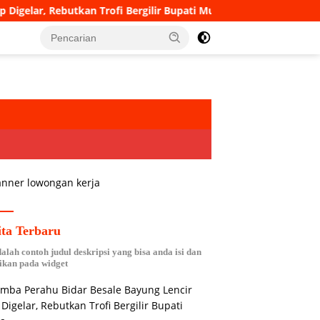
utkan Trofi Bergilir Bupati Muba
Wali Kota Pagar Alam 
ita Terbaru
dalah contoh judul deskripsi yang bisa anda isi dan
ikan pada widget