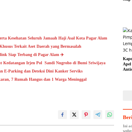
Trofi
Mub
erta Kesehatan Seluruh Jamaah Haji Asal Kota Pagar Alam
Khusus Terkait Aset Daerah yang Bermasalah
link Siap Terbang di Pagar Alam ✈️
Kapo
 Kedatangan Irjen Pol Sandi Nugroho di Bumi Sriwijaya
Apel
Anti
 E-Parking dan Deteksi Dini Kanker Serviks
Bala
aran, 7 Rumah Hangus dan 1 Warga Meninggal
Ber
Ini a
wpber