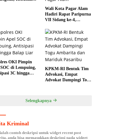
 Bergilir Bupati
Wali Kota Pagar Alam
a
Hadiri Rapat Paripurna
VII Sidang ke-4,
“Mendengarkan
Laporan Hasil
Pembahasan Komisi-
komisi DPRD Kota
Pagar Alam”
lres OKI Pimpin
 SOC di Lempuing,
KPKM-RI Bentuk Tim
sipasi 3C hingga
Advokasi, Empat
p Liar
Advokat Dampingi Togu
Ambarita dan Mariduk
Pasaribu
Selengkapnya
ita Kriminal
dalah contoh deskripsi untuk widget recent post
ita, anda bisa memasukkan deskripsi pada widget