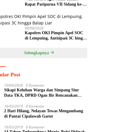
Rapat Paripurna VII Sidang ke-4,
“Mendengarkan Laporan Hasil
Pembahasan Komisi-komisi
DPRD Kota Pagar Alam”
08/08/2026
Kapolres OKI Pimpin Apel SOC
di Lempuing, Antisipasi 3C hingga
Balap Liar
Selengkapnya
ular Post
10/04/2026
0 Komentar
Sikapi Keluhan Warga dan Simpang Siur
Data TKA, DPRD Ogan Ilir Rencanakan
Sidak Lintas Komisi ke PT SPF
16/03/2019
0 Komentar
2 Hari Hilang, Nelayan Tewas Mengambang
di Pantai Cipalawah Garut
16/03/2019
0 Komentar
14 Tahun Terbunuhnya Munir, Polri Didesak