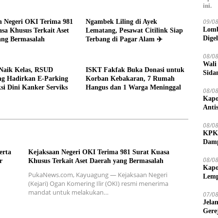
ini.
09/0
n Negeri OKI Terima 981
Ngambek Liling di Ayek
Lomb
sa Khusus Terkait Aset
Lematang, Pesawat Citilink Siap
Dige
ang Bermasalah
Terbang di Pagar Alam ✈️
08/0
Wali
Naik Kelas, RSUD
ISKT Fakfak Buka Donasi untuk
Sida
g Hadirkan E-Parking
Korban Kebakaran, 7 Rumah
Pemb
si Dini Kanker Serviks
Hangus dan 1 Warga Meninggal
Ala
08/0
Kapo
Anti
08/0
KPKM
Damp
erta
Kejaksaan Negeri OKI Terima 981 Surat Kuasa
08/0
r
Khusus Terkait Aset Daerah yang Bermasalah
Kapo
PukaNews.com, Kayuagung — Kejaksaan Negeri
Lemp
(Kejari) Ogan Komering Ilir (OKI) resmi menerima
mandat untuk melakukan…
07/0
Jela
Gere