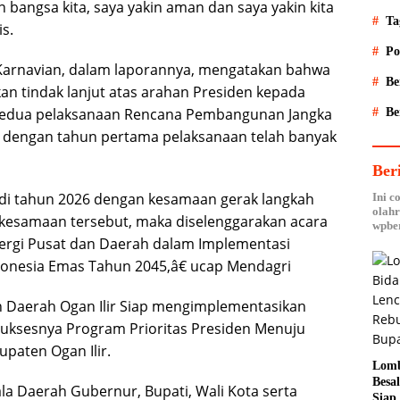
 bangsa kita, saya yakin aman dan saya yakin kita
Ta
is.
Po
 Karnavian, dalam laporannya, mengatakan bahwa
Be
n tindak lanjut atas arahan Presiden kepada
kedua pelaksanaan Rencana Pembangunan Jangka
Be
 dengan tahun pertama pelaksanaan telah banyak
Ber
 di tahun 2026 dengan kesamaan gerak langkah
Ini c
olahr
kesamaan tersebut, maka diselenggarakan acara
wpber
nergi Pusat dan Daerah dalam Implementasi
donesia Emas Tahun 2045,â€ ucap Mendagri
 Daerah Ogan Ilir Siap mengimplementasikan
 suksesnya Program Prioritas Presiden Menuju
paten Ogan Ilir.
Lomb
Besa
ala Daerah Gubernur, Bupati, Wali Kota serta
Siap