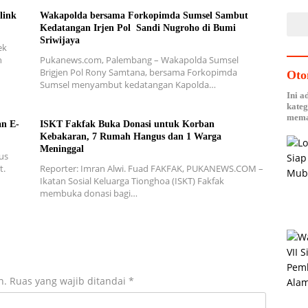
link
Wakapolda bersama Forkopimda Sumsel Sambut
Kedatangan Irjen Pol Sandi Nugroho di Bumi
Sriwijaya
ek
n
Pukanews.com, Palembang – Wakapolda Sumsel
Brigjen Pol Rony Samtana, bersama Forkopimda
Oto
Sumsel menyambut kedatangan Kapolda…
Ini a
kateg
mema
n E-
ISKT Fakfak Buka Donasi untuk Korban
Kebakaran, 7 Rumah Hangus dan 1 Warga
Meninggal
us
t.
Reporter: Imran Alwi. Fuad FAKFAK, PUKANEWS.COM –
Ikatan Sosial Keluarga Tionghoa (ISKT) Fakfak
membuka donasi bagi…
n.
Ruas yang wajib ditandai
*