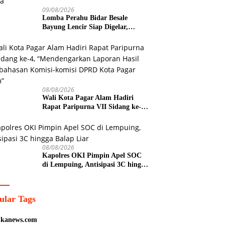
09/08/2026
Lomba Perahu Bidar Besale
Bayung Lencir Siap Digelar,
Rebutkan Trofi Bergilir Bupati
Muba
08/08/2026
Wali Kota Pagar Alam Hadiri
Rapat Paripurna VII Sidang ke-4,
“Mendengarkan Laporan Hasil
Pembahasan Komisi-komisi
DPRD Kota Pagar Alam”
08/08/2026
Kapolres OKI Pimpin Apel SOC
di Lempuing, Antisipasi 3C hingga
Balap Liar
ular Tags
kanews.com