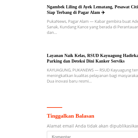
Ngambek Liling di Ayek Lematang, Pesawat Citi
Siap Terbang di Pagar Alam ✈️
PukaNews, Pagar Alam — Kabar gembira buat Ad
Sanak, Kundang Kance yang berada di Perantaua
dan…
Layanan Naik Kelas, RSUD Kayuagung Hadirka
Parking dan Deteksi Dini Kanker Serviks
KAYUAGUNG, PUKANEWS — RSUD Kayuagung ter
meningkatkan kualitas pelayanan bagi masyaraka
Dua inovasi baru resmi…
Tinggalkan Balasan
Alamat email Anda tidak akan dipublikasika