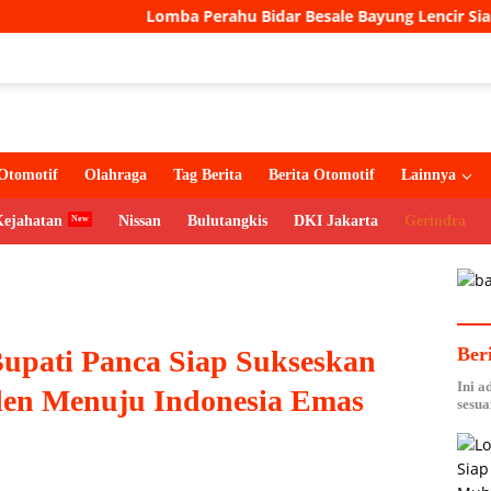
Lomba Perahu Bidar Besale Bayung Lencir Siap Digelar, Reb
Otomotif
Olahraga
Tag Berita
Berita Otomotif
Lainnya
Kejahatan
Nissan
Bulutangkis
DKI Jakarta
Gerindra
Ber
Bupati Panca Siap Sukseskan
Ini a
iden Menuju Indonesia Emas
sesua