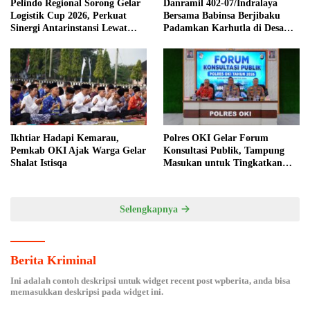
Pelindo Regional Sorong Gelar
Danramil 402-07/Indralaya
Logistik Cup 2026, Perkuat
Bersama Babinsa Berjibaku
Sinergi Antarinstansi Lewat
Padamkan Karhutla di Desa
Mini Soccer
Pulau Semambu
Ikhtiar Hadapi Kemarau,
Polres OKI Gelar Forum
Pemkab OKI Ajak Warga Gelar
Konsultasi Publik, Tampung
Shalat Istisqa
Masukan untuk Tingkatkan
Pelayanan Masyarakat
Selengkapnya
Berita Kriminal
Ini adalah contoh deskripsi untuk widget recent post wpberita, anda bisa
memasukkan deskripsi pada widget ini.