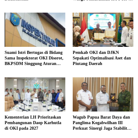
RI
Suami Istri Bertugas di Bidang
Pemkab OKI dan DJKN
Sama Inspektorat OKI Disorot,
Sepakati Optimalisasi Aset dan
BKPSDM Singgung Aturan
Piutang Daerah
MenPAN-RB
Kementerian LH Prioritaskan
Wagub Papua Barat Daya dan
Pembangunan Daop Karhutla
Panglima Kogabwilhan III
di OKI pada 2027
Perkuat Sinergi Jaga Stabilitas
Keamanan