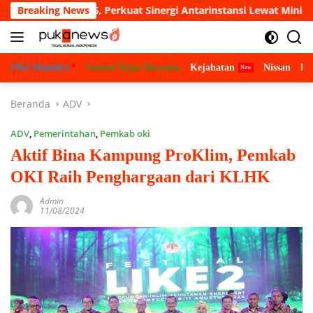
Langsung
2026, Perkuat Sinergi Antarinstansi Lewat Mini Soccer
Breaking News
D
ke
konten
OKI Mandira
Sumsel Maju Bersama
Kejahatan
Nissan
Bu
Beranda
ADV
ADV
,
Pemerintahan
,
Pemkab oki
Aktif Bina Kampung ProKlim, Pemkab
OKI Raih Penghargaan dari KLHK
Admin
11/08/2024