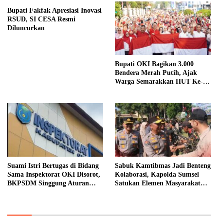
Bupati Fakfak Apresiasi Inovasi
RSUD, SI CESA Resmi
Diluncurkan
Bupati OKI Bagikan 3.000
Bendera Merah Putih, Ajak
Warga Semarakkan HUT Ke-81
RI
Suami Istri Bertugas di Bidang
Sabuk Kamtibmas Jadi Benteng
Sama Inspektorat OKI Disorot,
Kolaborasi, Kapolda Sumsel
BKPSDM Singgung Aturan
Satukan Elemen Masyarakat
MenPAN-RB
Jaga Keamanan Bumi Besemah