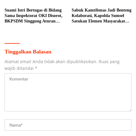
Suami Istri Bertugas di Bidang
Sabuk Kamtibmas Jadi Benteng
Sama Inspektorat OKI Disorot,
Kolaborasi, Kapolda Sumsel
BKPSDM Singgung Aturan
Satukan Elemen Masyarakat
MenPAN-RB
Jaga Keamanan Bumi Besemah
Tinggalkan Balasan
Alamat email Anda tidak akan dipublikasikan.
Ruas yang
wajib ditandai
*