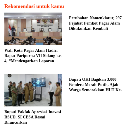
Rekomendasi untuk kamu
Perubahan Nomenklatur, 297
Pejabat Pemkot Pagar Alam
Dikukuhkan Kembali
Wali Kota Pagar Alam Hadiri
Rapat Paripurna VII Sidang ke-
4, “Mendengarkan Laporan
Hasil Pembahasan Komisi-
komisi DPRD Kota Pagar
Alam”
Bupati OKI Bagikan 3.000
Bendera Merah Putih, Ajak
Warga Semarakkan HUT Ke-81
RI
Bupati Fakfak Apresiasi Inovasi
RSUD, SI CESA Resmi
Diluncurkan