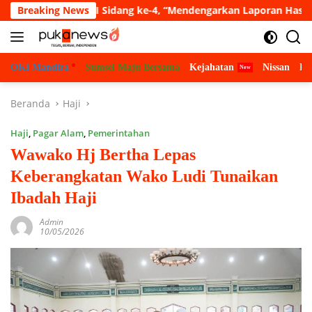
Langsung
ripurna VII Sidang ke-4, “Mendengarkan Laporan Hasil Pembaha
Breaking News
ke
konten
OKI Mandira
Sumsel Maju Bersama
Kejahatan
Nissan
Bu
Beranda
Haji
Haji
,
Pagar Alam
,
Pemerintahan
Wawako Hj Bertha Lepas
Keberangkatan Wako Ludi Tunaikan
Ibadah Haji
Admin
10/05/2026