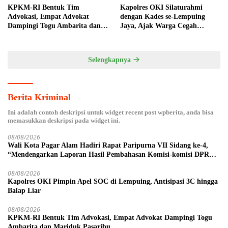
KPKM-RI Bentuk Tim
Kapolres OKI Silaturahmi
Advokasi, Empat Advokat
dengan Kades se-Lempuing
Dampingi Togu Ambarita dan
Jaya, Ajak Warga Cegah
Mariduk Pasaribu
Karhutla
Selengkapnya
Berita Kriminal
Ini adalah contoh deskripsi untuk widget recent post wpberita, anda bisa
memasukkan deskripsi pada widget ini.
08/08/2026
Wali Kota Pagar Alam Hadiri Rapat Paripurna VII Sidang ke-4,
“Mendengarkan Laporan Hasil Pembahasan Komisi-komisi DPRD
Kota Pagar Alam”
08/08/2026
Kapolres OKI Pimpin Apel SOC di Lempuing, Antisipasi 3C hingga
Balap Liar
08/08/2026
KPKM-RI Bentuk Tim Advokasi, Empat Advokat Dampingi Togu
Ambarita dan Mariduk Pasaribu