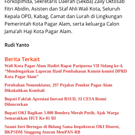
Forkopimda, Sekretaris Daerah (Sekda) Zaily Oktosab
Fitri Abidin, Asisten dan Staf Ahli Wali Kota, Seluruh
Kepala OPD, Kabag, Camat dan Lurah di Lingkungan
Pemerintah Kota Pagar Alam, serta keluarga Calon
Jama’ah Haji Kota Pagar Alam.
Rudi Yanto
Berita Terkait
Wali Kota Pagar Alam Hadiri Rapat Paripurna VII Sidang ke-4,
“Mendengarkan Laporan Hasil Pembahasan Komisi-komisi DPRD
Kota Pagar Alam”
Perubahan Nomenklatur, 297 Pejabat Pemkot Pagar Alam
Dikukuhkan Kembali
Bupati Fakfak Apresiasi Inovasi RSUD, SI CESA Resmi
Diluncurkan
Bupati OKI Bagikan 3.000 Bendera Merah Putih, Ajak Warga
Semarakkan HUT Ke-81 RI
Suami Istri Bertugas di Bidang Sama Inspektorat OKI Disorot,
BKPSDM Singgung Aturan MenPAN-RB