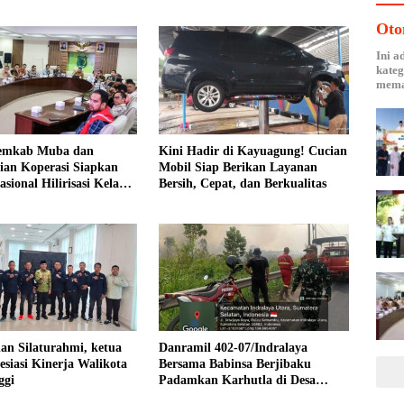
Oto
Ini a
kateg
mema
Pemkab Muba dan
Kini Hadir di Kayuagung! Cucian
ian Koperasi Siapkan
Mobil Siap Berikan Layanan
sional Hilirisasi Kelapa
Bersih, Cepat, dan Berkualitas
an Silaturahmi, ketua
Danramil 402-07/Indralaya
siasi Kinerja Walikota
Bersama Babinsa Berjibaku
ggi
Padamkan Karhutla di Desa
Pulau Semambu