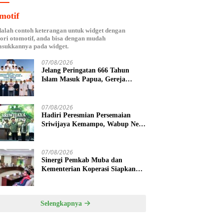
motif
dalah contoh keterangan untuk widget dengan
ori otomotif, anda bisa dengan mudah
sukkannya pada widget.
07/08/2026
Jelang Peringatan 666 Tahun
Islam Masuk Papua, Gereja
Katolik Fakfak Ajak Umat Jaga
Toleransi
07/08/2026
Hadiri Peresmian Persemaian
Sriwijaya Kemampo, Wabup Neta
Indian Tegaskan Komitmen
Pemkab Banyuasin Dukung
Penghijauan
07/08/2026
Sinergi Pemkab Muba dan
Kementerian Koperasi Siapkan
Agenda Nasional Hilirisasi Kelapa
Sawit
Selengkapnya