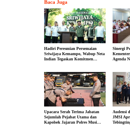
Baca Juga
Hadiri Peresmian Persemaian
Sinergi 
Sriwijaya Kemampo, Wabup Neta
Kementer
Indian Tegaskan Komitmen
Agenda Na
Pemkab Banyuasin Dukung
Sawit
Penghijauan
Upacara Serah Terima Jabatan
Audensi d
Sejumlah Pejabat Utama dan
JMSI Apre
Kapolsek Jajaran Polres Musi
Tebingtin
Banyuasin