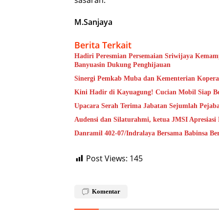
sasaran.
M.Sanjaya
Berita Terkait
Hadiri Peresmian Persemaian Sriwijaya Kema
Banyuasin Dukung Penghijauan
Sinergi Pemkab Muba dan Kementerian Koperasi
Kini Hadir di Kayuagung! Cucian Mobil Siap Be
Upacara Serah Terima Jabatan Sejumlah Pejaba
Audensi dan Silaturahmi, ketua JMSI Apresiasi 
Danramil 402-07/Indralaya Bersama Babinsa B
Post Views:
145
Komentar