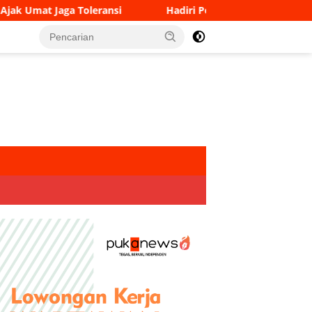
i
Hadiri Peresmian Persemaian Sriwijaya Kemampo, Wa