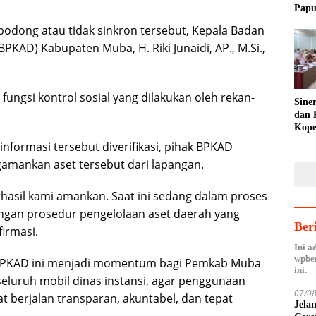
Papu
Fakf
bodong atau tidak sinkron tersebut, Kepala Badan
Toler
KAD) Kabupaten Muba, H. Riki Junaidi, AP., M.Si.,
ungsi kontrol sosial yang dilakukan oleh rekan-
Sine
dan 
Kope
Agen
nformasi tersebut diverifikasi, pihak BPKAD
Hilir
amankan aset tersebut dari lapangan.
rhasil kami amankan. Saat ini sedang dalam proses
dengan prosedur pengelolaan aset daerah yang
Ber
firmasi.
Ini a
wpber
 BPKAD ini menjadi momentum bagi Pemkab Muba
ini.
seluruh mobil dinas instansi, agar penggunaan
07/0
at berjalan transparan, akuntabel, dan tepat
Jela