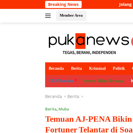
Langsung
Breaking News
Jelang Peringatan 666 Tahun Is
ke
konten
Member Area
Beranda
Berita
Kriminal
Politik
OKI Mandira
Sumsel Maju Bersama
Beranda
Berita
Berita
,
Muba
Temuan AJ-PENA Bikin
Fortuner Telantar di Soa