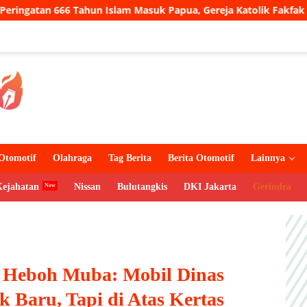
lam Masuk Papua, Gereja Katolik Fakfak Ajak Umat Jaga Tolerans
Otomotif
Olahraga
Tag Berita
Berita Otomotif
Lainnya
Kejahatan
Nissan
Bulutangkis
DKI Jakarta
Gerindra
 Heboh Muba: Mobil Dinas
k Baru, Tapi di Atas Kertas