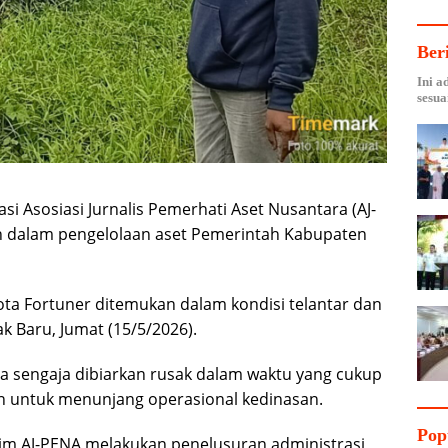
Ber
Ini a
sesua
asi Asosiasi Jurnalis Pemerhati Aset Nusantara (AJ-
 dalam pengelolaan aset Pemerintah Kabupaten
yota Fortuner ditemukan dalam kondisi telantar dan
k Baru, Jumat (15/5/2026).
a sengaja dibiarkan rusak dalam waktu yang cukup
kan untuk menunjang operasional kedinasan.
Pop
im AJ-PENA melakukan penelusuran administrasi