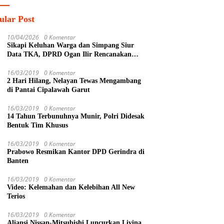
ular Post
10/04/2026
0 Komentar
Sikapi Keluhan Warga dan Simpang Siur
Data TKA, DPRD Ogan Ilir Rencanakan
Sidak Lintas Komisi ke PT SPF
16/03/2019
0 Komentar
2 Hari Hilang, Nelayan Tewas Mengambang
di Pantai Cipalawah Garut
16/03/2019
0 Komentar
14 Tahun Terbunuhnya Munir, Polri Didesak
Bentuk Tim Khusus
16/03/2019
0 Komentar
Prabowo Resmikan Kantor DPD Gerindra di
Banten
16/03/2019
0 Komentar
Video: Kelemahan dan Kelebihan All New
Terios
16/03/2019
0 Komentar
Aliansi Nissan-Mitsubishi Luncurkan Livina