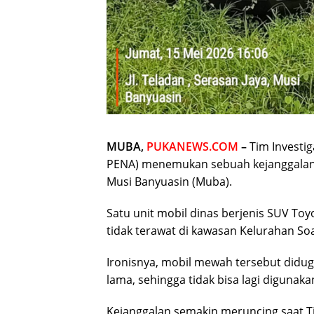
MUBA,
PUKANEWS.COM
–
Tim Investig
PENA) menemukan sebuah kejanggalan
Musi Banyuasin (Muba).
Satu unit mobil dinas berjenis SUV To
tidak terawat di kawasan Kelurahan Soa
Ironisnya, mobil mewah tersebut didug
lama, sehingga tidak bisa lagi diguna
Kejanggalan semakin meruncing saat T