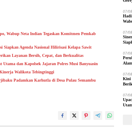
Gere
07/0
Hadi
Wabu
Bany
07/0
mpo, Wabup Neta Indian Tegaskan Komitmen Pemkab
Sine
Siap
 Siapkan Agenda Nasional Hilirisasi Kelapa Sawit
07/0
rikan Layanan Bersih, Cepat, dan Berkualitas
Peru
Alam
t Utama dan Kapolsek Jajaran Polres Musi Banyuasin
Kinerja Walikota Tebingtinggi
07/0
Kini
erjibaku Padamkan Karhutla di Desa Pulau Semambu
Beri
07/0
Upac
Utam