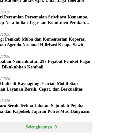
ja Katolik Fakfak Ajak Umat Jaga Toleransi
8/2026
ri Peresmian Persemaian Sriwijaya Kemampo,
p Neta Indian Tegaskan Komitmen Pemkab
uasin Dukung Penghijauan
8/2026
rgi Pemkab Muba dan Kementerian Koperasi
kan Agenda Nasional Hilirisasi Kelapa Sawit
8/2026
bahan Nomenklatur, 297 Pejabat Pemkot Pagar
 Dikukuhkan Kembali
8/2026
 Hadir di Kayuagung! Cucian Mobil Siap
kan Layanan Bersih, Cepat, dan Berkualitas
8/2026
ara Serah Terima Jabatan Sejumlah Pejabat
a dan Kapolsek Jajaran Polres Musi Banyuasin
Selengkapnya