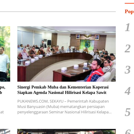
Pop
1
2
3
4
po,
Sinergi Pemkab Muba dan Kementerian Koperasi
b
Siapkan Agenda Nasional Hilirisasi Kelapa Sawit
PUKANEWS.COM, SEKAYU – Pemerintah Kabupaten
Musi Banyuasin (Muba) mematangkan persiapan
5
sat
penyelenggaraan Seminar Nasional Hilirisasi Kelapa…
6