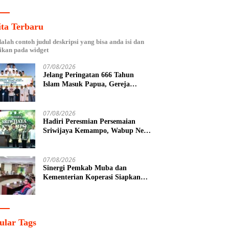
ita Terbaru
dalah contoh judul deskripsi yang bisa anda isi dan
ikan pada widget
07/08/2026
Jelang Peringatan 666 Tahun
Islam Masuk Papua, Gereja
Katolik Fakfak Ajak Umat Jaga
Toleransi
07/08/2026
Hadiri Peresmian Persemaian
Sriwijaya Kemampo, Wabup Neta
Indian Tegaskan Komitmen
Pemkab Banyuasin Dukung
Penghijauan
07/08/2026
Sinergi Pemkab Muba dan
Kementerian Koperasi Siapkan
Agenda Nasional Hilirisasi Kelapa
Sawit
ular Tags