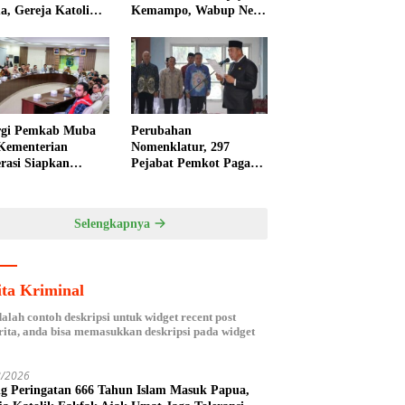
a, Gereja Katolik
Kemampo, Wabup Neta
ak Ajak Umat Jaga
Indian Tegaskan
ansi
Komitmen Pemkab
Banyuasin Dukung
Penghijauan
Perubahan
rgi Pemkab Muba
Nomenklatur, 297
Kementerian
Pejabat Pemkot Pagar
rasi Siapkan
Alam Dikukuhkan
da Nasional
Kembali
isasi Kelapa Sawit
Selengkapnya
ita Kriminal
dalah contoh deskripsi untuk widget recent post
ita, anda bisa memasukkan deskripsi pada widget
8/2026
ng Peringatan 666 Tahun Islam Masuk Papua,