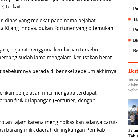
) terkait.
Pu
Ta
n dinas yang melekat pada nama pejabat
a Kijang Innova, bukan Fortuner yang ditemukan
Po
Be
stigasi, pejabat pengguna kendaraan tersebut
Be
memang sudah lama mengalami kerusakan berat.
Ber
 sebelumnya berada di bengkel sebelum akhirnya
Ini c
olahr
wpber
rikan penjelasan rinci mengapa terdapat
raan fisik di lapangan (Fortuner) dengan
otan tajam karena mengindikasikan adanya carut-
si barang milik daerah di lingkungan Pemkab
Jela
Tahu