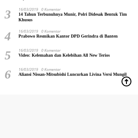
16/03/2019
0 Komentar
3
14 Tahun Terbunuhnya Munir, Polri Didesak Bentuk Tim
Khusus
16/03/2019
0 Komentar
4
Prabowo Resmikan Kantor DPD Gerindra di Banten
16/03/2019
0 Komentar
5
Video: Kelemahan dan Kelebihan All New Terios
16/03/2019
0 Komentar
6
Aliansi Nissan-Mitsubishi Luncurkan Livina Versi Mungil