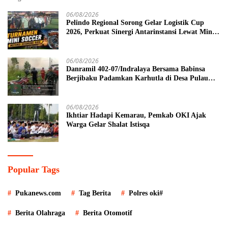
06/08/2026
Pelindo Regional Sorong Gelar Logistik Cup
2026, Perkuat Sinergi Antarinstansi Lewat Mini
Soccer
06/08/2026
Danramil 402-07/Indralaya Bersama Babinsa
Berjibaku Padamkan Karhutla di Desa Pulau
Semambu
06/08/2026
Ikhtiar Hadapi Kemarau, Pemkab OKI Ajak
Warga Gelar Shalat Istisqa
Popular Tags
Pukanews.com
Tag Berita
Polres oki#
Berita Olahraga
Berita Otomotif