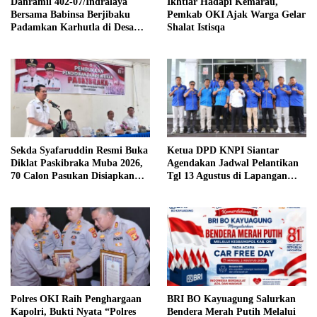
Danramil 402-07/Indralaya
Ikhtiar Hadapi Kemarau,
Bersama Babinsa Berjibaku
Pemkab OKI Ajak Warga Gelar
Padamkan Karhutla di Desa
Shalat Istisqa
Pulau Semambu
Sekda Syafaruddin Resmi Buka
Ketua DPD KNPI Siantar
Diklat Paskibraka Muba 2026,
Agendakan Jadwal Pelantikan
70 Calon Pasukan Disiapkan
Tgl 13 Agustus di Lapangan
Sukseskan HUT ke-81 RI
Pariwisata Sekitar Tugu Becak
Polres OKI Raih Penghargaan
BRI BO Kayuagung Salurkan
Kapolri, Bukti Nyata “Polres
Bendera Merah Putih Melalui