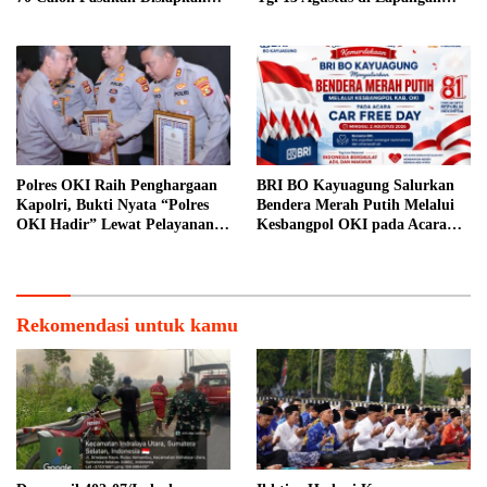
Sukseskan HUT ke-81 RI
Pariwisata Sekitar Tugu Becak
Polres OKI Raih Penghargaan
BRI BO Kayuagung Salurkan
Kapolri, Bukti Nyata “Polres
Bendera Merah Putih Melalui
OKI Hadir” Lewat Pelayanan
Kesbangpol OKI pada Acara
Prima
Car Free Day
Rekomendasi untuk kamu