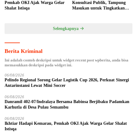
Konsultasi Publik, Tampung
Pemkab OKI Ajak Warga Gelar
Masukan untuk Tingkatkan
Shalat Istisqa
Pelayanan Masyarakat
Selengkapnya
Berita Kriminal
Ini adalah contoh deskripsi untuk widget recent post wpberita, anda bisa
memasukkan deskripsi pada widget ini.
06/08/2026
Pelindo Regional Sorong Gelar Logistik Cup 2026, Perkuat Sinergi
Antarinstansi Lewat Mini Soccer
06/08/2026
Danramil 402-07/Indralaya Bersama Babinsa Berjibaku Padamkan
Karhutla di Desa Pulau Semambu
06/08/2026
Ikhtiar Hadapi Kemarau, Pemkab OKI Ajak Warga Gelar Shalat
Istisqa