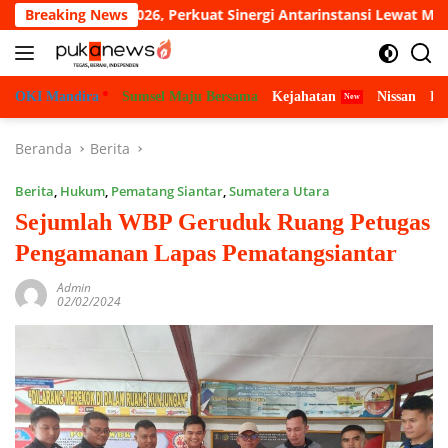
Langsung
Cup 2026, Perkuat Sinergi Antarinstansi Lewat Mini Soccer
Breaking News
ke
konten
OKI Mandira
Sumsel Maju Bersama
Kejahatan
Nissan
Bu
Beranda
Berita
Berita
,
Hukum
,
Pematang Siantar
,
Sumatera Utara
Sejumlah WBP Geruduk Ruang Petugas
Pengamanan Lapas Pematangsiantar
Admin
02/02/2024