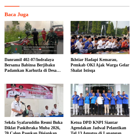
Baca Juga
Danramil 402-07/Indralaya
Ikhtiar Hadapi Kemarau,
Bersama Babinsa Berjibaku
Pemkab OKI Ajak Warga Gelar
Padamkan Karhutla di Desa
Shalat Istisqa
Pulau Semambu
Sekda Syafaruddin Resmi Buka
Ketua DPD KNPI Siantar
Diklat Paskibraka Muba 2026,
Agendakan Jadwal Pelantikan
70 Calon Pasukan Disiapkan
Tgl 13 Agustus di Lapangan