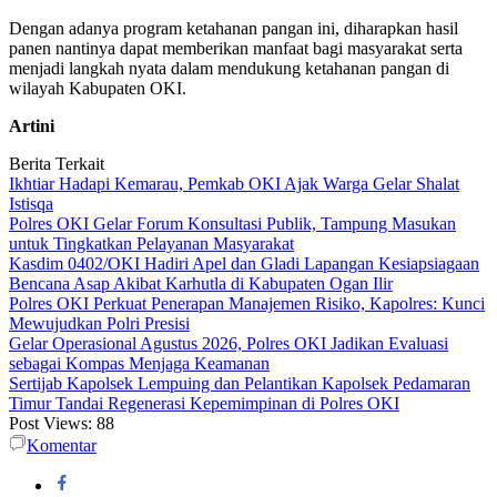
Dengan adanya program ketahanan pangan ini, diharapkan hasil
panen nantinya dapat memberikan manfaat bagi masyarakat serta
menjadi langkah nyata dalam mendukung ketahanan pangan di
wilayah Kabupaten OKI.
Artini
Berita Terkait
Ikhtiar Hadapi Kemarau, Pemkab OKI Ajak Warga Gelar Shalat
Istisqa
Polres OKI Gelar Forum Konsultasi Publik, Tampung Masukan
untuk Tingkatkan Pelayanan Masyarakat
Kasdim 0402/OKI Hadiri Apel dan Gladi Lapangan Kesiapsiagaan
Bencana Asap Akibat Karhutla di Kabupaten Ogan Ilir
Polres OKI Perkuat Penerapan Manajemen Risiko, Kapolres: Kunci
Mewujudkan Polri Presisi
Gelar Operasional Agustus 2026, Polres OKI Jadikan Evaluasi
sebagai Kompas Menjaga Keamanan
Sertijab Kapolsek Lempuing dan Pelantikan Kapolsek Pedamaran
Timur Tandai Regenerasi Kepemimpinan di Polres OKI
Post Views:
88
Komentar