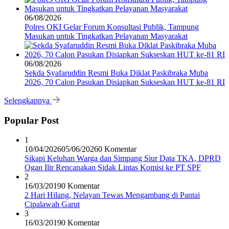
06/08/2026
Polres OKI Gelar Forum Konsultasi Publik, Tampung
Masukan untuk Tingkatkan Pelayanan Masyarakat
06/08/2026
Sekda Syafaruddin Resmi Buka Diklat Paskibraka Muba
2026, 70 Calon Pasukan Disiapkan Sukseskan HUT ke-81 RI
Selengkapnya
Popular Post
1
10/04/2026
05/06/2026
0 Komentar
Sikapi Keluhan Warga dan Simpang Siur Data TKA, DPRD
Ogan Ilir Rencanakan Sidak Lintas Komisi ke PT SPF
2
16/03/2019
0 Komentar
2 Hari Hilang, Nelayan Tewas Mengambang di Pantai
Cipalawah Garut
3
16/03/2019
0 Komentar