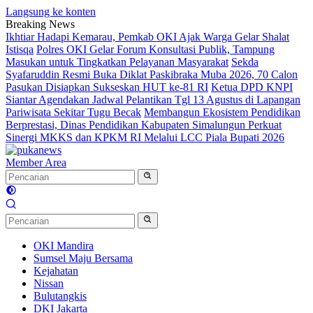
Langsung ke konten
Breaking News
Ikhtiar Hadapi Kemarau, Pemkab OKI Ajak Warga Gelar Shalat
Istisqa
Polres OKI Gelar Forum Konsultasi Publik, Tampung
Masukan untuk Tingkatkan Pelayanan Masyarakat
Sekda
Syafaruddin Resmi Buka Diklat Paskibraka Muba 2026, 70 Calon
Pasukan Disiapkan Sukseskan HUT ke-81 RI
Ketua DPD KNPI
Siantar Agendakan Jadwal Pelantikan Tgl 13 Agustus di Lapangan
Pariwisata Sekitar Tugu Becak
Membangun Ekosistem Pendidikan
Berprestasi, Dinas Pendidikan Kabupaten Simalungun Perkuat
Sinergi MKKS dan KPKM RI Melalui LCC Piala Bupati 2026
Member Area
OKI Mandira
Sumsel Maju Bersama
Kejahatan
Nissan
Bulutangkis
DKI Jakarta