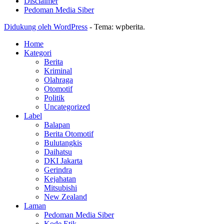
Disclaimer
Pedoman Media Siber
Didukung oleh WordPress
-
Tema: wpberita.
Home
Kategori
Berita
Kriminal
Olahraga
Otomotif
Politik
Uncategorized
Label
Balapan
Berita Otomotif
Bulutangkis
Daihatsu
DKI Jakarta
Gerindra
Kejahatan
Mitsubishi
New Zealand
Laman
Pedoman Media Siber
Kode Etik