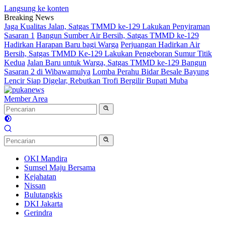
Langsung ke konten
Breaking News
Jaga Kualitas Jalan, Satgas TMMD ke-129 Lakukan Penyiraman
Sasaran 1
Bangun Sumber Air Bersih, Satgas TMMD ke-129
Hadirkan Harapan Baru bagi Warga
Perjuangan Hadirkan Air
Bersih, Satgas TMMD Ke-129 Lakukan Pengeboran Sumur Titik
Kedua
Jalan Baru untuk Warga, Satgas TMMD ke-129 Bangun
Sasaran 2 di Wibawamulya
Lomba Perahu Bidar Besale Bayung
Lencir Siap Digelar, Rebutkan Trofi Bergilir Bupati Muba
Member Area
OKI Mandira
Sumsel Maju Bersama
Kejahatan
Nissan
Bulutangkis
DKI Jakarta
Gerindra