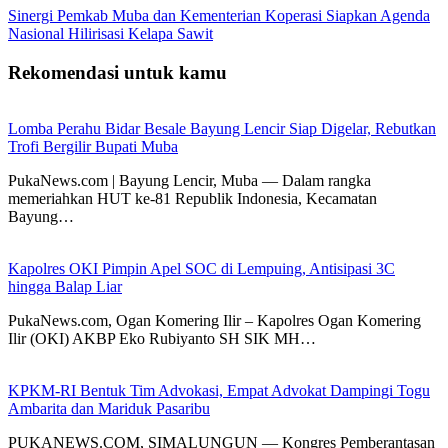
Sinergi Pemkab Muba dan Kementerian Koperasi Siapkan Agenda
Nasional Hilirisasi Kelapa Sawit
Rekomendasi untuk kamu
Lomba Perahu Bidar Besale Bayung Lencir Siap Digelar, Rebutkan
Trofi Bergilir Bupati Muba
PukaNews.com | Bayung Lencir, Muba — Dalam rangka
memeriahkan HUT ke-81 Republik Indonesia, Kecamatan
Bayung…
Kapolres OKI Pimpin Apel SOC di Lempuing, Antisipasi 3C
hingga Balap Liar
PukaNews.com, Ogan Komering Ilir – Kapolres Ogan Komering
Ilir (OKI) AKBP Eko Rubiyanto SH SIK MH…
KPKM-RI Bentuk Tim Advokasi, Empat Advokat Dampingi Togu
Ambarita dan Mariduk Pasaribu
PUKANEWS.COM, SIMALUNGUN — Kongres Pemberantasan