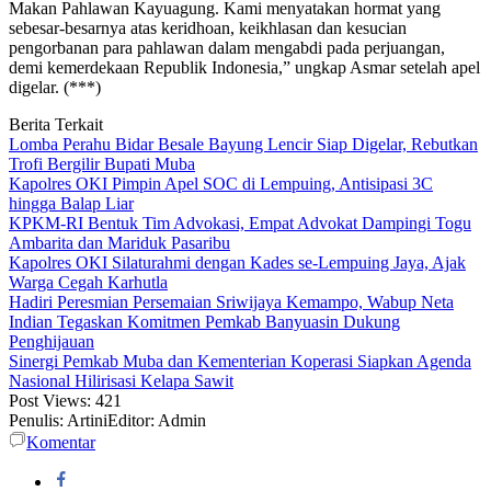
Makan Pahlawan Kayuagung. Kami menyatakan hormat yang
sebesar-besarnya atas keridhoan, keikhlasan dan kesucian
pengorbanan para pahlawan dalam mengabdi pada perjuangan,
demi kemerdekaan Republik Indonesia,” ungkap Asmar setelah apel
digelar. (***)
Berita Terkait
Lomba Perahu Bidar Besale Bayung Lencir Siap Digelar, Rebutkan
Trofi Bergilir Bupati Muba
Kapolres OKI Pimpin Apel SOC di Lempuing, Antisipasi 3C
hingga Balap Liar
KPKM-RI Bentuk Tim Advokasi, Empat Advokat Dampingi Togu
Ambarita dan Mariduk Pasaribu
Kapolres OKI Silaturahmi dengan Kades se-Lempuing Jaya, Ajak
Warga Cegah Karhutla
Hadiri Peresmian Persemaian Sriwijaya Kemampo, Wabup Neta
Indian Tegaskan Komitmen Pemkab Banyuasin Dukung
Penghijauan
Sinergi Pemkab Muba dan Kementerian Koperasi Siapkan Agenda
Nasional Hilirisasi Kelapa Sawit
Post Views:
421
Penulis: Artini
Editor: Admin
Komentar