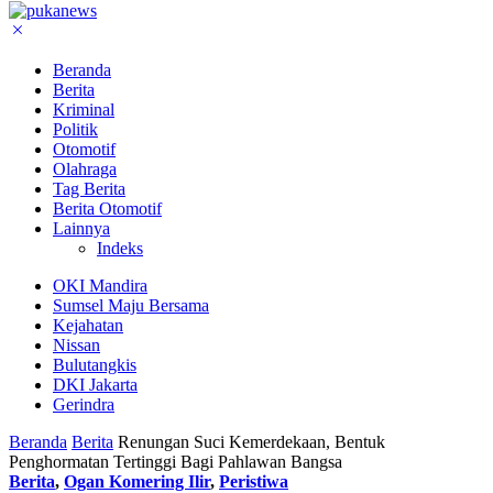
Beranda
Berita
Kriminal
Politik
Otomotif
Olahraga
Tag Berita
Berita Otomotif
Lainnya
Indeks
OKI Mandira
Sumsel Maju Bersama
Kejahatan
Nissan
Bulutangkis
DKI Jakarta
Gerindra
Beranda
Berita
Renungan Suci Kemerdekaan, Bentuk
Penghormatan Tertinggi Bagi Pahlawan Bangsa
Berita
,
Ogan Komering Ilir
,
Peristiwa