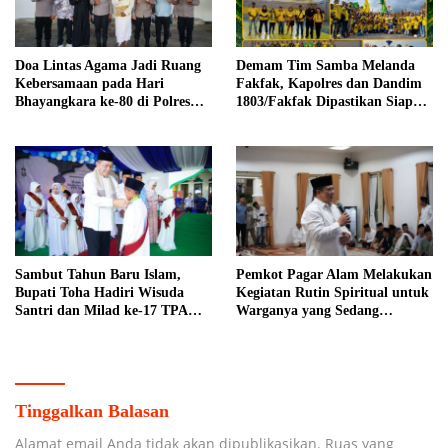
Doa Lintas Agama Jadi Ruang
Demam Tim Samba Melanda
Kebersamaan pada Hari
Fakfak, Kapolres dan Dandim
Bhayangkara ke-80 di Polres
1803/Fakfak Dipastikan Siap
OKI
Hadir Turut Meriahkan Nobar
Brasil di GOR
Sambut Tahun Baru Islam,
Pemkot Pagar Alam Melakukan
Bupati Toha Hadiri Wisuda
Kegiatan Rutin Spiritual untuk
Santri dan Milad ke-17 TPA
Warganya yang Sedang
Nurul Ilmi
Menunaikan Ibadah Haji di
Tanah Suci
Tinggalkan Balasan
Alamat email Anda tidak akan dipublikasikan.
Ruas yang