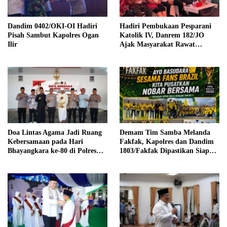
Dandim 0402/OKI-OI Hadiri
Hadiri Pembukaan Pesparani
Pisah Sambut Kapolres Ogan
Katolik IV, Danrem 182/JO
Ilir
Ajak Masyarakat Rawat
Persatuan dalam Keberagaman
Doa Lintas Agama Jadi Ruang
Demam Tim Samba Melanda
Kebersamaan pada Hari
Fakfak, Kapolres dan Dandim
Bhayangkara ke-80 di Polres
1803/Fakfak Dipastikan Siap
OKI
Hadir Turut Meriahkan Nobar
Brasil di GOR