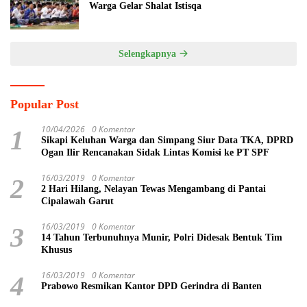
Warga Gelar Shalat Istisqa
Selengkapnya
Popular Post
10/04/2026
0 Komentar
1
Sikapi Keluhan Warga dan Simpang Siur Data TKA, DPRD
Ogan Ilir Rencanakan Sidak Lintas Komisi ke PT SPF
16/03/2019
0 Komentar
2
2 Hari Hilang, Nelayan Tewas Mengambang di Pantai
Cipalawah Garut
16/03/2019
0 Komentar
3
14 Tahun Terbunuhnya Munir, Polri Didesak Bentuk Tim
Khusus
16/03/2019
0 Komentar
4
Prabowo Resmikan Kantor DPD Gerindra di Banten