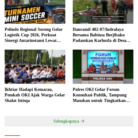
Pelindo Regional Sorong Gelar
Danramil 402-07/Indralaya
Logistik Cup 2026, Perkuat
Bersama Babinsa Berjibaku
Sinergi Antarinstansi Lewat
Padamkan Karhutla di Desa
Mini Soccer
Pulau Semambu
Ikhtiar Hadapi Kemarau,
Polres OKI Gelar Forum
Pemkab OKI Ajak Warga Gelar
Konsultasi Publik, Tampung
Shalat Istisqa
Masukan untuk Tingkatkan
Pelayanan Masyarakat
Selengkapnya