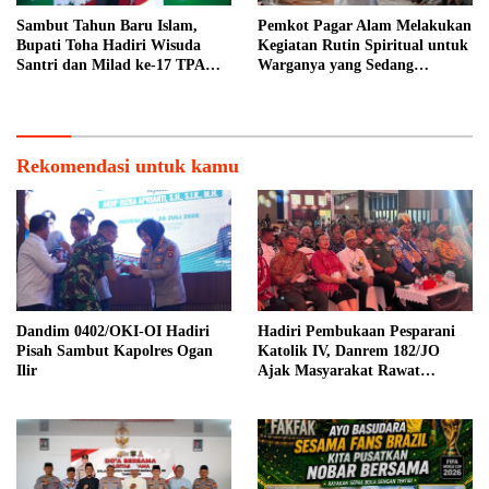
Sambut Tahun Baru Islam,
Pemkot Pagar Alam Melakukan
Bupati Toha Hadiri Wisuda
Kegiatan Rutin Spiritual untuk
Santri dan Milad ke-17 TPA
Warganya yang Sedang
Nurul Ilmi
Menunaikan Ibadah Haji di
Tanah Suci
Rekomendasi untuk kamu
Dandim 0402/OKI-OI Hadiri
Hadiri Pembukaan Pesparani
Pisah Sambut Kapolres Ogan
Katolik IV, Danrem 182/JO
Ilir
Ajak Masyarakat Rawat
Persatuan dalam Keberagaman