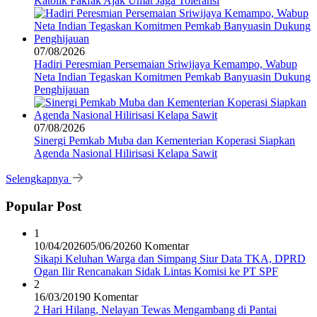
Katolik Fakfak Ajak Umat Jaga Toleransi
07/08/2026
Hadiri Peresmian Persemaian Sriwijaya Kemampo, Wabup
Neta Indian Tegaskan Komitmen Pemkab Banyuasin Dukung
Penghijauan
07/08/2026
Sinergi Pemkab Muba dan Kementerian Koperasi Siapkan
Agenda Nasional Hilirisasi Kelapa Sawit
Selengkapnya
Popular Post
1
10/04/2026
05/06/2026
0 Komentar
Sikapi Keluhan Warga dan Simpang Siur Data TKA, DPRD
Ogan Ilir Rencanakan Sidak Lintas Komisi ke PT SPF
2
16/03/2019
0 Komentar
2 Hari Hilang, Nelayan Tewas Mengambang di Pantai