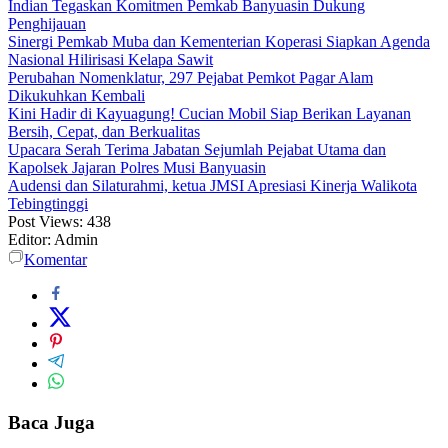
Indian Tegaskan Komitmen Pemkab Banyuasin Dukung
Penghijauan
Sinergi Pemkab Muba dan Kementerian Koperasi Siapkan Agenda
Nasional Hilirisasi Kelapa Sawit
Perubahan Nomenklatur, 297 Pejabat Pemkot Pagar Alam
Dikukuhkan Kembali
Kini Hadir di Kayuagung! Cucian Mobil Siap Berikan Layanan
Bersih, Cepat, dan Berkualitas
Upacara Serah Terima Jabatan Sejumlah Pejabat Utama dan
Kapolsek Jajaran Polres Musi Banyuasin
Audensi dan Silaturahmi, ketua JMSI Apresiasi Kinerja Walikota
Tebingtinggi
Post Views:
438
Editor: Admin
Komentar
Baca Juga