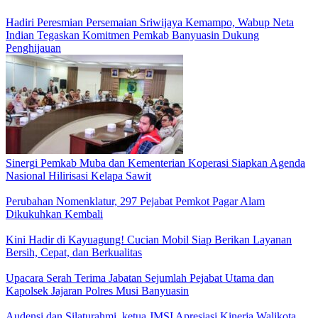
Hadiri Peresmian Persemaian Sriwijaya Kemampo, Wabup Neta
Indian Tegaskan Komitmen Pemkab Banyuasin Dukung
Penghijauan
Sinergi Pemkab Muba dan Kementerian Koperasi Siapkan Agenda
Nasional Hilirisasi Kelapa Sawit
Perubahan Nomenklatur, 297 Pejabat Pemkot Pagar Alam
Dikukuhkan Kembali
Kini Hadir di Kayuagung! Cucian Mobil Siap Berikan Layanan
Bersih, Cepat, dan Berkualitas
Upacara Serah Terima Jabatan Sejumlah Pejabat Utama dan
Kapolsek Jajaran Polres Musi Banyuasin
Audensi dan Silaturahmi, ketua JMSI Apresiasi Kinerja Walikota