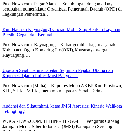
PukaNews.com, Pagar Alam — Sehubungan dengan adanya
perubahan nomenklatur Organisasi Pemerintah Daerah (OPD) di
lingkungan Pemerintah…
Kini Hadir di Kayuagung! Cucian Mobil Siap Berikan Layanan
Bersih, Cepat, dan Berkualitas
PukaNews.com, Kayuagung – Kabar gembira bagi masyarakat
Kabupaten Ogan Komering Ilir (OKI), khususnya warga
Kayuagung….
Upacara Serah Terima Jabatan Sejumlah Pejabat Utama dan
Kapolsek Jajaran Polres Musi Banyuasin
PukaNews.com (Muba) – Kapolres Muba AKBP Ruri Prastowo,
S.H., S.I.K., M.I.K., memimpin Upacara Serah Terima…
Audensi dan Silaturahmi, ketua JMSI Apresiasi Kinerja Walikota
Tebingtinggi
PUKANEWS.COM, TEBING TINGGI, — Pengurus Cabang
Jaringan Media Siber Indonesia (JMSI) Kabupaten Serdang