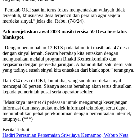
“Pemkab OKI saat ini terus fokus mengentaskan wilayah tidak
tersentuh, khususnya desa terpencil dan perairan agar segera
merdeka sinyal,” jelas dia, Rabu, (7/8/24).
Adi menjelaskan awal 2023 masih tersisa 59 Desa berstatus
blankspot.
“Dengan penambahan 12 BTS pada tahun ini masih ada 47 desa
dengan sinyal lemah. Secara bertahap kita entaskan dengan
mengusulkan melalui program Bhakti Kemenkominfo dan
kerjasama dengan penyedia jaringan. Alhamdulillah satu demi satu
yang tadinya susah sinyal kita entaskan dari blank spot,” terangnya.
Dari 314 desa di OKI, lanjut dia, yang sudah merdeka sinyal
mencapai 80 persen. Sisanya secara bertahap akan terus diusulkan
kepada pemerintah pusat serta operator seluler.
“Masuknya internet di pedesaan untuk mengurangi kesenjangan
informasi dan masyarakat melek informasi teknologi serta dapat
menumbuhkan geliat perekonomian dengan pemanfaatan internet,”
tutupnya. (***)
Berita Terkait
Hadiri Peresmian Persemaian Sriwijaya Kemampo, Wabup Neta