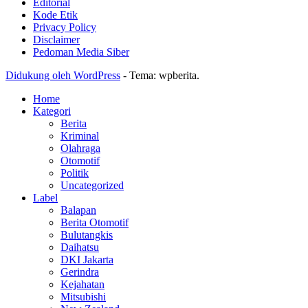
Editorial
Kode Etik
Privacy Policy
Disclaimer
Pedoman Media Siber
Didukung oleh WordPress
-
Tema: wpberita.
Home
Kategori
Berita
Kriminal
Olahraga
Otomotif
Politik
Uncategorized
Label
Balapan
Berita Otomotif
Bulutangkis
Daihatsu
DKI Jakarta
Gerindra
Kejahatan
Mitsubishi