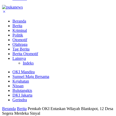
Beranda
Berita
Kriminal
Politik
Otomotif
Olahraga
Tag Berita
Berita Otomotif
Lainnya
Indeks
OKI Mandira
Sumsel Maju Bersama
Kejahatan
Nissan
Bulutangkis
DKI Jakarta
Gerindra
Beranda
Berita
Pemkab OKI Entaskan Wilayah Blankspot, 12 Desa
Segera Merdeka Sinyal