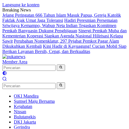
Langsung ke konten
Breaking News
Jelang Peringatan 666 Tahun Islam Masuk Papua, Gereja Katolik
Fakfak Ajak Umat Jaga Toleransi
Hadiri Peresmian Persemaian
Sriwijaya Kemampo, Wabup Neta Indian Tegaskan Komitmen
Pemkab Banyuasin Dukung Penghijauan
Sinergi Pemkab Muba dan
Kementerian Koperasi Siapkan Agenda Nasional Hilirisasi Kelapa
Sawit
Perubahan Nomenklatur, 297 Pejabat Pemkot Pagar Alam
Dikukuhkan Kembali
Kini Hadir di Kayuagung! Cucian Mobil Siap
Berikan Layanan Bersih, Cepat, dan Berkualitas
Member Area
OKI Mandira
Sumsel Maju Bersama
Kejahatan
Nissan
Bulutangkis
DKI Jakarta
Gerindra