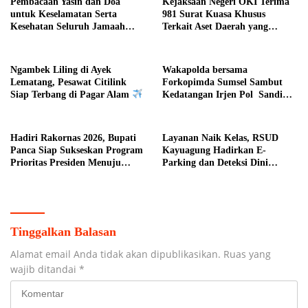
Pembacaan Yasin dan Doa
Kejaksaan Negeri OKI Terima
untuk Keselamatan Serta
981 Surat Kuasa Khusus
Kesehatan Seluruh Jamaah
Terkait Aset Daerah yang
Haji Asal Kota Pagar Alam
Bermasalah
Ngambek Liling di Ayek
Wakapolda bersama
Lematang, Pesawat Citilink
Forkopimda Sumsel Sambut
Siap Terbang di Pagar Alam
Kedatangan Irjen Pol Sandi
Nugroho di Bumi Sriwijaya
Hadiri Rakornas 2026, Bupati
Layanan Naik Kelas, RSUD
Panca Siap Sukseskan Program
Kayuagung Hadirkan E-
Prioritas Presiden Menuju
Parking dan Deteksi Dini
Indonesia Emas 2045 di Daerah
Kanker Serviks
Kab. OI
Tinggalkan Balasan
Alamat email Anda tidak akan dipublikasikan.
Ruas yang
wajib ditandai
*