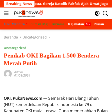
Langsung
m Masuk Papua, Gereja Katolik Fakfak Ajak Umat Jaga Toleransi
Breaking News
ke
konten
OKI Mandira
Sumsel Maju Bersama
Kejahatan
Nissan
Bu
Beranda
Uncategorized
Uncategorized
Pemkab OKI Bagikan 1.500 Bendera
Merah Putih
Admin
01/08/2024
OKI. PukaNews.com —
Semarak Hari Ulang Tahun
(HUT) kemerdekaan Republik Indonesia ke-79 di
Kabupaten OKI mulai terasa. Guna memeriahkan Bulan