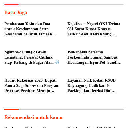
Baca Juga
Pembacaan Yasin dan Doa
Kejaksaan Negeri OKI Terima
untuk Keselamatan Serta
981 Surat Kuasa Khusus
Kesehatan Seluruh Jamaah
Terkait Aset Daerah yang
Haji Asal Kota Pagar Alam
Bermasalah
Ngambek Liling di Ayek
Wakapolda bersama
Lematang, Pesawat Citilink
Forkopimda Sumsel Sambut
Siap Terbang di Pagar Alam
Kedatangan Irjen Pol Sandi
Nugroho di Bumi Sriwijaya
Hadiri Rakornas 2026, Bupati
Layanan Naik Kelas, RSUD
Panca Siap Sukseskan Program
Kayuagung Hadirkan E-
Prioritas Presiden Menuju
Parking dan Deteksi Dini
Indonesia Emas 2045 di Daerah
Kanker Serviks
Kab. OI
Rekomendasi untuk kamu