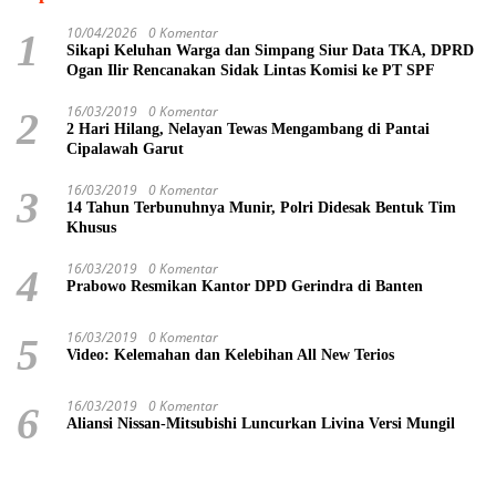
10/04/2026
0 Komentar
1
Sikapi Keluhan Warga dan Simpang Siur Data TKA, DPRD
Ogan Ilir Rencanakan Sidak Lintas Komisi ke PT SPF
16/03/2019
0 Komentar
2
2 Hari Hilang, Nelayan Tewas Mengambang di Pantai
Cipalawah Garut
16/03/2019
0 Komentar
3
14 Tahun Terbunuhnya Munir, Polri Didesak Bentuk Tim
Khusus
16/03/2019
0 Komentar
4
Prabowo Resmikan Kantor DPD Gerindra di Banten
16/03/2019
0 Komentar
5
Video: Kelemahan dan Kelebihan All New Terios
16/03/2019
0 Komentar
6
Aliansi Nissan-Mitsubishi Luncurkan Livina Versi Mungil