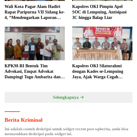
Wali Kota Pagar Alam Hadiri
Kapolres OKI Pimpin Apel
Rapat Paripurna VII Sidang ke-
SOC di Lempuing, Antisipasi
4, “Mendengarkan Laporan
3C hingga Balap Liar
Hasil Pembahasan Komisi-
komisi DPRD Kota Pagar
Alam”
KPKM-RI Bentuk Tim
Kapolres OKI Silaturahmi
Advokasi, Empat Advokat
dengan Kades se-Lempuing
Dampingi Togu Ambarita dan
Jaya, Ajak Warga Cegah
Mariduk Pasaribu
Karhutla
Selengkapnya
Berita Kriminal
Ini adalah contoh deskripsi untuk widget recent post wpberita, anda bisa
memasukkan deskripsi pada widget ini.