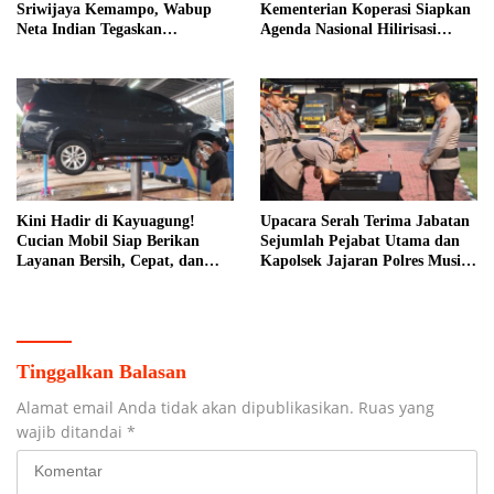
Sriwijaya Kemampo, Wabup
Kementerian Koperasi Siapkan
Neta Indian Tegaskan
Agenda Nasional Hilirisasi
Komitmen Pemkab Banyuasin
Kelapa Sawit
Dukung Penghijauan
Kini Hadir di Kayuagung!
Upacara Serah Terima Jabatan
Cucian Mobil Siap Berikan
Sejumlah Pejabat Utama dan
Layanan Bersih, Cepat, dan
Kapolsek Jajaran Polres Musi
Berkualitas
Banyuasin
Tinggalkan Balasan
Alamat email Anda tidak akan dipublikasikan.
Ruas yang
wajib ditandai
*