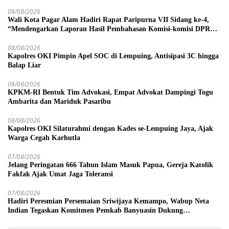
08/08/2026
Wali Kota Pagar Alam Hadiri Rapat Paripurna VII Sidang ke-4,
“Mendengarkan Laporan Hasil Pembahasan Komisi-komisi DPRD
Kota Pagar Alam”
08/08/2026
Kapolres OKI Pimpin Apel SOC di Lempuing, Antisipasi 3C hingga
Balap Liar
08/08/2026
KPKM-RI Bentuk Tim Advokasi, Empat Advokat Dampingi Togu
Ambarita dan Mariduk Pasaribu
08/08/2026
Kapolres OKI Silaturahmi dengan Kades se-Lempuing Jaya, Ajak
Warga Cegah Karhutla
07/08/2026
Jelang Peringatan 666 Tahun Islam Masuk Papua, Gereja Katolik
Fakfak Ajak Umat Jaga Toleransi
07/08/2026
Hadiri Peresmian Persemaian Sriwijaya Kemampo, Wabup Neta
Indian Tegaskan Komitmen Pemkab Banyuasin Dukung
Penghijauan