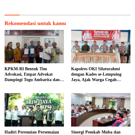
Banyuasin
Rekomendasi untuk kamu
KPKM-RI Bentuk Tim
Kapolres OKI Silaturahmi
Advokasi, Empat Advokat
dengan Kades se-Lempuing
Dampingi Togu Ambarita dan
Jaya, Ajak Warga Cegah
Mariduk Pasaribu
Karhutla
Hadiri Peresmian Persemaian
Sinergi Pemkab Muba dan