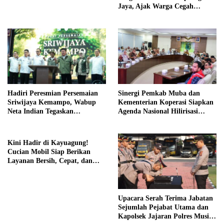
Jaya, Ajak Warga Cegah
Karhutla
Hadiri Peresmian Persemaian
Sinergi Pemkab Muba dan
Sriwijaya Kemampo, Wabup
Kementerian Koperasi Siapkan
Neta Indian Tegaskan
Agenda Nasional Hilirisasi
Komitmen Pemkab Banyuasin
Kelapa Sawit
Dukung Penghijauan
Kini Hadir di Kayuagung!
Cucian Mobil Siap Berikan
Layanan Bersih, Cepat, dan
Berkualitas
Upacara Serah Terima Jabatan
Sejumlah Pejabat Utama dan
Kapolsek Jajaran Polres Musi