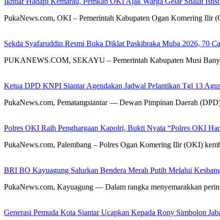
Ikhtiar Hadapi Kemarau, Pemkab OKI Ajak Warga Gelar Shalat Istis
PukaNews.com, OKI – Pemerintah Kabupaten Ogan Komering Ilir (O
Sekda Syafaruddin Resmi Buka Diklat Paskibraka Muba 2026, 70 C
PUKANEWS.COM, SEKAYU – Pemerintah Kabupaten Musi Banyuasin 
Ketua DPD KNPI Siantar Agendakan Jadwal Pelantikan Tgl 13 Agust
PukaNews.com, Pematangsiantar — Dewan Pimpinan Daerah (DPD) 
Polres OKI Raih Penghargaan Kapolri, Bukti Nyata “Polres OKI Ha
PukaNews.com, Palembang – Polres Ogan Komering Ilir (OKI) kembal
BRI BO Kayuagung Salurkan Bendera Merah Putih Melalui Kesbang
PukaNews.com, Kayuagung — Dalam rangka menyemarakkan pering
Generasi Pemuda Kota Siantar Ucapkan Kepada Rony Simbolon Jab