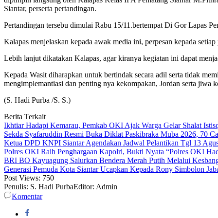
Siantar, perserta pertandingan.
Pertandingan tersebu dimulai Rabu 15/11.bertempat Di Gor Lapas Pe
Kalapas menjelaskan kepada awak media ini, perpesan kepada setiap 
Lebih lanjut dikatakan Kalapas, agar kiranya kegiatan ini dapat menj
Kepada Wasit diharapkan untuk bertindak secara adil serta tidak mem
mengimplemantiasi dan penting nya kekompakan, Jordan serta jiwa ko
(S. Hadi Purba /S. S.)
Berita Terkait
Ikhtiar Hadapi Kemarau, Pemkab OKI Ajak Warga Gelar Shalat Istis
Sekda Syafaruddin Resmi Buka Diklat Paskibraka Muba 2026, 70 C
Ketua DPD KNPI Siantar Agendakan Jadwal Pelantikan Tgl 13 Agust
Polres OKI Raih Penghargaan Kapolri, Bukti Nyata “Polres OKI Ha
BRI BO Kayuagung Salurkan Bendera Merah Putih Melalui Kesbang
Generasi Pemuda Kota Siantar Ucapkan Kepada Rony Simbolon Jab
Post Views:
750
Penulis: S. Hadi Purba
Editor: Admin
Komentar