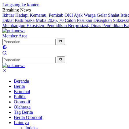
Langsung ke konten
Breaking News
Ikhtiar Hadapi Kemarau, Pemkab OKI Ajak Warga Gelar Shalat Istis
Diklat Paskibraka Muba 2026, 70 Calon Pasukan Disiapkan Sukses
Membangun Ekosistem Pendidikan Berprestasi, Dinas Pendidikan 
Member Area
Beranda
Berita
Kriminal
Politik
Otomotif
Olahraga
Tag Berita
Berita Otomotif
Lainnya
Indeks