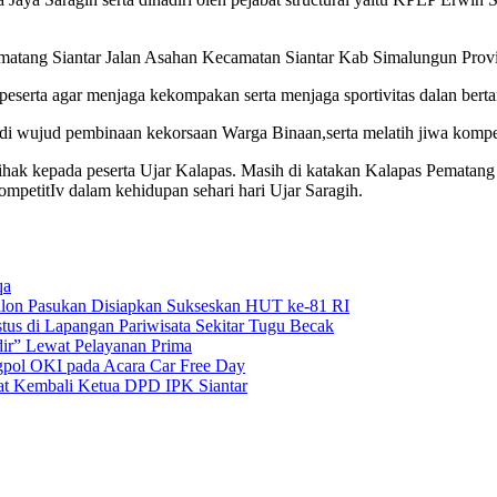
matang Siantar Jalan Asahan Kecamatan Siantar Kab Simalungun Provin
peserta agar menjaga kekompakan serta menjaga sportivitas dalan berta
adi wujud pembinaan kekorsaan Warga Binaan,serta melatih jiwa kompeti
ihak kepada peserta Ujar Kalapas. Masih di katakan Kalapas Pematang S
mpetitIv dalam kehidupan sehari hari Ujar Saragih.
qa
alon Pasukan Disiapkan Sukseskan HUT ke-81 RI
us di Lapangan Pariwisata Sekitar Tugu Becak
dir” Lewat Pelayanan Prima
pol OKI pada Acara Car Free Day
at Kembali Ketua DPD IPK Siantar