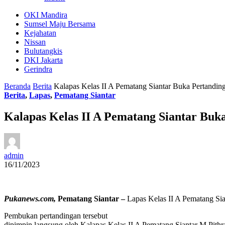
OKI Mandira
Sumsel Maju Bersama
Kejahatan
Nissan
Bulutangkis
DKI Jakarta
Gerindra
Beranda
Berita
Kalapas Kelas II A Pematang Siantar Buka Pertandin
Berita
,
Lapas
,
Pematang Siantar
Kalapas Kelas II A Pematang Siantar Buk
admin
16/11/2023
Pukanews.com,
Pematang Siantar –
Lapas Kelas II A Pematang Si
Pembukan pertandingan tersebut
dipimpin langsung oleh Kalapas Kelas II A Pematang Siantar M.Pithr