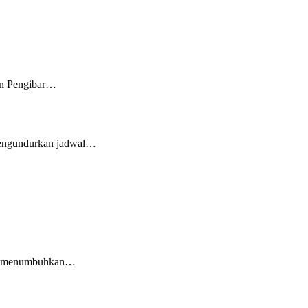
an Pengibar…
mengundurkan jadwal…
ta menumbuhkan…