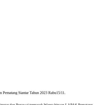
an Pematang Siantar Tahun 2023 Rabu15/11.
win Siregar dan Pegawai termasuk Warga binaan LAPAS Pematang