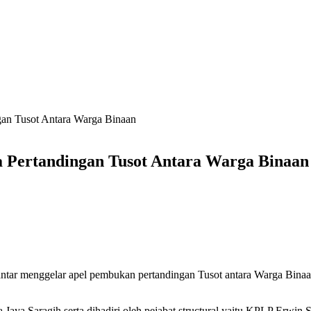
gan Tusot Antara Warga Binaan
a Pertandingan Tusot Antara Warga Binaan
antar menggelar apel pembukan pertandingan Tusot antara Warga Bina
a Jaya Saragih serta dihadiri oleh pejabat structural yaitu KPLP Er