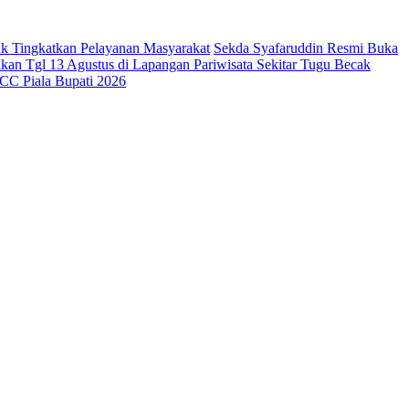
k Tingkatkan Pelayanan Masyarakat
Sekda Syafaruddin Resmi Buka
an Tgl 13 Agustus di Lapangan Pariwisata Sekitar Tugu Becak
CC Piala Bupati 2026