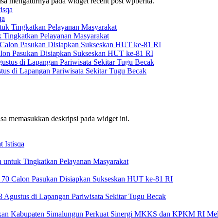
bisa mengaturnya pada widget recent post wpberita.
qa
k Tingkatkan Pelayanan Masyarakat
alon Pasukan Disiapkan Sukseskan HUT ke-81 RI
us di Lapangan Pariwisata Sekitar Tugu Becak
bisa memasukkan deskripsi pada widget ini.
 Istisqa
 untuk Tingkatkan Pelayanan Masyarakat
, 70 Calon Pasukan Disiapkan Sukseskan HUT ke-81 RI
 Agustus di Lapangan Pariwisata Sekitar Tugu Becak
ikan Kabupaten Simalungun Perkuat Sinergi MKKS dan KPKM RI Mela