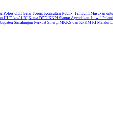
qa
Polres OKI Gelar Forum Konsultasi Publik, Tampung Masukan untu
kan HUT ke-81 RI
Ketua DPD KNPI Siantar Agendakan Jadwal Pelantik
Kabupaten Simalungun Perkuat Sinergi MKKS dan KPKM RI Melalui L