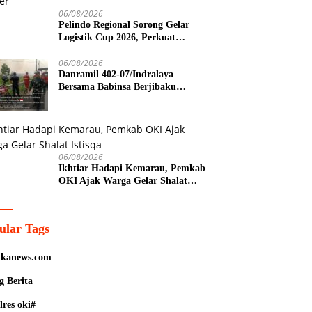
06/08/2026
Pelindo Regional Sorong Gelar
Logistik Cup 2026, Perkuat
Sinergi Antarinstansi Lewat Mini
Soccer
06/08/2026
Danramil 402-07/Indralaya
Bersama Babinsa Berjibaku
Padamkan Karhutla di Desa
Pulau Semambu
06/08/2026
Ikhtiar Hadapi Kemarau, Pemkab
OKI Ajak Warga Gelar Shalat
Istisqa
ular Tags
kanews.com
g Berita
lres oki#