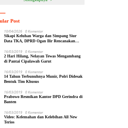
ular Post
10/04/2026
0 Komentar
Sikapi Keluhan Warga dan Simpang Siur
Data TKA, DPRD Ogan Ilir Rencanakan
Sidak Lintas Komisi ke PT SPF
16/03/2019
0 Komentar
2 Hari Hilang, Nelayan Tewas Mengambang
di Pantai Cipalawah Garut
16/03/2019
0 Komentar
14 Tahun Terbunuhnya Munir, Polri Didesak
Bentuk Tim Khusus
16/03/2019
0 Komentar
Prabowo Resmikan Kantor DPD Gerindra di
Banten
16/03/2019
0 Komentar
Video: Kelemahan dan Kelebihan All New
Terios