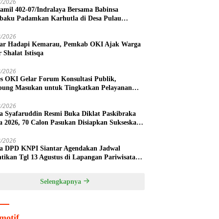
8/2026
amil 402-07/Indralaya Bersama Babinsa
ibaku Padamkan Karhutla di Desa Pulau
ambu
8/2026
iar Hadapi Kemarau, Pemkab OKI Ajak Warga
 Shalat Istisqa
8/2026
es OKI Gelar Forum Konsultasi Publik,
ung Masukan untuk Tingkatkan Pelayanan
arakat
8/2026
a Syafaruddin Resmi Buka Diklat Paskibraka
 2026, 70 Calon Pasukan Disiapkan Sukseskan
ke-81 RI
8/2026
a DPD KNPI Siantar Agendakan Jadwal
ntikan Tgl 13 Agustus di Lapangan Pariwisata
tar Tugu Becak
Selengkapnya
motif