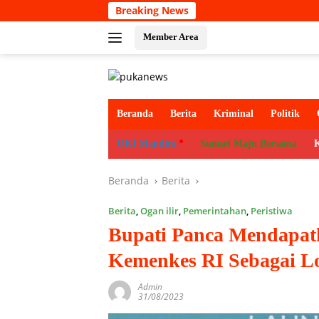
Langsung
Breaking News
Pelind
ke
konten
Member Area
Beranda
Berita
Kriminal
Politik
OKI Mandira
Sumsel Maju Bersama
Beranda
Berita
Berita
,
Ogan ilir
,
Pemerintahan
,
Peristiwa
Bupati Panca Mendapat
Kemenkes RI Sebagai L
Admin
31/08/2023