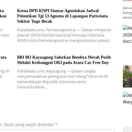
Ini a
ka
Ketua DPD KNPI Siantar Agendakan Jadwal
kateg
skan
Pelantikan Tgl 13 Agustus di Lapangan Pariwisata
mema
Sekitar Tugu Becak
en
PukaNews.com, Pematangsiantar — Dewan Pimpinan
n dan
Daerah (DPD) Komite Nasional Pemuda Indonesia
(KNPI) Kota Pematangsiantar mengundurkan jadwal…
yata
BRI BO Kayuagung Salurkan Bendera Merah Putih
Melalui Kesbangpol OKI pada Acara Car Free Day
g Ilir
PukaNews.com, Kayuagung — Dalam rangka
l.
menyemarakkan peringatan Hari Ulang Tahun ke-81
Kemerdekaan Republik Indonesia serta
menumbuhkan…
n.
Ruas yang wajib ditandai
*