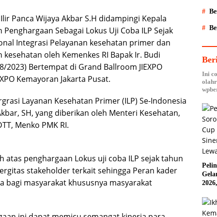
Be
Ilir Panca Wijaya Akbar S.H didampingi Kepala
Be
 Penghargaan Sebagai Lokus Uji Coba ILP Sejak
nal Integrasi Pelayanan kesehatan primer dan
esehatan oleh Kemenkes RI Bapak Ir. Budi
Ber
08/2023) Bertempat di Grand Ballroom JIEXPO
Ini c
EXPO Kemayoran Jakarta Pusat.
olahr
wpber
rgrasi Layanan Kesehatan Primer (ILP) Se-Indonesia
Akbar, SH, yang diberikan oleh Menteri Kesehatan,
DTT, Menko PMK RI.
 atas penghargaan Lokus uji coba ILP sejak tahun
Peli
inergitas stakeholder terkait sehingga Peran kader
Gela
ya bagi masyarakat khususnya masyarakat
2026
Anta
Mini
aan ini dapat memicu semangat kinerja para