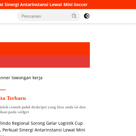
rinstansi Lewat Mini Soccer
Danramil 402-07/Indralaya 
ita Terbaru
dalah contoh judul deskripsi yang bisa anda isi dan
ikan pada widget