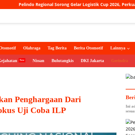
o Regional Sorong Gelar Logistik Cup 2026, Perkuat Sinergi Anta
Otomotif
Olahraga
Tag Berita
Berita Otomotif
Lainnya
Kejahatan
Nissan
Bulutangkis
DKI Jakarta
Gerindra
Ber
kan Penghargaan Dari
Ini a
okus Uji Coba ILP
sesua