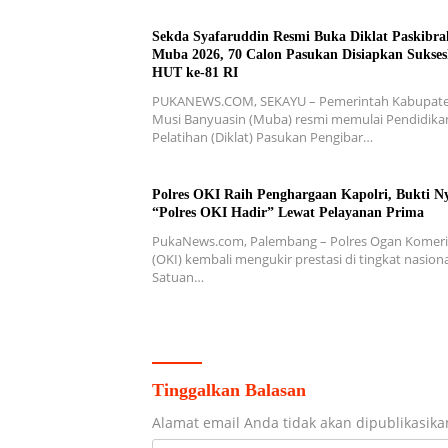
Sekda Syafaruddin Resmi Buka Diklat Paskibra
Muba 2026, 70 Calon Pasukan Disiapkan Sukse
HUT ke-81 RI
PUKANEWS.COM, SEKAYU – Pemerintah Kabupat
Musi Banyuasin (Muba) resmi memulai Pendidika
Pelatihan (Diklat) Pasukan Pengibar…
Polres OKI Raih Penghargaan Kapolri, Bukti N
“Polres OKI Hadir” Lewat Pelayanan Prima
PukaNews.com, Palembang – Polres Ogan Komerin
(OKI) kembali mengukir prestasi di tingkat nasiona
Satuan…
Tinggalkan Balasan
Alamat email Anda tidak akan dipublikasika