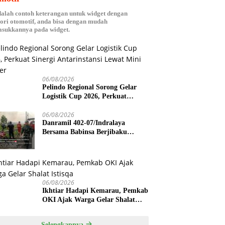
dalah contoh keterangan untuk widget dengan
ori otomotif, anda bisa dengan mudah
sukkannya pada widget.
06/08/2026
Pelindo Regional Sorong Gelar
Logistik Cup 2026, Perkuat
Sinergi Antarinstansi Lewat Mini
Soccer
06/08/2026
Danramil 402-07/Indralaya
Bersama Babinsa Berjibaku
Padamkan Karhutla di Desa
Pulau Semambu
06/08/2026
Ikhtiar Hadapi Kemarau, Pemkab
OKI Ajak Warga Gelar Shalat
Istisqa
Selengkapnya