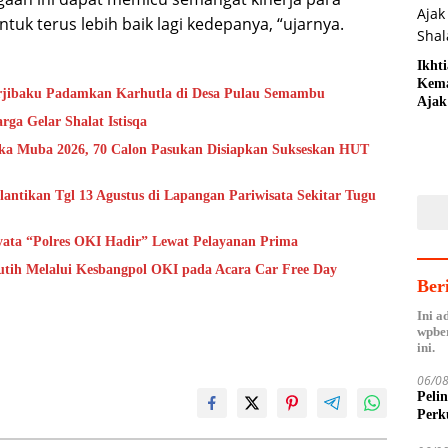
tuk terus lebih baik lagi kedepanya, “ujarnya.
Ikht
Kem
erjibaku Padamkan Karhutla di Desa Pulau Semambu
Ajak
Shala
a Gelar Shalat Istisqa
aka Muba 2026, 70 Calon Pasukan Disiapkan Sukseskan HUT
ntikan Tgl 13 Agustus di Lapangan Pariwisata Sekitar Tugu
yata “Polres OKI Hadir” Lewat Pelayanan Prima
tih Melalui Kesbangpol OKI pada Acara Car Free Day
Ber
Ini a
wpber
ini.
06/0
Peli
Perk