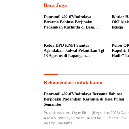
Baca Juga
Danramil 402-07/Indralaya
Ikhtiar 
Bersama Babinsa Berjibaku
OKI Ajak
Padamkan Karhutla di Desa
Istisqa
Pulau Semambu
Ketua DPD KNPI Siantar
Polres O
Agendakan Jadwal Pelantikan Tgl
Kapolri, 
13 Agustus di Lapangan
Hadir” L
Pariwisata Sekitar Tugu Becak
Rekomendasi untuk kamu
Danramil 402-07/Indralaya Bersama Babinsa
Berjibaku Padamkan Karhutla di Desa Pulau
Semambu
PukaNews.com, Ogan Ilir — (6 Agustus 2026) Danr
402-07/Indralaya Kodim 0402/OKI-OI, *Lettu Kav
Adam*, bersama…