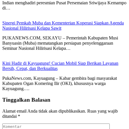
Indian menghadiri peresmian Pusat Persemaian Sriwijaya Kemampo
di…
Sinergi Pemkab Muba dan Kementerian Koperasi Siapkan Agenda
Nasional Hilirisasi Kelapa Sawit
PUKANEWS.COM, SEKAYU – Pemerintah Kabupaten Musi
Banyuasin (Muba) mematangkan persiapan penyelenggaraan
Seminar Nasional Hilirisasi Kelapa…
Kini Hadir di Kayuagung! Cucian Mobil Siap Berikan Layanan
Bersih, Cepat, dan Berkualitas
PukaNews.com, Kayuagung – Kabar gembira bagi masyarakat
Kabupaten Ogan Komering Ilir (OKI), khususnya warga
Kayuagung….
Tinggalkan Balasan
Alamat email Anda tidak akan dipublikasikan.
Ruas yang wajib
ditandai
*