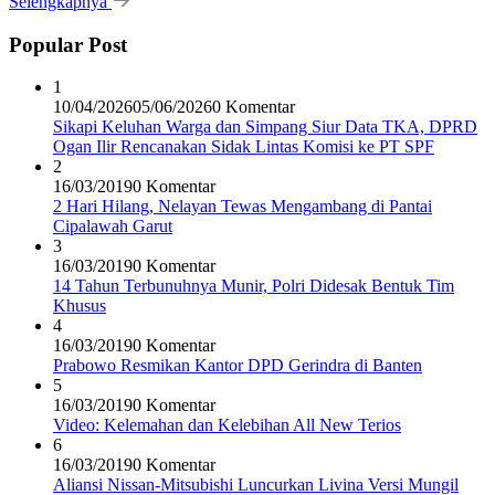
Selengkapnya
Popular Post
1
10/04/2026
05/06/2026
0 Komentar
Sikapi Keluhan Warga dan Simpang Siur Data TKA, DPRD
Ogan Ilir Rencanakan Sidak Lintas Komisi ke PT SPF
2
16/03/2019
0 Komentar
2 Hari Hilang, Nelayan Tewas Mengambang di Pantai
Cipalawah Garut
3
16/03/2019
0 Komentar
14 Tahun Terbunuhnya Munir, Polri Didesak Bentuk Tim
Khusus
4
16/03/2019
0 Komentar
Prabowo Resmikan Kantor DPD Gerindra di Banten
5
16/03/2019
0 Komentar
Video: Kelemahan dan Kelebihan All New Terios
6
16/03/2019
0 Komentar
Aliansi Nissan-Mitsubishi Luncurkan Livina Versi Mungil