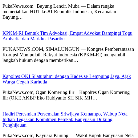
PukaNews.com | Bayung Lencir, Muba — Dalam rangka
memeriahkan HUT ke-81 Republik Indonesia, Kecamatan
Bayung…
KPKM-RI Bentuk Tim Advokasi, Empat Advokat Dampingi Togu
Ambarita dan Mariduk Pasaribu
PUKANEWS.COM, SIMALUNGUN — Kongres Pemberantasan
Korupsi Manipulatif Rakyat Indonesia (KPKM-RI) mengambil
langkah hukum dengan memberikan…
Kapolres OKI Silaturahmi dengan Kades se-Lempuing Jaya, Ajak
Warga Cegah Karhutla
PukaNews.com, Ogan Komering Ilir – Kapolres Ogan Komering
Ilir (OKI) AKBP Eko Rubiyanto SH SIK MH…
Hadiri Peresmian Persemaian Sriwijaya Kemampo, Wabup Neta
Indian Tegaskan Komitmen Pemkab Banyuasin Dukung
Penghijauan
PukaNews.com, Kayuara Kuning — Wakil Bupati Banyuasin Neta