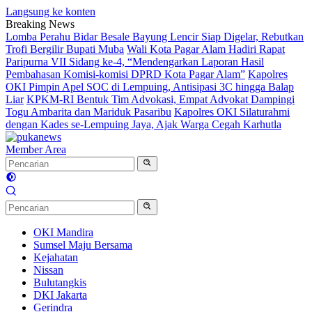
Langsung ke konten
Breaking News
Lomba Perahu Bidar Besale Bayung Lencir Siap Digelar, Rebutkan
Trofi Bergilir Bupati Muba
Wali Kota Pagar Alam Hadiri Rapat
Paripurna VII Sidang ke-4, “Mendengarkan Laporan Hasil
Pembahasan Komisi-komisi DPRD Kota Pagar Alam”
Kapolres
OKI Pimpin Apel SOC di Lempuing, Antisipasi 3C hingga Balap
Liar
KPKM-RI Bentuk Tim Advokasi, Empat Advokat Dampingi
Togu Ambarita dan Mariduk Pasaribu
Kapolres OKI Silaturahmi
dengan Kades se-Lempuing Jaya, Ajak Warga Cegah Karhutla
Member Area
OKI Mandira
Sumsel Maju Bersama
Kejahatan
Nissan
Bulutangkis
DKI Jakarta
Gerindra