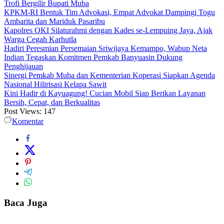
Trofi Bergilir Bupati Muba
KPKM-RI Bentuk Tim Advokasi, Empat Advokat Dampingi Togu
Ambarita dan Mariduk Pasaribu
Kapolres OKI Silaturahmi dengan Kades se-Lempuing Jaya, Ajak
Warga Cegah Karhutla
Hadiri Peresmian Persemaian Sriwijaya Kemampo, Wabup Neta
Indian Tegaskan Komitmen Pemkab Banyuasin Dukung
Penghijauan
Sinergi Pemkab Muba dan Kementerian Koperasi Siapkan Agenda
Nasional Hilirisasi Kelapa Sawit
Kini Hadir di Kayuagung! Cucian Mobil Siap Berikan Layanan
Bersih, Cepat, dan Berkualitas
Post Views:
147
Komentar
Baca Juga