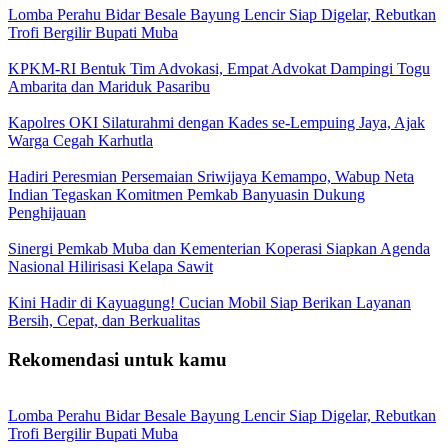
Lomba Perahu Bidar Besale Bayung Lencir Siap Digelar, Rebutkan
Trofi Bergilir Bupati Muba
KPKM-RI Bentuk Tim Advokasi, Empat Advokat Dampingi Togu
Ambarita dan Mariduk Pasaribu
Kapolres OKI Silaturahmi dengan Kades se-Lempuing Jaya, Ajak
Warga Cegah Karhutla
Hadiri Peresmian Persemaian Sriwijaya Kemampo, Wabup Neta
Indian Tegaskan Komitmen Pemkab Banyuasin Dukung
Penghijauan
Sinergi Pemkab Muba dan Kementerian Koperasi Siapkan Agenda
Nasional Hilirisasi Kelapa Sawit
Kini Hadir di Kayuagung! Cucian Mobil Siap Berikan Layanan
Bersih, Cepat, dan Berkualitas
Rekomendasi untuk kamu
Lomba Perahu Bidar Besale Bayung Lencir Siap Digelar, Rebutkan
Trofi Bergilir Bupati Muba