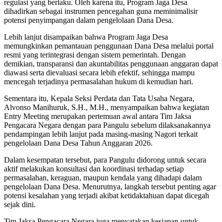
regulasi yang berlaku. Oleh karena itu, Program Jaga Desa
dihadirkan sebagai instrumen pencegahan guna meminimalisir
potensi penyimpangan dalam pengelolaan Dana Desa.
Lebih lanjut disampaikan bahwa Program Jaga Desa
memungkinkan pemantauan penggunaan Dana Desa melalui portal
resmi yang terintegrasi dengan sistem pemerintah. Dengan
demikian, transparansi dan akuntabilitas penggunaan anggaran dapat
diawasi serta dievaluasi secara lebih efektif, sehingga mampu
mencegah terjadinya permasalahan hukum di kemudian hari.
Sementara itu, Kepala Seksi Perdata dan Tata Usaha Negara,
Alvonso Manihuruk, S.H., M.H., menyampaikan bahwa kegiatan
Entry Meeting merupakan pertemuan awal antara Tim Jaksa
Pengacara Negara dengan para Pangulu sebelum dilaksanakannya
pendampingan lebih lanjut pada masing-masing Nagori terkait
pengelolaan Dana Desa Tahun Anggaran 2026.
Dalam kesempatan tersebut, para Pangulu didorong untuk secara
aktif melakukan konsultasi dan koordinasi terhadap setiap
permasalahan, keraguan, maupun kendala yang dihadapi dalam
pengelolaan Dana Desa. Menurutnya, langkah tersebut penting agar
potensi kesalahan yang terjadi akibat ketidaktahuan dapat dicegah
sejak dini.
Tim Jaksa Pengacara Negara juga menyatakan kesiapan untuk