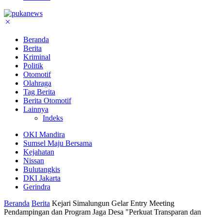
Beranda
Berita
Kriminal
Politik
Otomotif
Olahraga
Tag Berita
Berita Otomotif
Lainnya
Indeks
OKI Mandira
Sumsel Maju Bersama
Kejahatan
Nissan
Bulutangkis
DKI Jakarta
Gerindra
Beranda
Berita
Kejari Simalungun Gelar Entry Meeting
Pendampingan dan Program Jaga Desa "Perkuat Transparan dan