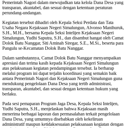
Pemerintah Nagori dalam mewujudkan tata kelola Dana Desa yang
transparan, akuntabel, dan sesuai dengan ketentuan peraturan
perundang-undangan.
Kegiatan tersebut dihadiri oleh Kepala Seksi Perdata dan Tata
Usaha Negara Kejaksaan Negeri Simalungun, Alvonso Manihuruk,
S.H., M.H., bersama Kepala Seksi Intelijen Kejaksaan Negeri
Simalungun, Yudhi Saputra, S.H., dan disambut hangat oleh Camat
Dolok Batu Nanggar, Siti Aminah Siregar, S.E., M.Si., beserta para
Pangulu se-Kecamatan Dolok Batu Nanggar.
Dalam sambutannya, Camat Dolok Batu Nanggar menyampaikan
apresiasi dan terima kasih kepada Kejaksaan Negeri Simalungun
atas pelaksanaan kegiatan pendampingan tersebut. Ia berharap
melalui program ini dapat terjalin koordinasi yang semakin baik
antara Pemerintah Nagori dan Kejaksaan Negeri Simalungun guna
mendukung pengelolaan Dana Desa yang tertib administrasi,
transparan, akuntabel, dan sesuai dengan ketentuan hukum yang
berlaku.
Pada sesi pemaparan Program Jaga Desa, Kepala Seksi Intelijen,
Yudhi Saputra, S.H., menjelaskan bahwa Kejaksaan masih
menerima berbagai laporan dan permasalahan terkait pengelolaan
Dana Desa, yang umumnya disebabkan oleh kekeliruan
administratif maupun ketidaksesuaian pelaksanaan kegiatan dengan