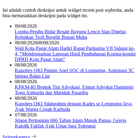
Ini adalah contoh deskripsi untuk widget recent post wpberita, anda
bisa memasukkan deskripsi pada widget ini.
09/08/2026
Lomba Perahu Bidar Besale Bayung Lencir Siap Digelar,
Rebutkan Trofi Bergilir Bupati Muba
08/08/2026
08/08/2026
Wali Kota Pagar Alam Hadiri Rapat Paripurna VII Sidang ke-
4, “Mendengarkan Laporan Hasil Pembahasan Komisi-komisi
DPRD Kota Pagar Alam”
08/08/2026
Kapolres OKI Pimpin Apel SOC di Lempuing, Antisipasi 3C
hingga Balap Liar
08/08/2026
KPKM-RI Bentuk Tim Advokasi, Empat Advokat Dampingi
Togu Ambarita dan Mariduk Pasaribu
08/08/2026
Kapolres OKI Silaturahmi dengan Kades se-Lempuing Jaya,
Ajak Warga Cegah Karhutla
07/08/2026
Jelang Peringatan 666 Tahun Islam Masuk Papua, Gereja
Katolik Fakfak Ajak Umat Jaga Toleransi
Selengkapnya