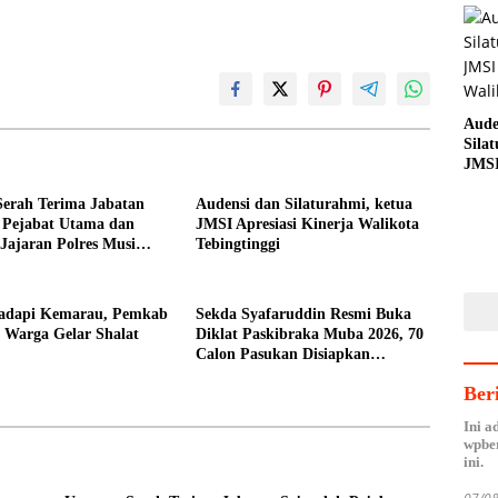
Aude
Sila
JMSI
Wali
Serah Terima Jabatan
Audensi dan Silaturahmi, ketua
 Pejabat Utama dan
JMSI Apresiasi Kinerja Walikota
Jajaran Polres Musi
Tebingtinggi
n
Hadapi Kemarau, Pemkab
Sekda Syafaruddin Resmi Buka
 Warga Gelar Shalat
Diklat Paskibraka Muba 2026, 70
Calon Pasukan Disiapkan
Sukseskan HUT ke-81 RI
Ber
Ini a
wpber
ini.