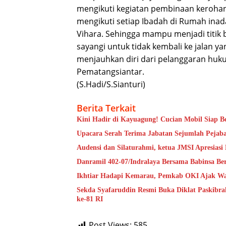
mengikuti kegiatan pembinaan kerohan
mengikuti setiap Ibadah di Rumah inada
Vihara. Sehingga mampu menjadi titik 
sayangi untuk tidak kembali ke jalan 
menjauhkan diri dari pelanggaran hukum
Pematangsiantar.
(S.Hadi/S.Sianturi)
Berita Terkait
Kini Hadir di Kayuagung! Cucian Mobil Siap Be
Upacara Serah Terima Jabatan Sejumlah Pejaba
Audensi dan Silaturahmi, ketua JMSI Apresiasi 
Danramil 402-07/Indralaya Bersama Babinsa B
Ikhtiar Hadapi Kemarau, Pemkab OKI Ajak Warg
Sekda Syafaruddin Resmi Buka Diklat Paskibr
ke-81 RI
Post Views:
585