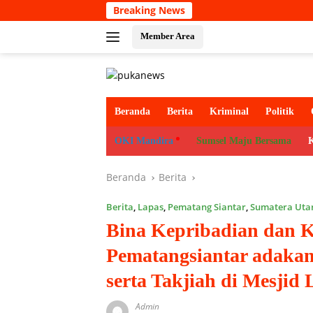
Langsung
Breaking News
ke
konten
Member Area
Beranda
Berita
Kriminal
Politik
OKI Mandira
Sumsel Maju Bersama
Beranda
Berita
Berita
,
Lapas
,
Pematang Siantar
,
Sumatera Uta
Bina Kepribadian dan 
Pematangsiantar adakan
serta Takjiah di Mesjid
Admin