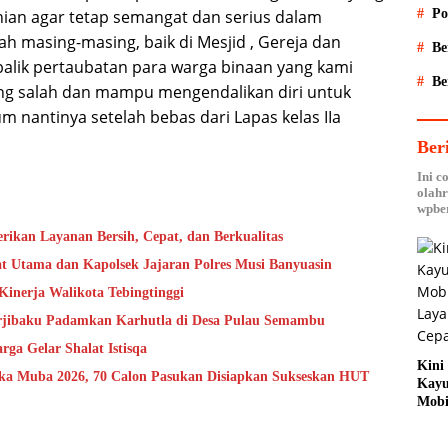
Po
ian agar tetap semangat dan serius dalam
h masing-masing, baik di Mesjid , Gereja dan
Be
balik pertaubatan para warga binaan yang kami
Be
yang salah dan mampu mengendalikan diri untuk
 nantinya setelah bebas dari Lapas kelas IIa
Ber
Ini c
olahr
wpber
rikan Layanan Bersih, Cepat, dan Berkualitas
t Utama dan Kapolsek Jajaran Polres Musi Banyuasin
Kinerja Walikota Tebingtinggi
erjibaku Padamkan Karhutla di Desa Pulau Semambu
a Gelar Shalat Istisqa
Kini
aka Muba 2026, 70 Calon Pasukan Disiapkan Sukseskan HUT
Kayu
Mobi
Laya
dan 