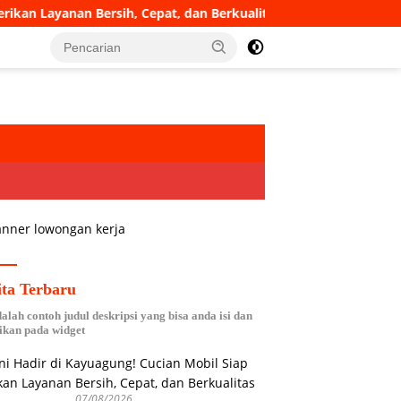
n Bersih, Cepat, dan Berkualitas
Upacara Serah Terima J
ita Terbaru
dalah contoh judul deskripsi yang bisa anda isi dan
ikan pada widget
07/08/2026