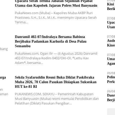
07/0
Upacara Serah Terima Jabatan Sejumlah Pejabat
Kini
Utama dan Kapolsek Jajaran Polres Musi Banyuasin
Beri
PukaNews.com (Muba) – Kapolres Muba AKBP Ruri
Prastowo, S.H., S.I.K., M.I.K., memimpin Upacara Serah
07/0
Terima…
Upac
Utam
07/0
Danramil 402-07/Indralaya Bersama Babinsa
Aude
Berjibaku Padamkan Karhutla di Desa Pulau
Kine
Semambu
abang
PukaNews.com, Ogan Ilir — (6 Agustus 2026) Danramil
07/0
402-07/Indralaya Kodim 0402/OKI-OI, *Lettu Kav
Umat
Adam*, bersama…
Agam
500 
06/0
Peli
arga
Sekda Syafaruddin Resmi Buka Diklat Paskibraka
Perk
Muba 2026, 70 Calon Pasukan Disiapkan Sukseskan
HUT ke-81 RI
an
06/0
alaman
PUKANEWS.COM, SEKAYU – Pemerintah Kabupaten
Danr
Musi Banyuasin (Muba) resmi memulai Pendidikan dan
Berj
Pelatihan (Diklat) Pasukan Pengibar…
Sem