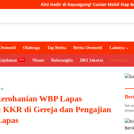
Kini Hadir di Kayuagung! Cucian Mobil Siap Berikan Layana
Otomotif
Olahraga
Tag Berita
Berita Otomotif
Lainnya
Kejahatan
Nissan
Bulutangkis
DKI Jakarta
Gerindra
ra
Ber
Kerohanian WBP Lapas
Ini a
 KKR di Gereja dan Pengajian
sesua
 Lapas