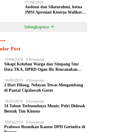
07/08/2026
Audensi dan Silaturahmi, ketua
JMSI Apresiasi Kinerja Walikota
Tebingtinggi
Selengkapnya
ular Post
10/04/2026
0 Komentar
Sikapi Keluhan Warga dan Simpang Siur
Data TKA, DPRD Ogan Ilir Rencanakan
Sidak Lintas Komisi ke PT SPF
16/03/2019
0 Komentar
2 Hari Hilang, Nelayan Tewas Mengambang
di Pantai Cipalawah Garut
16/03/2019
0 Komentar
14 Tahun Terbunuhnya Munir, Polri Didesak
Bentuk Tim Khusus
16/03/2019
0 Komentar
Prabowo Resmikan Kantor DPD Gerindra di