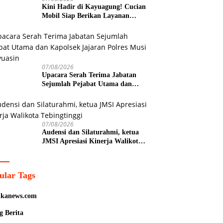
Kini Hadir di Kayuagung! Cucian
Mobil Siap Berikan Layanan
Bersih, Cepat, dan Berkualitas
07/08/2026
Upacara Serah Terima Jabatan
Sejumlah Pejabat Utama dan
Kapolsek Jajaran Polres Musi
Banyuasin
07/08/2026
Audensi dan Silaturahmi, ketua
JMSI Apresiasi Kinerja Walikota
Tebingtinggi
ular Tags
kanews.com
g Berita