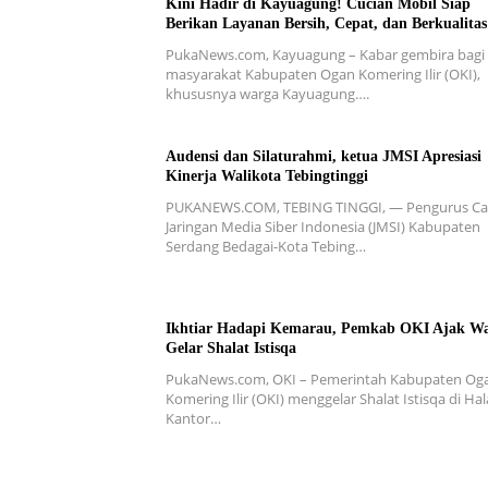
Kini Hadir di Kayuagung! Cucian Mobil Siap
Berikan Layanan Bersih, Cepat, dan Berkualitas
PukaNews.com, Kayuagung – Kabar gembira bagi
masyarakat Kabupaten Ogan Komering Ilir (OKI),
khususnya warga Kayuagung….
Audensi dan Silaturahmi, ketua JMSI Apresiasi
Kinerja Walikota Tebingtinggi
PUKANEWS.COM, TEBING TINGGI, — Pengurus C
Jaringan Media Siber Indonesia (JMSI) Kabupaten
Serdang Bedagai-Kota Tebing…
Ikhtiar Hadapi Kemarau, Pemkab OKI Ajak W
Gelar Shalat Istisqa
PukaNews.com, OKI – Pemerintah Kabupaten Og
Komering Ilir (OKI) menggelar Shalat Istisqa di H
Kantor…