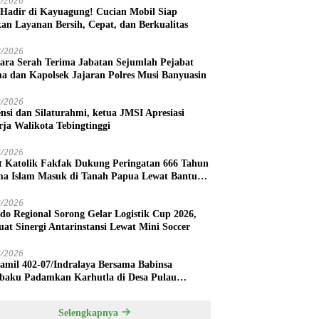
8/2026
 Hadir di Kayuagung! Cucian Mobil Siap
kan Layanan Bersih, Cepat, dan Berkualitas
8/2026
ara Serah Terima Jabatan Sejumlah Pejabat
a dan Kapolsek Jajaran Polres Musi Banyuasin
8/2026
nsi dan Silaturahmi, ketua JMSI Apresiasi
rja Walikota Tebingtinggi
8/2026
 Katolik Fakfak Dukung Peringatan 666 Tahun
a Islam Masuk di Tanah Papua Lewat Bantuan
Karton Air Mineral
8/2026
ndo Regional Sorong Gelar Logistik Cup 2026,
uat Sinergi Antarinstansi Lewat Mini Soccer
8/2026
amil 402-07/Indralaya Bersama Babinsa
ibaku Padamkan Karhutla di Desa Pulau
ambu
Selengkapnya