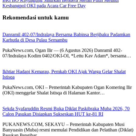
BRI BO Kayuagung Salurkan Bendera Merah Putih Melalui
Kesbangpol OKI pada Acara Car Free Day
Rekomendasi untuk kamu
Danramil 402-07/Indralaya Bersama Babinsa Berjibaku Padamkan
Karhutla di Desa Pulau Semambu
PukaNews.com, Ogan Ilir — (6 Agustus 2026) Danramil 402-
07/Indralaya Kodim 0402/OKI-OI, *Lettu Kav Adam*, bersama…
Ikhtiar Hadapi Kemarau, Pemkab OKI Ajak Warga Gelar Shalat
Istisqa
PukaNews.com, OKI – Pemerintah Kabupaten Ogan Komering Ilir
(OKI) menggelar Shalat Istisqa di Halaman Kantor…
Sekda Syafaruddin Resmi Buka Diklat Paskibraka Muba 2026, 70
Calon Pasukan Disiapkan Sukseskan HUT ke-81 RI
PUKANEWS.COM, SEKAYU – Pemerintah Kabupaten Musi
Banyuasin (Muba) resmi memulai Pendidikan dan Pelatihan (Diklat)
Pasukan Pengibar…