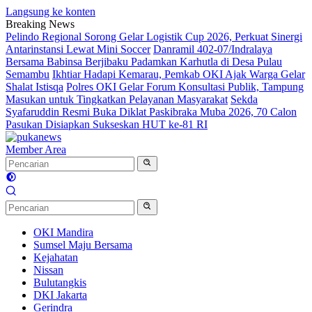
Langsung ke konten
Breaking News
Pelindo Regional Sorong Gelar Logistik Cup 2026, Perkuat Sinergi
Antarinstansi Lewat Mini Soccer
Danramil 402-07/Indralaya
Bersama Babinsa Berjibaku Padamkan Karhutla di Desa Pulau
Semambu
Ikhtiar Hadapi Kemarau, Pemkab OKI Ajak Warga Gelar
Shalat Istisqa
Polres OKI Gelar Forum Konsultasi Publik, Tampung
Masukan untuk Tingkatkan Pelayanan Masyarakat
Sekda
Syafaruddin Resmi Buka Diklat Paskibraka Muba 2026, 70 Calon
Pasukan Disiapkan Sukseskan HUT ke-81 RI
Member Area
OKI Mandira
Sumsel Maju Bersama
Kejahatan
Nissan
Bulutangkis
DKI Jakarta
Gerindra