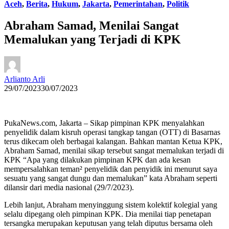
Aceh
,
Berita
,
Hukum
,
Jakarta
,
Pemerintahan
,
Politik
Abraham Samad, Menilai Sangat
Memalukan yang Terjadi di KPK
Arlianto Arli
29/07/2023
30/07/2023
PukaNews.com, Jakarta – Sikap pimpinan KPK menyalahkan
penyelidik dalam kisruh operasi tangkap tangan (OTT) di Basarnas
terus dikecam oleh berbagai kalangan. Bahkan mantan Ketua KPK,
Abraham Samad, menilai sikap tersebut sangat memalukan terjadi di
KPK “Apa yang dilakukan pimpinan KPK dan ada kesan
mempersalahkan teman² penyelidik dan penyidik ini menurut saya
sesuatu yang sangat dungu dan memalukan” kata Abraham seperti
dilansir dari media nasional (29/7/2023).
Lebih lanjut, Abraham menyinggung sistem kolektif kolegial yang
selalu dipegang oleh pimpinan KPK. Dia menilai tiap penetapan
tersangka merupakan keputusan yang telah diputus bersama oleh