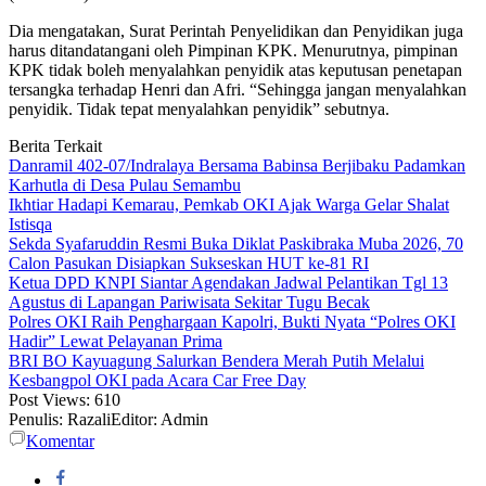
Dia mengatakan, Surat Perintah Penyelidikan dan Penyidikan juga
harus ditandatangani oleh Pimpinan KPK. Menurutnya, pimpinan
KPK tidak boleh menyalahkan penyidik atas keputusan penetapan
tersangka terhadap Henri dan Afri. “Sehingga jangan menyalahkan
penyidik. Tidak tepat menyalahkan penyidik” sebutnya.
Berita Terkait
Danramil 402-07/Indralaya Bersama Babinsa Berjibaku Padamkan
Karhutla di Desa Pulau Semambu
Ikhtiar Hadapi Kemarau, Pemkab OKI Ajak Warga Gelar Shalat
Istisqa
Sekda Syafaruddin Resmi Buka Diklat Paskibraka Muba 2026, 70
Calon Pasukan Disiapkan Sukseskan HUT ke-81 RI
Ketua DPD KNPI Siantar Agendakan Jadwal Pelantikan Tgl 13
Agustus di Lapangan Pariwisata Sekitar Tugu Becak
Polres OKI Raih Penghargaan Kapolri, Bukti Nyata “Polres OKI
Hadir” Lewat Pelayanan Prima
BRI BO Kayuagung Salurkan Bendera Merah Putih Melalui
Kesbangpol OKI pada Acara Car Free Day
Post Views:
610
Penulis: Razali
Editor: Admin
Komentar