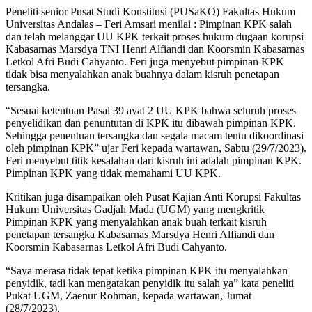
Peneliti senior Pusat Studi Konstitusi (PUSaKO) Fakultas Hukum
Universitas Andalas – Feri Amsari menilai : Pimpinan KPK salah
dan telah melanggar UU KPK terkait proses hukum dugaan korupsi
Kabasarnas Marsdya TNI Henri Alfiandi dan Koorsmin Kabasarnas
Letkol Afri Budi Cahyanto. Feri juga menyebut pimpinan KPK
tidak bisa menyalahkan anak buahnya dalam kisruh penetapan
tersangka.
“Sesuai ketentuan Pasal 39 ayat 2 UU KPK bahwa seluruh proses
penyelidikan dan penuntutan di KPK itu dibawah pimpinan KPK.
Sehingga penentuan tersangka dan segala macam tentu dikoordinasi
oleh pimpinan KPK” ujar Feri kepada wartawan, Sabtu (29/7/2023).
Feri menyebut titik kesalahan dari kisruh ini adalah pimpinan KPK.
Pimpinan KPK yang tidak memahami UU KPK.
Kritikan juga disampaikan oleh Pusat Kajian Anti Korupsi Fakultas
Hukum Universitas Gadjah Mada (UGM) yang mengkritik
Pimpinan KPK yang menyalahkan anak buah terkait kisruh
penetapan tersangka Kabasarnas Marsdya Henri Alfiandi dan
Koorsmin Kabasarnas Letkol Afri Budi Cahyanto.
“Saya merasa tidak tepat ketika pimpinan KPK itu menyalahkan
penyidik, tadi kan mengatakan penyidik itu salah ya” kata peneliti
Pukat UGM, Zaenur Rohman, kepada wartawan, Jumat
(28/7/2023).