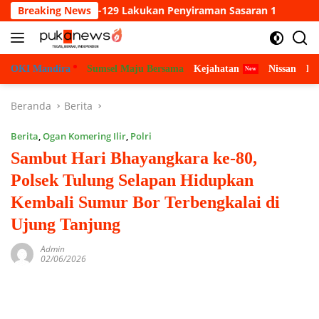
Langsung
Satgas TMMD ke-129 Lakukan Penyiraman Sasaran 1
Breaking News
Bangu
ke
konten
OKI Mandira
Sumsel Maju Bersama
Kejahatan
Nissan
Bu
Beranda
Berita
Berita
,
Ogan Komering Ilir
,
Polri
Sambut Hari Bhayangkara ke-80,
Polsek Tulung Selapan Hidupkan
Kembali Sumur Bor Terbengkalai di
Ujung Tanjung
Admin
02/06/2026