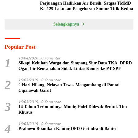
Perjuangan Hadirkan Air Bersih, Satgas TMMD
Ke-129 Lakukan Pengeboran Sumur Titik Kedua
Selengkapnya
Popular Post
10/04/2026
0 Komentar
1
Sikapi Keluhan Warga dan Simpang Siur Data TKA, DPRD
Ogan Ilir Rencanakan Sidak Lintas Komisi ke PT SPF
16/03/2019
0 Komentar
2
2 Hari Hilang, Nelayan Tewas Mengambang di Pantai
Cipalawah Garut
16/03/2019
0 Komentar
3
14 Tahun Terbunuhnya Munir, Polri Didesak Bentuk Tim
Khusus
16/03/2019
0 Komentar
4
Prabowo Resmikan Kantor DPD Gerindra di Banten