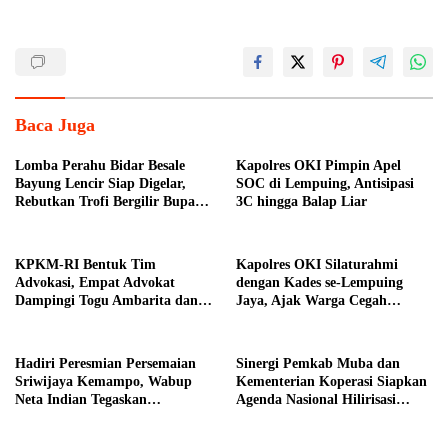
Baca Juga
Lomba Perahu Bidar Besale
Kapolres OKI Pimpin Apel
Bayung Lencir Siap Digelar,
SOC di Lempuing, Antisipasi
Rebutkan Trofi Bergilir Bupati
3C hingga Balap Liar
Muba
KPKM-RI Bentuk Tim
Kapolres OKI Silaturahmi
Advokasi, Empat Advokat
dengan Kades se-Lempuing
Dampingi Togu Ambarita dan
Jaya, Ajak Warga Cegah
Mariduk Pasaribu
Karhutla
Hadiri Peresmian Persemaian
Sinergi Pemkab Muba dan
Sriwijaya Kemampo, Wabup
Kementerian Koperasi Siapkan
Neta Indian Tegaskan
Agenda Nasional Hilirisasi
Komitmen Pemkab Banyuasin
Kelapa Sawit
Dukung Penghijauan