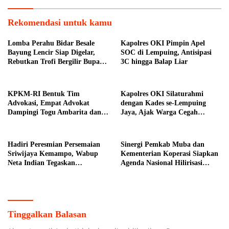
Rekomendasi untuk kamu
Lomba Perahu Bidar Besale
Kapolres OKI Pimpin Apel
Bayung Lencir Siap Digelar,
SOC di Lempuing, Antisipasi
Rebutkan Trofi Bergilir Bupati
3C hingga Balap Liar
Muba
KPKM-RI Bentuk Tim
Kapolres OKI Silaturahmi
Advokasi, Empat Advokat
dengan Kades se-Lempuing
Dampingi Togu Ambarita dan
Jaya, Ajak Warga Cegah
Mariduk Pasaribu
Karhutla
Hadiri Peresmian Persemaian
Sinergi Pemkab Muba dan
Sriwijaya Kemampo, Wabup
Kementerian Koperasi Siapkan
Neta Indian Tegaskan
Agenda Nasional Hilirisasi
Komitmen Pemkab Banyuasin
Kelapa Sawit
Dukung Penghijauan
Tinggalkan Balasan