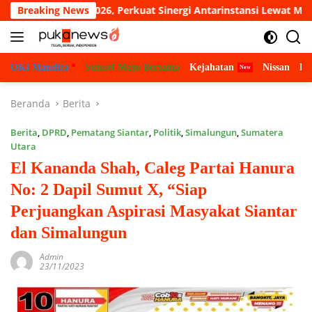
Langsung
ik Cup 2026, Perkuat Sinergi Antarinstansi Lewat Mini Soccer
Breaking News
ke
konten
OKI Mandira
Sumsel Maju Bersama
Kejahatan
Nissan
Bu
Beranda
Berita
Berita
,
DPRD
,
Pematang Siantar
,
Politik
,
Simalungun
,
Sumatera
Utara
El Kananda Shah, Caleg Partai Hanura
No: 2 Dapil Sumut X, “Siap
Perjuangkan Aspirasi Masyakat Siantar
dan Simalungun
Admin
23/11/2023