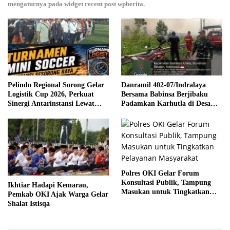
mengaturnya pada widget recent post wpberita.
Pelindo Regional Sorong Gelar
Danramil 402-07/Indralaya
Logistik Cup 2026, Perkuat
Bersama Babinsa Berjibaku
Sinergi Antarinstansi Lewat
Padamkan Karhutla di Desa
Mini Soccer
Pulau Semambu
Polres OKI Gelar Forum
Konsultasi Publik, Tampung
Ikhtiar Hadapi Kemarau,
Masukan untuk Tingkatkan
Pemkab OKI Ajak Warga Gelar
Pelayanan Masyarakat
Shalat Istisqa