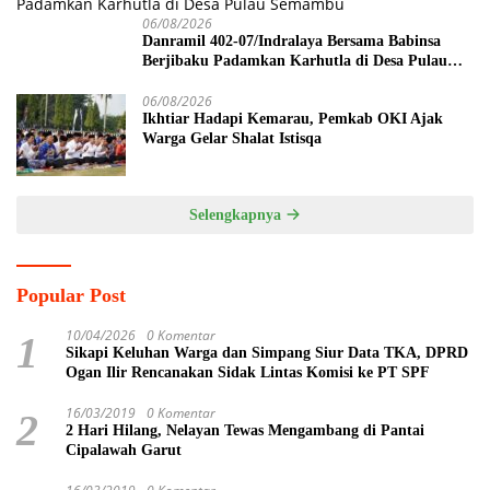
06/08/2026
Danramil 402-07/Indralaya Bersama Babinsa
Berjibaku Padamkan Karhutla di Desa Pulau
Semambu
06/08/2026
Ikhtiar Hadapi Kemarau, Pemkab OKI Ajak
Warga Gelar Shalat Istisqa
Selengkapnya
Popular Post
10/04/2026
0 Komentar
1
Sikapi Keluhan Warga dan Simpang Siur Data TKA, DPRD
Ogan Ilir Rencanakan Sidak Lintas Komisi ke PT SPF
16/03/2019
0 Komentar
2
2 Hari Hilang, Nelayan Tewas Mengambang di Pantai
Cipalawah Garut