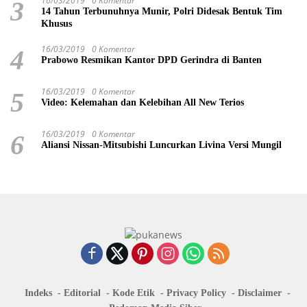
16/03/2019
0 Komentar
3
14 Tahun Terbunuhnya Munir, Polri Didesak Bentuk Tim
Khusus
16/03/2019
0 Komentar
4
Prabowo Resmikan Kantor DPD Gerindra di Banten
16/03/2019
0 Komentar
5
Video: Kelemahan dan Kelebihan All New Terios
16/03/2019
0 Komentar
6
Aliansi Nissan-Mitsubishi Luncurkan Livina Versi Mungil
Indeks
Editorial
Kode Etik
Privacy Policy
Disclaimer