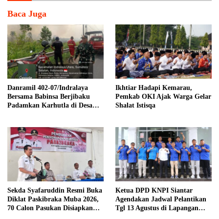
Baca Juga
Danramil 402-07/Indralaya
Ikhtiar Hadapi Kemarau,
Bersama Babinsa Berjibaku
Pemkab OKI Ajak Warga Gelar
Padamkan Karhutla di Desa
Shalat Istisqa
Pulau Semambu
Sekda Syafaruddin Resmi Buka
Ketua DPD KNPI Siantar
Diklat Paskibraka Muba 2026,
Agendakan Jadwal Pelantikan
70 Calon Pasukan Disiapkan
Tgl 13 Agustus di Lapangan
Sukseskan HUT ke-81 RI
Pariwisata Sekitar Tugu Becak