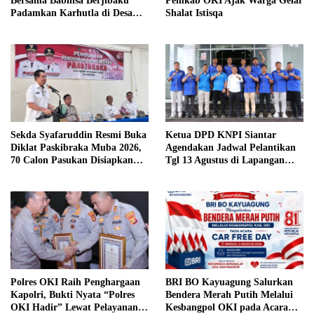
Bersama Babinsa Berjibaku
Pemkab OKI Ajak Warga Gelar
Padamkan Karhutla di Desa
Shalat Istisqa
Pulau Semambu
Sekda Syafaruddin Resmi Buka
Ketua DPD KNPI Siantar
Diklat Paskibraka Muba 2026,
Agendakan Jadwal Pelantikan
70 Calon Pasukan Disiapkan
Tgl 13 Agustus di Lapangan
Sukseskan HUT ke-81 RI
Pariwisata Sekitar Tugu Becak
Polres OKI Raih Penghargaan
BRI BO Kayuagung Salurkan
Kapolri, Bukti Nyata “Polres
Bendera Merah Putih Melalui
OKI Hadir” Lewat Pelayanan
Kesbangpol OKI pada Acara