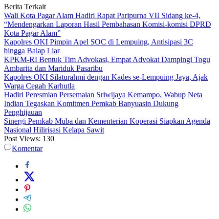
Berita Terkait
Wali Kota Pagar Alam Hadiri Rapat Paripurna VII Sidang ke-4,
“Mendengarkan Laporan Hasil Pembahasan Komisi-komisi DPRD
Kota Pagar Alam”
Kapolres OKI Pimpin Apel SOC di Lempuing, Antisipasi 3C
hingga Balap Liar
KPKM-RI Bentuk Tim Advokasi, Empat Advokat Dampingi Togu
Ambarita dan Mariduk Pasaribu
Kapolres OKI Silaturahmi dengan Kades se-Lempuing Jaya, Ajak
Warga Cegah Karhutla
Hadiri Peresmian Persemaian Sriwijaya Kemampo, Wabup Neta
Indian Tegaskan Komitmen Pemkab Banyuasin Dukung
Penghijauan
Sinergi Pemkab Muba dan Kementerian Koperasi Siapkan Agenda
Nasional Hilirisasi Kelapa Sawit
Post Views:
130
Komentar