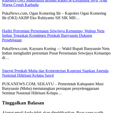
Kapolres OKI Silaturahmi dengan Kades se-Lempuing Jaya, Ajak
Warga Cegah Karhutla
PukaNews.com, Ogan Komering Ilir – Kapolres Ogan Komering
Ilir (OKI) AKBP Eko Rubiyanto SH SIK MH…
Hadiri Peresmian Persemaian Sriwijaya Kemampo, Wabup Neta
Indian Tegaskan Komitmen Pemkab Banyuasin Dukung
Penghijauan
PukaNews.com, Kayuara Kuning — Wakil Bupati Banyuasin Neta
Indian menghadiri peresmian Pusat Persemaian Sriwijaya Kemampo
di…
Sinergi Pemkab Muba dan Kementerian Koperasi Siapkan Agenda
Nasional Hilirisasi Kelapa Sawit
PUKANEWS.COM, SEKAYU – Pemerintah Kabupaten Musi
Banyuasin (Muba) mematangkan persiapan penyelenggaraan
Seminar Nasional Hilirisasi Kelapa…
Tinggalkan Balasan
Alamat email Anda tidak akan dipublikasikan.
Ruas yang wajib