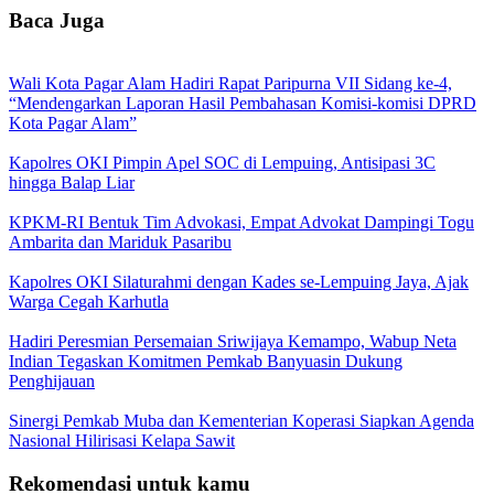
Baca Juga
Wali Kota Pagar Alam Hadiri Rapat Paripurna VII Sidang ke-4,
“Mendengarkan Laporan Hasil Pembahasan Komisi-komisi DPRD
Kota Pagar Alam”
Kapolres OKI Pimpin Apel SOC di Lempuing, Antisipasi 3C
hingga Balap Liar
KPKM-RI Bentuk Tim Advokasi, Empat Advokat Dampingi Togu
Ambarita dan Mariduk Pasaribu
Kapolres OKI Silaturahmi dengan Kades se-Lempuing Jaya, Ajak
Warga Cegah Karhutla
Hadiri Peresmian Persemaian Sriwijaya Kemampo, Wabup Neta
Indian Tegaskan Komitmen Pemkab Banyuasin Dukung
Penghijauan
Sinergi Pemkab Muba dan Kementerian Koperasi Siapkan Agenda
Nasional Hilirisasi Kelapa Sawit
Rekomendasi untuk kamu