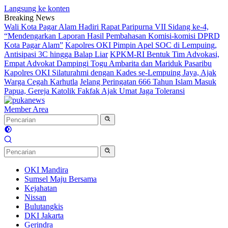
Langsung ke konten
Breaking News
Wali Kota Pagar Alam Hadiri Rapat Paripurna VII Sidang ke-4,
“Mendengarkan Laporan Hasil Pembahasan Komisi-komisi DPRD
Kota Pagar Alam”
Kapolres OKI Pimpin Apel SOC di Lempuing,
Antisipasi 3C hingga Balap Liar
KPKM-RI Bentuk Tim Advokasi,
Empat Advokat Dampingi Togu Ambarita dan Mariduk Pasaribu
Kapolres OKI Silaturahmi dengan Kades se-Lempuing Jaya, Ajak
Warga Cegah Karhutla
Jelang Peringatan 666 Tahun Islam Masuk
Papua, Gereja Katolik Fakfak Ajak Umat Jaga Toleransi
Member Area
OKI Mandira
Sumsel Maju Bersama
Kejahatan
Nissan
Bulutangkis
DKI Jakarta
Gerindra