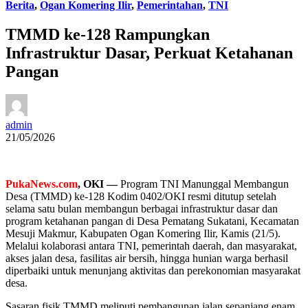
Berita
,
Ogan Komering Ilir
,
Pemerintahan
,
TNI
TMMD ke-128 Rampungkan
Infrastruktur Dasar, Perkuat Ketahanan
Pangan
admin
21/05/2026
PukaNews.com
, OKI —
Program TNI Manunggal Membangun
Desa (TMMD) ke-128 Kodim 0402/OKI resmi ditutup setelah
selama satu bulan membangun berbagai infrastruktur dasar dan
program ketahanan pangan di Desa Pematang Sukatani, Kecamatan
Mesuji Makmur, Kabupaten Ogan Komering Ilir, Kamis (21/5).
Melalui kolaborasi antara TNI, pemerintah daerah, dan masyarakat,
akses jalan desa, fasilitas air bersih, hingga hunian warga berhasil
diperbaiki untuk menunjang aktivitas dan perekonomian masyarakat
desa.
Sasaran fisik TMMD meliputi pembangunan jalan sepanjang enam