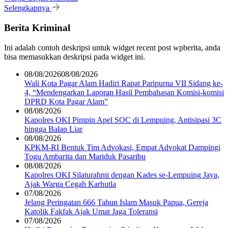
Selengkapnya
Berita Kriminal
Ini adalah contoh deskripsi untuk widget recent post wpberita, anda
bisa memasukkan deskripsi pada widget ini.
08/08/2026
08/08/2026
Wali Kota Pagar Alam Hadiri Rapat Paripurna VII Sidang ke-
4, “Mendengarkan Laporan Hasil Pembahasan Komisi-komisi
DPRD Kota Pagar Alam”
08/08/2026
Kapolres OKI Pimpin Apel SOC di Lempuing, Antisipasi 3C
hingga Balap Liar
08/08/2026
KPKM-RI Bentuk Tim Advokasi, Empat Advokat Dampingi
Togu Ambarita dan Mariduk Pasaribu
08/08/2026
Kapolres OKI Silaturahmi dengan Kades se-Lempuing Jaya,
Ajak Warga Cegah Karhutla
07/08/2026
Jelang Peringatan 666 Tahun Islam Masuk Papua, Gereja
Katolik Fakfak Ajak Umat Jaga Toleransi
07/08/2026