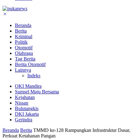
Beranda
Berita
Kriminal
Politik
Otomotif
Olahraga
Tag Berita
Berita Otomotif
Lainnya
Indeks
OKI Mandira
Sumsel Maju Bersama
Kejahatan
Nissan
Bulutangkis
DKI Jakarta
Gerindra
Beranda
Berita
TMMD ke-128 Rampungkan Infrastruktur Dasar,
Perkuat Ketahanan Pangan