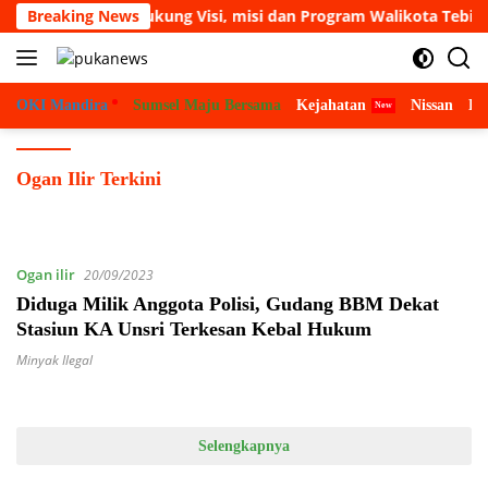
Langsung
erasi Pemuda Dukung Visi, misi dan Program Walikota Tebing Ti
Breaking News
ke
konten
OKI Mandira
Sumsel Maju Bersama
Kejahatan
Nissan
Bu
Ogan Ilir Terkini
Ogan ilir
20/09/2023
Diduga Milik Anggota Polisi, Gudang BBM Dekat
Stasiun KA Unsri Terkesan Kebal Hukum
Minyak Ilegal
Selengkapnya