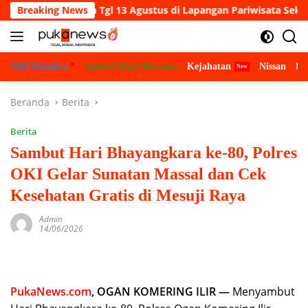
Langsung
Pelantikan Tgl 13 Agustus di Lapangan Pariwisata Sekitar Tugu
Breaking News
ke
konten
OKI Mandira
Sumsel Maju Bersama
Kejahatan
Nissan
Bu
Beranda
Berita
Berita
Sambut Hari Bhayangkara ke-80, Polres
OKI Gelar Sunatan Massal dan Cek
Kesehatan Gratis di Mesuji Raya
Admin
14/06/2026
PukaNews.com
, OGAN KOMERING ILIR —
Menyambut