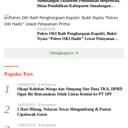
Membangun Ekosistem Pendidikan Berprestasi,
Dinas Pendidikan Kabupaten Simalungun
Perkuat Sinergi MKKS dan KPKM RI Melalui
LCC Piala Bupati 2026
05/08/2026
Polres OKI Raih Penghargaan Kapolri, Bukti
Nyata “Polres OKI Hadir” Lewat Pelayanan
Prima
Selengkapnya
Popular Post
10/04/2026
0 Komentar
1
Sikapi Keluhan Warga dan Simpang Siur Data TKA, DPRD
Ogan Ilir Rencanakan Sidak Lintas Komisi ke PT SPF
16/03/2019
0 Komentar
2
2 Hari Hilang, Nelayan Tewas Mengambang di Pantai
Cipalawah Garut
16/03/2019
0 Komentar