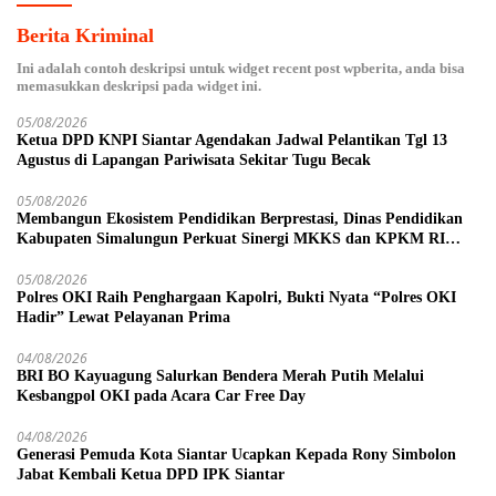
Berita Kriminal
Ini adalah contoh deskripsi untuk widget recent post wpberita, anda bisa
memasukkan deskripsi pada widget ini.
05/08/2026
Ketua DPD KNPI Siantar Agendakan Jadwal Pelantikan Tgl 13
Agustus di Lapangan Pariwisata Sekitar Tugu Becak
05/08/2026
Membangun Ekosistem Pendidikan Berprestasi, Dinas Pendidikan
Kabupaten Simalungun Perkuat Sinergi MKKS dan KPKM RI
Melalui LCC Piala Bupati 2026
05/08/2026
Polres OKI Raih Penghargaan Kapolri, Bukti Nyata “Polres OKI
Hadir” Lewat Pelayanan Prima
04/08/2026
BRI BO Kayuagung Salurkan Bendera Merah Putih Melalui
Kesbangpol OKI pada Acara Car Free Day
04/08/2026
Generasi Pemuda Kota Siantar Ucapkan Kepada Rony Simbolon
Jabat Kembali Ketua DPD IPK Siantar