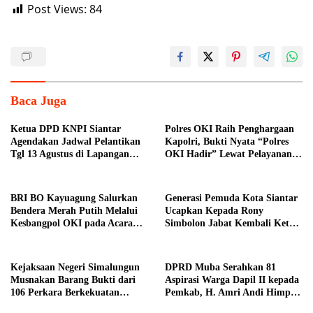
Post Views:
84
Baca Juga
Ketua DPD KNPI Siantar
Polres OKI Raih Penghargaan
Agendakan Jadwal Pelantikan
Kapolri, Bukti Nyata “Polres
Tgl 13 Agustus di Lapangan
OKI Hadir” Lewat Pelayanan
Pariwisata Sekitar Tugu Becak
Prima
BRI BO Kayuagung Salurkan
Generasi Pemuda Kota Siantar
Bendera Merah Putih Melalui
Ucapkan Kepada Rony
Kesbangpol OKI pada Acara
Simbolon Jabat Kembali Ketua
Car Free Day
DPD IPK Siantar
Kejaksaan Negeri Simalungun
DPRD Muba Serahkan 81
Musnakan Barang Bukti dari
Aspirasi Warga Dapil II kepada
106 Perkara Berkekuatan
Pemkab, H. Amri Andi Himpun
Hukum Tetap
Usulan Terbanyak