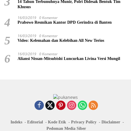
3
14 Tahun Terbunuhnya Munir, Polri Didesak Bentuk Tim
Khusus
16/03/2019
0 Komentar
4
Prabowo Resmikan Kantor DPD Gerindra di Banten
16/03/2019
0 Komentar
5
Video: Kelemahan dan Kelebihan All New Terios
16/03/2019
0 Komentar
6
Aliansi Nissan-Mitsubishi Luncurkan Livina Versi Mungil
Indeks
Editorial
Kode Etik
Privacy Policy
Disclaimer
Pedoman Media Siber