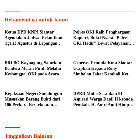
Rekomendasi untuk kamu
Ketua DPD KNPI Siantar
Polres OKI Raih Penghargaan
Agendakan Jadwal Pelantikan
Kapolri, Bukti Nyata “Polres
Tgl 13 Agustus di Lapangan
OKI Hadir” Lewat Pelayanan
Pariwisata Sekitar Tugu Becak
Prima
BRI BO Kayuagung Salurkan
Generasi Pemuda Kota Siantar
Bendera Merah Putih Melalui
Ucapkan Kepada Rony
Kesbangpol OKI pada Acara
Simbolon Jabat Kembali Ketua
Car Free Day
DPD IPK Siantar
Kejaksaan Negeri Simalungun
DPRD Muba Serahkan 81
Musnakan Barang Bukti dari
Aspirasi Warga Dapil II kepada
106 Perkara Berkekuatan
Pemkab, H. Amri Andi Himpun
Hukum Tetap
Usulan Terbanyak
Tinggalkan Balasan