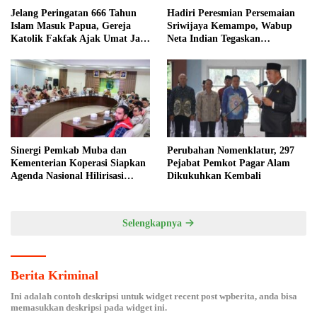
Jelang Peringatan 666 Tahun
Hadiri Peresmian Persemaian
Islam Masuk Papua, Gereja
Sriwijaya Kemampo, Wabup
Katolik Fakfak Ajak Umat Jaga
Neta Indian Tegaskan
Toleransi
Komitmen Pemkab Banyuasin
Dukung Penghijauan
Sinergi Pemkab Muba dan
Perubahan Nomenklatur, 297
Kementerian Koperasi Siapkan
Pejabat Pemkot Pagar Alam
Agenda Nasional Hilirisasi
Dikukuhkan Kembali
Kelapa Sawit
Selengkapnya
Berita Kriminal
Ini adalah contoh deskripsi untuk widget recent post wpberita, anda bisa
memasukkan deskripsi pada widget ini.