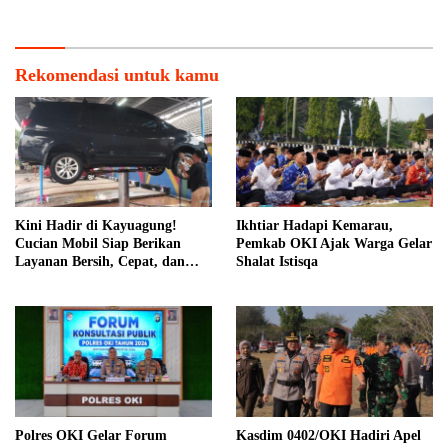
Presisi
Menjaga Keamanan
Rekomendasi untuk kamu
Kini Hadir di Kayuagung!
Ikhtiar Hadapi Kemarau,
Cucian Mobil Siap Berikan
Pemkab OKI Ajak Warga Gelar
Layanan Bersih, Cepat, dan
Shalat Istisqa
Berkualitas
Polres OKI Gelar Forum
Kasdim 0402/OKI Hadiri Apel