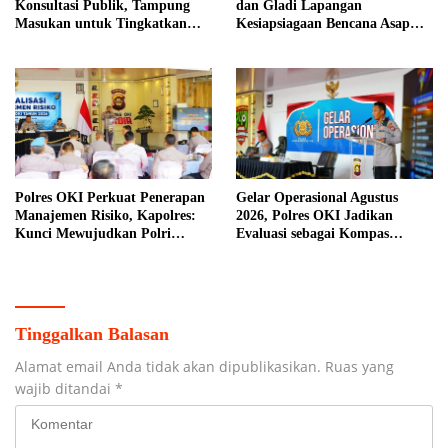
Konsultasi Publik, Tampung
dan Gladi Lapangan
Masukan untuk Tingkatkan
Kesiapsiagaan Bencana Asap
Pelayanan Masyarakat
Akibat Karhutla di Kabupaten
Ogan Ilir
Polres OKI Perkuat Penerapan
Gelar Operasional Agustus
Manajemen Risiko, Kapolres:
2026, Polres OKI Jadikan
Kunci Mewujudkan Polri
Evaluasi sebagai Kompas
Presisi
Menjaga Keamanan
Tinggalkan Balasan
Alamat email Anda tidak akan dipublikasikan.
Ruas yang
wajib ditandai
*