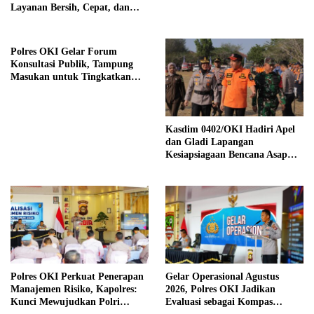
Layanan Bersih, Cepat, dan
Berkualitas
Polres OKI Gelar Forum
Konsultasi Publik, Tampung
Masukan untuk Tingkatkan
Pelayanan Masyarakat
Kasdim 0402/OKI Hadiri Apel
dan Gladi Lapangan
Kesiapsiagaan Bencana Asap
Akibat Karhutla di Kabupaten
Ogan Ilir
Polres OKI Perkuat Penerapan
Gelar Operasional Agustus
Manajemen Risiko, Kapolres:
2026, Polres OKI Jadikan
Kunci Mewujudkan Polri
Evaluasi sebagai Kompas