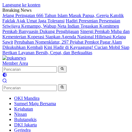
Langsung ke konten
Breaking News
Jelang Peringatan 666 Tahun Islam Masuk Papua, Gereja Katolik
Fakfak Ajak Umat Jaga Toleransi
Hadiri Peresmian Persemaian
Sriwijaya Kemampo, Wabup Neta Indian Tegaskan Komitmen
Pemkab Banyuasin Dukung Penghijauan
Sinergi Pemkab Muba dan
Kementerian Koperasi Siapkan Agenda Nasional Hilirisasi Kelapa
Sawit
Perubahan Nomenklatur, 297 Pejabat Pemkot Pagar Alam
Dikukuhkan Kembali
Kini Hadir di Kayuagung! Cucian Mobil Siap
Berikan Layanan Bersih, Cepat, dan Berkualitas
Member Area
OKI Mandira
Sumsel Maju Bersama
Kejahatan
Nissan
Bulutangkis
DKI Jakarta
Gerindra