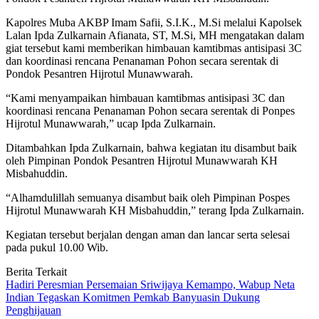
Kapolres Muba AKBP Imam Safii, S.I.K., M.Si melalui Kapolsek
Lalan Ipda Zulkarnain Afianata, ST, M.Si, MH mengatakan dalam
giat tersebut kami memberikan himbauan kamtibmas antisipasi 3C
dan koordinasi rencana Penanaman Pohon secara serentak di
Pondok Pesantren Hijrotul Munawwarah.
“Kami menyampaikan himbauan kamtibmas antisipasi 3C dan
koordinasi rencana Penanaman Pohon secara serentak di Ponpes
Hijrotul Munawwarah,” ucap Ipda Zulkarnain.
Ditambahkan Ipda Zulkarnain, bahwa kegiatan itu disambut baik
oleh Pimpinan Pondok Pesantren Hijrotul Munawwarah KH
Misbahuddin.
“Alhamdulillah semuanya disambut baik oleh Pimpinan Pospes
Hijrotul Munawwarah KH Misbahuddin,” terang Ipda Zulkarnain.
Kegiatan tersebut berjalan dengan aman dan lancar serta selesai
pada pukul 10.00 Wib.
Berita Terkait
Hadiri Peresmian Persemaian Sriwijaya Kemampo, Wabup Neta
Indian Tegaskan Komitmen Pemkab Banyuasin Dukung
Penghijauan