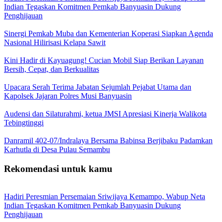
Indian Tegaskan Komitmen Pemkab Banyuasin Dukung
Penghijauan
Sinergi Pemkab Muba dan Kementerian Koperasi Siapkan Agenda
Nasional Hilirisasi Kelapa Sawit
Kini Hadir di Kayuagung! Cucian Mobil Siap Berikan Layanan
Bersih, Cepat, dan Berkualitas
Upacara Serah Terima Jabatan Sejumlah Pejabat Utama dan
Kapolsek Jajaran Polres Musi Banyuasin
Audensi dan Silaturahmi, ketua JMSI Apresiasi Kinerja Walikota
Tebingtinggi
Danramil 402-07/Indralaya Bersama Babinsa Berjibaku Padamkan
Karhutla di Desa Pulau Semambu
Rekomendasi untuk kamu
Hadiri Peresmian Persemaian Sriwijaya Kemampo, Wabup Neta
Indian Tegaskan Komitmen Pemkab Banyuasin Dukung
Penghijauan