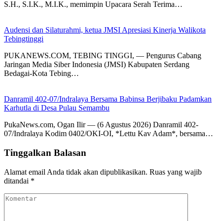
S.H., S.I.K., M.I.K., memimpin Upacara Serah Terima…
Audensi dan Silaturahmi, ketua JMSI Apresiasi Kinerja Walikota
Tebingtinggi
PUKANEWS.COM, TEBING TINGGI, — Pengurus Cabang
Jaringan Media Siber Indonesia (JMSI) Kabupaten Serdang
Bedagai-Kota Tebing…
Danramil 402-07/Indralaya Bersama Babinsa Berjibaku Padamkan
Karhutla di Desa Pulau Semambu
PukaNews.com, Ogan Ilir — (6 Agustus 2026) Danramil 402-
07/Indralaya Kodim 0402/OKI-OI, *Lettu Kav Adam*, bersama…
Tinggalkan Balasan
Alamat email Anda tidak akan dipublikasikan.
Ruas yang wajib
ditandai
*