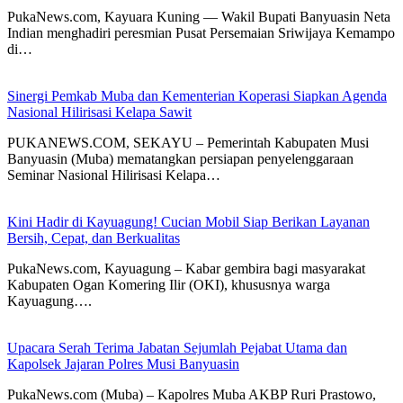
PukaNews.com, Kayuara Kuning — Wakil Bupati Banyuasin Neta
Indian menghadiri peresmian Pusat Persemaian Sriwijaya Kemampo
di…
Sinergi Pemkab Muba dan Kementerian Koperasi Siapkan Agenda
Nasional Hilirisasi Kelapa Sawit
PUKANEWS.COM, SEKAYU – Pemerintah Kabupaten Musi
Banyuasin (Muba) mematangkan persiapan penyelenggaraan
Seminar Nasional Hilirisasi Kelapa…
Kini Hadir di Kayuagung! Cucian Mobil Siap Berikan Layanan
Bersih, Cepat, dan Berkualitas
PukaNews.com, Kayuagung – Kabar gembira bagi masyarakat
Kabupaten Ogan Komering Ilir (OKI), khususnya warga
Kayuagung….
Upacara Serah Terima Jabatan Sejumlah Pejabat Utama dan
Kapolsek Jajaran Polres Musi Banyuasin
PukaNews.com (Muba) – Kapolres Muba AKBP Ruri Prastowo,