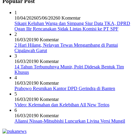
Popular Post
1
10/04/2026
05/06/2026
0 Komentar
Sikapi Keluhan Warga dan Simpang Siur Data TKA, DPRD
Ogan Ilir Rencanakan Sidak Lintas Komisi ke PT SPF
2
16/03/2019
0 Komentar
2 Hari Hilang, Nelayan Tewas Mengambang di Pantai
Cipalawah Garut
3
16/03/2019
0 Komentar
14 Tahun Terbunuhnya Munir, Polri Didesak Bentuk Tim
Khusus
4
16/03/2019
0 Komentar
Prabowo Resmikan Kantor DPD Gerindra di Banten
5
16/03/2019
0 Komentar
Video: Kelemahan dan Kelebihan All New Terios
6
16/03/2019
0 Komentar
Aliansi Nissan-Mitsubishi Luncurkan Livina Versi Mungil