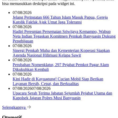
bisa memasukkan deskripsi pada widget ini.
07/08/2026
Jelang Peringatan 666 Tahun Islam Masuk Papua, Gereja
Katolik Fakfak Ajak Umat Jaga Toleransi
07/08/2026
Hadiri Peresmian Persemaian Sriwijaya Kemampo, Wabup
Neta Indian Tegaskan Komitmen Pemkab Banyuasin Dukung
Penghijauan
07/08/2026
Sinergi Pemkab Muba dan Kementerian Koperasi Siapkan
Agenda Nasional Hilirisasi Kelapa Sawit
07/08/2026
Perubahan Nomenklatur, 297 Pejabat Pemkot Pagar Alam
Dikukuhkan Kembali
07/08/2026
Kini Hadir di Kayuagung! Cucian Mobil Siap Berikan
Layanan Bersih, Cepat, dan Berkualitas
07/08/2026
07/08/2026
Upacara Serah Terima Jabatan Sejumlah Pejabat Utama dan
Kapolsek Jajaran Polres Musi Banyuasin
Selengkapnya
Otomotif