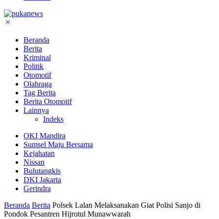
Beranda
Berita
Kriminal
Politik
Otomotif
Olahraga
Tag Berita
Berita Otomotif
Lainnya
Indeks
OKI Mandira
Sumsel Maju Bersama
Kejahatan
Nissan
Bulutangkis
DKI Jakarta
Gerindra
Beranda
Berita
Polsek Lalan Melaksanakan Giat Polisi Sanjo di
Pondok Pesantren Hijrotul Munawwarah