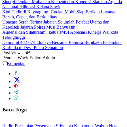
Sinergi Pemkab Muba dan Kementerian Koperasi Siapkan Agenda
Nasional Hilirisasi Kelapa Sawit
Kini Hadir di Kayuagung! Cucian Mobil Siap Berikan Layanan
Bersih, Cepat, dan Berkualitas
Upacara Serah Terima Jabatan Sejumlah Pejabat Utama dan
Kapolsek Jajaran Polres Musi Banyuasin
Audensi dan Silaturahmi, ketua JMSI Apresiasi Kinerja Walikota
Tebingtinggi
Danramil 402-07/Indralaya Bersama Babinsa Berjibaku Padamkan
Karhutla di Desa Pulau Semambu
Post Views:
569
Penulis: Wiwin
Editor: Admin
Komentar
Baca Juga
Hadiri Peresmian Persemaian Sriwijaya Kemampo, Wabup Neta