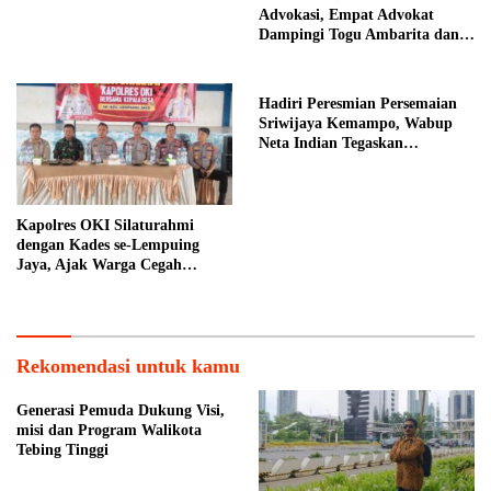
Advokasi, Empat Advokat
Dampingi Togu Ambarita dan
Mariduk Pasaribu
Hadiri Peresmian Persemaian
Sriwijaya Kemampo, Wabup
Neta Indian Tegaskan
Komitmen Pemkab Banyuasin
Dukung Penghijauan
Kapolres OKI Silaturahmi
dengan Kades se-Lempuing
Jaya, Ajak Warga Cegah
Karhutla
Rekomendasi untuk kamu
Generasi Pemuda Dukung Visi,
misi dan Program Walikota
Tebing Tinggi