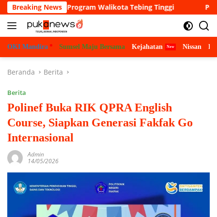
Langsung
 misi dan Program Walikota Tebing Tinggi
Breaking News
Pemerhati Huk
ke
konten
OKI Mandira
Sumsel Maju Bersama
Kejahatan
Nissan
Bu
Beranda
Berita
Berita
Polinef Buka RIK QPRA English
Course, Siapkan Generasi Fakfak Go
Internasional
Admin
14/05/2026