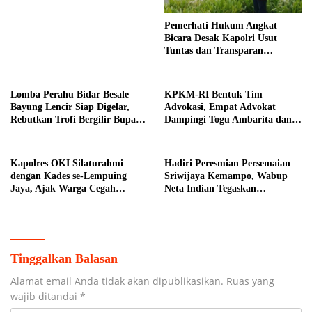
Pemerhati Hukum Angkat
Bicara Desak Kapolri Usut
Tuntas dan Transparan
Kematian Mantan Istri Polisi di
Medan
Lomba Perahu Bidar Besale
KPKM-RI Bentuk Tim
Bayung Lencir Siap Digelar,
Advokasi, Empat Advokat
Rebutkan Trofi Bergilir Bupati
Dampingi Togu Ambarita dan
Muba
Mariduk Pasaribu
Kapolres OKI Silaturahmi
Hadiri Peresmian Persemaian
dengan Kades se-Lempuing
Sriwijaya Kemampo, Wabup
Jaya, Ajak Warga Cegah
Neta Indian Tegaskan
Karhutla
Komitmen Pemkab Banyuasin
Dukung Penghijauan
Tinggalkan Balasan
Alamat email Anda tidak akan dipublikasikan.
Ruas yang
wajib ditandai
*