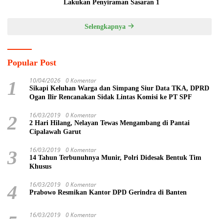
Lakukan Penyiraman Sasaran 1
Selengkapnya
Popular Post
10/04/2026
0 Komentar
1
Sikapi Keluhan Warga dan Simpang Siur Data TKA, DPRD
Ogan Ilir Rencanakan Sidak Lintas Komisi ke PT SPF
16/03/2019
0 Komentar
2
2 Hari Hilang, Nelayan Tewas Mengambang di Pantai
Cipalawah Garut
16/03/2019
0 Komentar
3
14 Tahun Terbunuhnya Munir, Polri Didesak Bentuk Tim
Khusus
16/03/2019
0 Komentar
4
Prabowo Resmikan Kantor DPD Gerindra di Banten
16/03/2019
0 Komentar