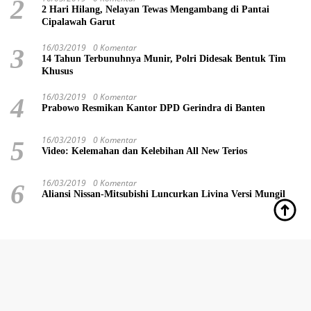
2
2 Hari Hilang, Nelayan Tewas Mengambang di Pantai
Cipalawah Garut
16/03/2019
0 Komentar
3
14 Tahun Terbunuhnya Munir, Polri Didesak Bentuk Tim
Khusus
16/03/2019
0 Komentar
4
Prabowo Resmikan Kantor DPD Gerindra di Banten
16/03/2019
0 Komentar
5
Video: Kelemahan dan Kelebihan All New Terios
16/03/2019
0 Komentar
6
Aliansi Nissan-Mitsubishi Luncurkan Livina Versi Mungil