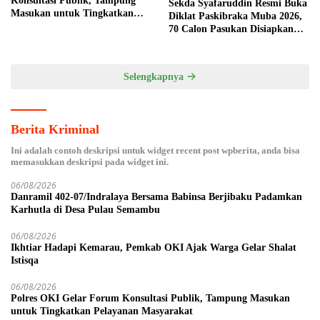
Konsultasi Publik, Tampung
Sekda Syafaruddin Resmi Buka
Masukan untuk Tingkatkan
Diklat Paskibraka Muba 2026,
Pelayanan Masyarakat
70 Calon Pasukan Disiapkan
Sukseskan HUT ke-81 RI
Selengkapnya
Berita Kriminal
Ini adalah contoh deskripsi untuk widget recent post wpberita, anda bisa
memasukkan deskripsi pada widget ini.
06/08/2026
Danramil 402-07/Indralaya Bersama Babinsa Berjibaku Padamkan
Karhutla di Desa Pulau Semambu
06/08/2026
Ikhtiar Hadapi Kemarau, Pemkab OKI Ajak Warga Gelar Shalat
Istisqa
06/08/2026
Polres OKI Gelar Forum Konsultasi Publik, Tampung Masukan
untuk Tingkatkan Pelayanan Masyarakat