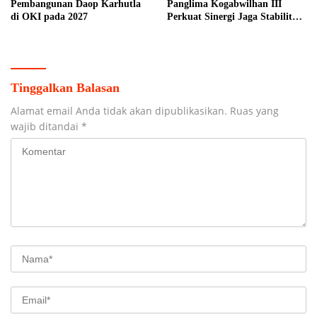
Pembangunan Daop Karhutla
Panglima Kogabwilhan III
di OKI pada 2027
Perkuat Sinergi Jaga Stabilitas
Keamanan
Tinggalkan Balasan
Alamat email Anda tidak akan dipublikasikan.
Ruas yang
wajib ditandai
*