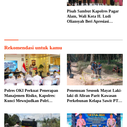
Puluhan Juta
Pisah Sambut Kapolres Pagar
Alam, Wali Kota H. Ludi
Oliansyah Beri Apresiasi
Sinergitas AKBP Januar
Rekomendasi untuk kamu
Polres OKI Perkuat Penerapan
Penemuan Sesosok Mayat Laki-
Manajemen Risiko, Kapolres:
laki di Aliran Parit Kawasan
Kunci Mewujudkan Polri
Perkebunan Kelapa Sawit PT
Presisi
Hindoli