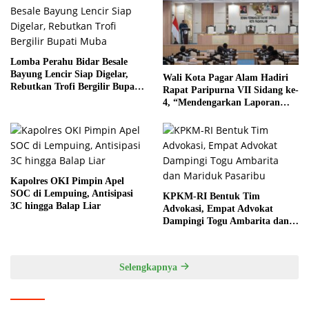
Lomba Perahu Bidar Besale
Bayung Lencir Siap Digelar,
Wali Kota Pagar Alam Hadiri
Rebutkan Trofi Bergilir Bupati
Rapat Paripurna VII Sidang ke-
Muba
4, “Mendengarkan Laporan
Hasil Pembahasan Komisi-
komisi DPRD Kota Pagar
Alam”
Kapolres OKI Pimpin Apel
SOC di Lempuing, Antisipasi
KPKM-RI Bentuk Tim
3C hingga Balap Liar
Advokasi, Empat Advokat
Dampingi Togu Ambarita dan
Mariduk Pasaribu
Selengkapnya