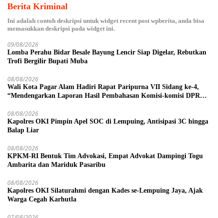
Berita Kriminal
Ini adalah contoh deskripsi untuk widget recent post wpberita, anda bisa
memasukkan deskripsi pada widget ini.
09/08/2026
Lomba Perahu Bidar Besale Bayung Lencir Siap Digelar, Rebutkan
Trofi Bergilir Bupati Muba
08/08/2026
Wali Kota Pagar Alam Hadiri Rapat Paripurna VII Sidang ke-4,
“Mendengarkan Laporan Hasil Pembahasan Komisi-komisi DPRD
Kota Pagar Alam”
08/08/2026
Kapolres OKI Pimpin Apel SOC di Lempuing, Antisipasi 3C hingga
Balap Liar
08/08/2026
KPKM-RI Bentuk Tim Advokasi, Empat Advokat Dampingi Togu
Ambarita dan Mariduk Pasaribu
08/08/2026
Kapolres OKI Silaturahmi dengan Kades se-Lempuing Jaya, Ajak
Warga Cegah Karhutla
07/08/2026