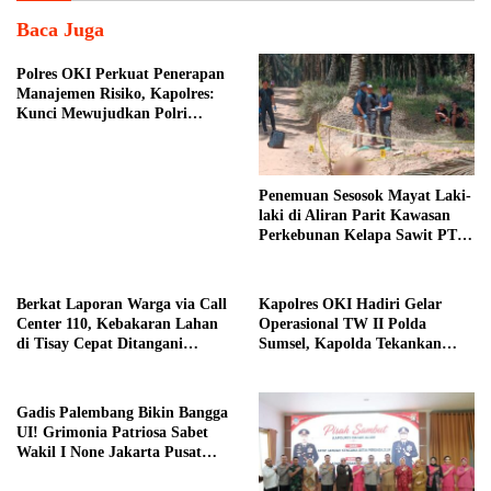
Baca Juga
Polres OKI Perkuat Penerapan
Manajemen Risiko, Kapolres:
Kunci Mewujudkan Polri
Presisi
Penemuan Sesosok Mayat Laki-
laki di Aliran Parit Kawasan
Perkebunan Kelapa Sawit PT
Hindoli
Berkat Laporan Warga via Call
Kapolres OKI Hadiri Gelar
Center 110, Kebakaran Lahan
Operasional TW II Polda
di Tisay Cepat Ditangani
Sumsel, Kapolda Tekankan
Personel Polres Teluk Bintuni
Penguatan Citra Positif
Gadis Palembang Bikin Bangga
UI! Grimonia Patriosa Sabet
Wakil I None Jakarta Pusat
2026, Bawa Pulang Beasiswa