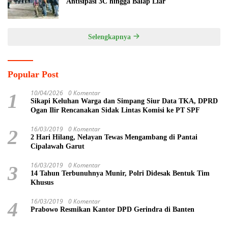
Antisipasi 3C hingga Balap Liar
Selengkapnya
Popular Post
10/04/2026
0 Komentar
1
Sikapi Keluhan Warga dan Simpang Siur Data TKA, DPRD
Ogan Ilir Rencanakan Sidak Lintas Komisi ke PT SPF
16/03/2019
0 Komentar
2
2 Hari Hilang, Nelayan Tewas Mengambang di Pantai
Cipalawah Garut
16/03/2019
0 Komentar
3
14 Tahun Terbunuhnya Munir, Polri Didesak Bentuk Tim
Khusus
16/03/2019
0 Komentar
4
Prabowo Resmikan Kantor DPD Gerindra di Banten