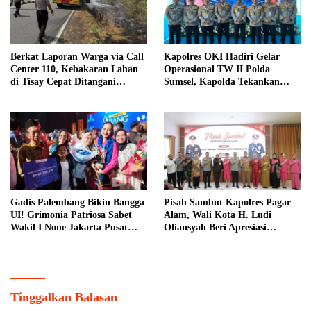
Berkat Laporan Warga via Call
Kapolres OKI Hadiri Gelar
Center 110, Kebakaran Lahan
Operasional TW II Polda
di Tisay Cepat Ditangani
Sumsel, Kapolda Tekankan
Personel Polres Teluk Bintuni
Penguatan Citra Positif
Gadis Palembang Bikin Bangga
Pisah Sambut Kapolres Pagar
UI! Grimonia Patriosa Sabet
Alam, Wali Kota H. Ludi
Wakil I None Jakarta Pusat
Oliansyah Beri Apresiasi
2026, Bawa Pulang Beasiswa
Sinergitas AKBP Januar
Puluhan Juta
Tinggalkan Balasan