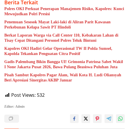
Berita Terkait
Polres OKI Perkuat Penerapan Manajemen Risiko, Kapolres: Kunci
Mewujudkan Polri Presisi
Penemuan Sesosok Mayat Laki-laki di Aliran Parit Kawasan
Perkebunan Kelapa Sawit PT Hindoli
Berkat Laporan Warga via Call Center 110, Kebakaran Lahan di
Tisay Cepat Ditangani Personel Polres Teluk Bintuni
Kapolres OKI Hadiri Gelar Operasional TW II Polda Sumsel,
Kapolda Tekankan Penguatan Citra Positif
Gadis Palembang Bikin Bangga UI! Grimonia Patriosa Sabet Wakil
I None Jakarta Pusat 2026, Bawa Pulang Beasiswa Puluhan Juta
Pisah Sambut Kapolres Pagar Alam, Wali Kota H. Ludi Oliansyah
Beri Apresiasi Sinergitas AKBP Januar
Post Views:
532
Editor: Admin