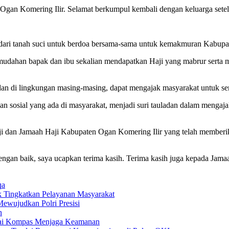
 Ogan Komering Ilir. Selamat berkumpul kembali dengan keluarga sete
g dari tanah suci untuk berdoa bersama-sama untuk kemakmuran Kabupa
-mudahan bapak dan ibu sekalian mendapatkan Haji yang mabrur sert
ladan di lingkungan masing-masing, dapat mengajak masyarakat untuk
han sosial yang ada di masyarakat, menjadi suri tauladan dalam menga
i dan Jamaah Haji Kabupaten Ogan Komering Ilir yang telah memberik
ngan baik, saya ucapkan terima kasih. Terima kasih juga kepada Jamaa
qa
k Tingkatkan Pelayanan Masyarakat
ewujudkan Polri Presisi
n
agai Kompas Menjaga Keamanan