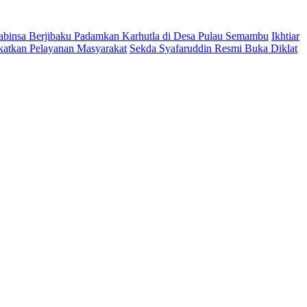
abinsa Berjibaku Padamkan Karhutla di Desa Pulau Semambu
Ikhtiar
katkan Pelayanan Masyarakat
Sekda Syafaruddin Resmi Buka Diklat