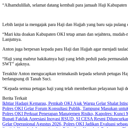
“Alhamdulillah, selamat datang kembali para jamaah Haji Kabupaten
Lebih lanjut ia mengajak para Haji dan Hajjah yang baru saja pulan
“Mari kita doakan Kabupaten OKI tetap aman dan sejahtera, mudah
Lanjutnya.
Anton juga berpesan kepada para Haji dan Hajjah agar menjadi tau
“Haji yang mabrur hakikatnya haji yang lebih peduli pada permasala
SWT” ajaknya.
Terakhir Anton mengucapkan terimakasih kepada seluruh petugas Haj
berlangsung di Tanah Suci.
“Kepada semua petugas haji yang telah memberikan pelayanan haji de
Berita Terkait
Ikhtiar Hadapi Kemarau, Pemkab OKI Ajak Warga Gelar Shalat Istis
Polres OKI Gelar Forum Konsultasi Publik, Tampung Masukan untu
Polres OKI Perkuat Penerapan Manajemen Risiko, Kapolres: Kunci M
Bupati Fakfak Apresiasi Inovasi RSUD, SI CESA Resmi Diluncurka
Gelar Operasional Agustus 2026, Polres OKI Jadikan Evaluasi seb