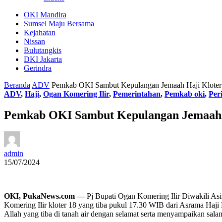
OKI Mandira
Sumsel Maju Bersama
Kejahatan
Nissan
Bulutangkis
DKI Jakarta
Gerindra
Beranda
ADV
Pemkab OKI Sambut Kepulangan Jemaah Haji Kloter
ADV
,
Haji
,
Ogan Komering Ilir
,
Pemerintahan
,
Pemkab oki
,
Per
Pemkab OKI Sambut Kepulangan Jemaah 
admin
15/07/2024
OKI, PukaNews.com —
Pj Bupati Ogan Komering Ilir Diwakili As
Komering Ilir kloter 18 yang tiba pukul 17.30 WIB dari Asrama Ha
Allah yang tiba di tanah air dengan selamat serta menyampaikan sala