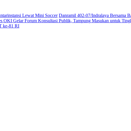
ntarinstansi Lewat Mini Soccer
Danramil 402-07/Indralaya Bersama B
es OKI Gelar Forum Konsultasi Publik, Tampung Masukan untuk Ting
T ke-81 RI