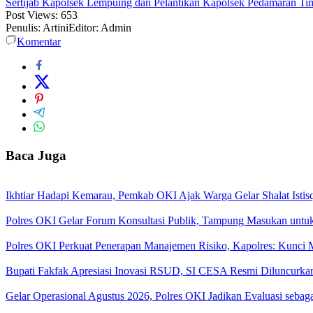
Sertijab Kapolsek Lempuing dan Pelantikan Kapolsek Pedamaran Ti
Post Views:
653
Penulis: Artini
Editor: Admin
Komentar
Baca Juga
Ikhtiar Hadapi Kemarau, Pemkab OKI Ajak Warga Gelar Shalat Istis
Polres OKI Gelar Forum Konsultasi Publik, Tampung Masukan untu
Polres OKI Perkuat Penerapan Manajemen Risiko, Kapolres: Kunci M
Bupati Fakfak Apresiasi Inovasi RSUD, SI CESA Resmi Diluncurka
Gelar Operasional Agustus 2026, Polres OKI Jadikan Evaluasi seb