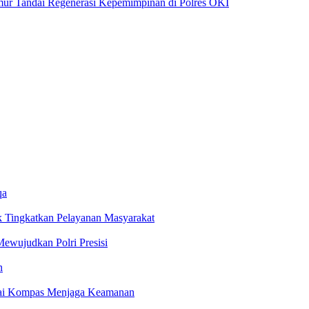
mur Tandai Regenerasi Kepemimpinan di Polres OKI
qa
k Tingkatkan Pelayanan Masyarakat
ewujudkan Polri Presisi
n
agai Kompas Menjaga Keamanan