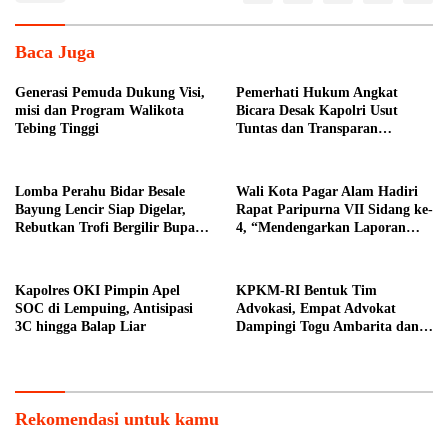
Baca Juga
Generasi Pemuda Dukung Visi,
Pemerhati Hukum Angkat
misi dan Program Walikota
Bicara Desak Kapolri Usut
Tebing Tinggi
Tuntas dan Transparan
Kematian Mantan Istri Polisi di
Medan
Lomba Perahu Bidar Besale
Wali Kota Pagar Alam Hadiri
Bayung Lencir Siap Digelar,
Rapat Paripurna VII Sidang ke-
Rebutkan Trofi Bergilir Bupati
4, “Mendengarkan Laporan
Muba
Hasil Pembahasan Komisi-
komisi DPRD Kota Pagar
Alam”
Kapolres OKI Pimpin Apel
KPKM-RI Bentuk Tim
SOC di Lempuing, Antisipasi
Advokasi, Empat Advokat
3C hingga Balap Liar
Dampingi Togu Ambarita dan
Mariduk Pasaribu
Rekomendasi untuk kamu