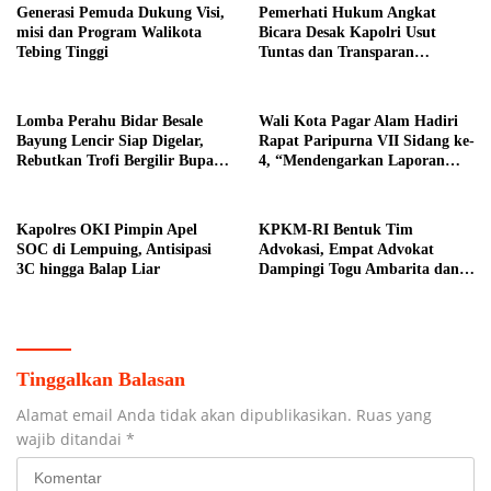
Generasi Pemuda Dukung Visi,
Pemerhati Hukum Angkat
misi dan Program Walikota
Bicara Desak Kapolri Usut
Tebing Tinggi
Tuntas dan Transparan
Kematian Mantan Istri Polisi di
Medan
Lomba Perahu Bidar Besale
Wali Kota Pagar Alam Hadiri
Bayung Lencir Siap Digelar,
Rapat Paripurna VII Sidang ke-
Rebutkan Trofi Bergilir Bupati
4, “Mendengarkan Laporan
Muba
Hasil Pembahasan Komisi-
komisi DPRD Kota Pagar
Alam”
Kapolres OKI Pimpin Apel
KPKM-RI Bentuk Tim
SOC di Lempuing, Antisipasi
Advokasi, Empat Advokat
3C hingga Balap Liar
Dampingi Togu Ambarita dan
Mariduk Pasaribu
Tinggalkan Balasan
Alamat email Anda tidak akan dipublikasikan.
Ruas yang
wajib ditandai
*