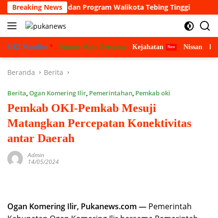
Langsung
g Visi, misi dan Program Walikota Tebing Tinggi
Breaking News
Pemer
ke
konten
OKI Mandira
Sumsel Maju Bersama
Kejahatan
Nissan
Bu
Beranda
Berita
Berita
,
Ogan Komering Ilir
,
Pemerintahan
,
Pemkab oki
Pemkab OKI-Pemkab Mesuji
Matangkan Percepatan Konektivitas
antar Daerah
Admin
14/05/2024
Ogan Komering Ilir, Pukanews.com —
Pemerintah