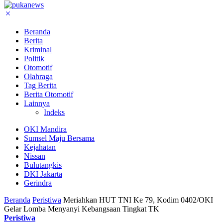
Beranda
Berita
Kriminal
Politik
Otomotif
Olahraga
Tag Berita
Berita Otomotif
Lainnya
Indeks
OKI Mandira
Sumsel Maju Bersama
Kejahatan
Nissan
Bulutangkis
DKI Jakarta
Gerindra
Beranda
Peristiwa
Meriahkan HUT TNI Ke 79, Kodim 0402/OKI
Gelar Lomba Menyanyi Kebangsaan Tingkat TK
Peristiwa