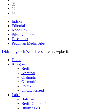
Indeks
Editorial
Kode Etik
Privacy Policy
Disclaimer
Pedoman Media Siber
Didukung oleh WordPress
-
Tema: wpberita.
Home
Kategori
Berita
Kriminal
Olahraga
Otomotif
Politik
Uncategorized
Label
Balapan
Berita Otomotif
Bulutangkis