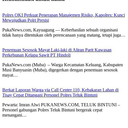
Polres OKI Perkuat Penerapan Manajemen Risiko, Kapolres: Kunci
Mewujudkan Polri Presisi
PukaNews.com, Kayuagung — Keberhasilan sebuah organisasi
tidak hanya ditentukan oleh perencanaan yang matang, tetapi juga…
Penemuan Sesosok Mayat Laki-laki di Aliran Parit Kawasan
Perkebunan Kelapa Sawit PT Hindoli
PukaNews.com (Muba) – Warga Kecamatan Keluang, Kabupaten
Musi Banyuasin (Muba), digegerkan dengan penemuan sesosok
mayat…
Berkat Laporan Warga via Call Center 110, Kebakaran Lahan di
Tisay Cepat Ditangani Personel Polres Teluk Bintuni
Pewarta: Imran Alwi PUKANEWS.COM, TELUK BINTUNI –
Personel gabungan Polres Teluk Bintuni bergerak cepat
menangani…