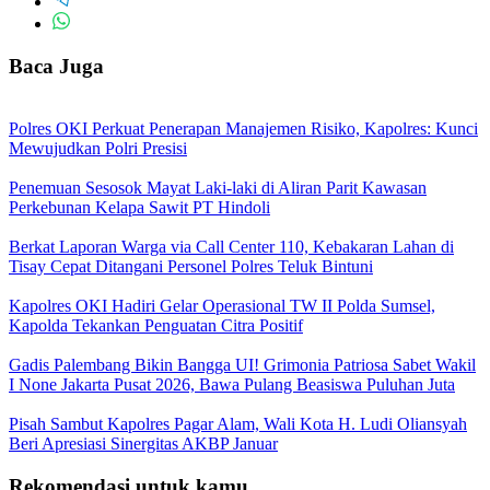
Baca Juga
Polres OKI Perkuat Penerapan Manajemen Risiko, Kapolres: Kunci
Mewujudkan Polri Presisi
Penemuan Sesosok Mayat Laki-laki di Aliran Parit Kawasan
Perkebunan Kelapa Sawit PT Hindoli
Berkat Laporan Warga via Call Center 110, Kebakaran Lahan di
Tisay Cepat Ditangani Personel Polres Teluk Bintuni
Kapolres OKI Hadiri Gelar Operasional TW II Polda Sumsel,
Kapolda Tekankan Penguatan Citra Positif
Gadis Palembang Bikin Bangga UI! Grimonia Patriosa Sabet Wakil
I None Jakarta Pusat 2026, Bawa Pulang Beasiswa Puluhan Juta
Pisah Sambut Kapolres Pagar Alam, Wali Kota H. Ludi Oliansyah
Beri Apresiasi Sinergitas AKBP Januar
Rekomendasi untuk kamu