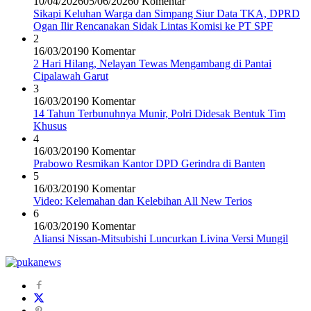
10/04/2026
05/06/2026
0 Komentar
Sikapi Keluhan Warga dan Simpang Siur Data TKA, DPRD
Ogan Ilir Rencanakan Sidak Lintas Komisi ke PT SPF
2
16/03/2019
0 Komentar
2 Hari Hilang, Nelayan Tewas Mengambang di Pantai
Cipalawah Garut
3
16/03/2019
0 Komentar
14 Tahun Terbunuhnya Munir, Polri Didesak Bentuk Tim
Khusus
4
16/03/2019
0 Komentar
Prabowo Resmikan Kantor DPD Gerindra di Banten
5
16/03/2019
0 Komentar
Video: Kelemahan dan Kelebihan All New Terios
6
16/03/2019
0 Komentar
Aliansi Nissan-Mitsubishi Luncurkan Livina Versi Mungil