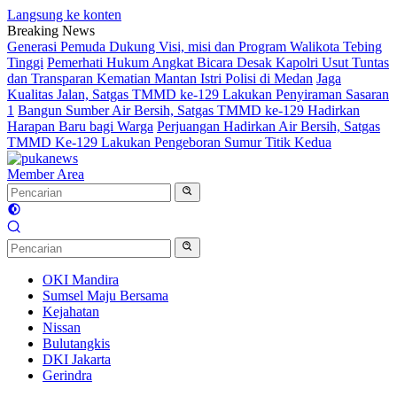
Langsung ke konten
Breaking News
Generasi Pemuda Dukung Visi, misi dan Program Walikota Tebing
Tinggi
Pemerhati Hukum Angkat Bicara Desak Kapolri Usut Tuntas
dan Transparan Kematian Mantan Istri Polisi di Medan
Jaga
Kualitas Jalan, Satgas TMMD ke-129 Lakukan Penyiraman Sasaran
1
Bangun Sumber Air Bersih, Satgas TMMD ke-129 Hadirkan
Harapan Baru bagi Warga
Perjuangan Hadirkan Air Bersih, Satgas
TMMD Ke-129 Lakukan Pengeboran Sumur Titik Kedua
Member Area
OKI Mandira
Sumsel Maju Bersama
Kejahatan
Nissan
Bulutangkis
DKI Jakarta
Gerindra