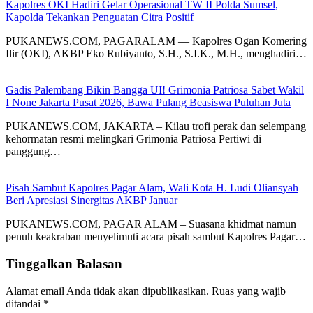
Kapolres OKI Hadiri Gelar Operasional TW II Polda Sumsel,
Kapolda Tekankan Penguatan Citra Positif
PUKANEWS.COM, PAGARALAM — Kapolres Ogan Komering
Ilir (OKI), AKBP Eko Rubiyanto, S.H., S.I.K., M.H., menghadiri…
Gadis Palembang Bikin Bangga UI! Grimonia Patriosa Sabet Wakil
I None Jakarta Pusat 2026, Bawa Pulang Beasiswa Puluhan Juta
PUKANEWS.COM, JAKARTA – Kilau trofi perak dan selempang
kehormatan resmi melingkari Grimonia Patriosa Pertiwi di
panggung…
Pisah Sambut Kapolres Pagar Alam, Wali Kota H. Ludi Oliansyah
Beri Apresiasi Sinergitas AKBP Januar
PUKANEWS.COM, PAGAR ALAM – Suasana khidmat namun
penuh keakraban menyelimuti acara pisah sambut Kapolres Pagar…
Tinggalkan Balasan
Alamat email Anda tidak akan dipublikasikan.
Ruas yang wajib
ditandai
*