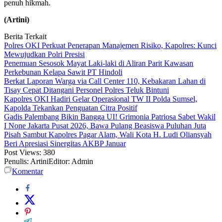
penuh hikmah.
(Artini)
Berita Terkait
Polres OKI Perkuat Penerapan Manajemen Risiko, Kapolres: Kunci
Mewujudkan Polri Presisi
Penemuan Sesosok Mayat Laki-laki di Aliran Parit Kawasan
Perkebunan Kelapa Sawit PT Hindoli
Berkat Laporan Warga via Call Center 110, Kebakaran Lahan di
Tisay Cepat Ditangani Personel Polres Teluk Bintuni
Kapolres OKI Hadiri Gelar Operasional TW II Polda Sumsel,
Kapolda Tekankan Penguatan Citra Positif
Gadis Palembang Bikin Bangga UI! Grimonia Patriosa Sabet Wakil
I None Jakarta Pusat 2026, Bawa Pulang Beasiswa Puluhan Juta
Pisah Sambut Kapolres Pagar Alam, Wali Kota H. Ludi Oliansyah
Beri Apresiasi Sinergitas AKBP Januar
Post Views:
380
Penulis: Artini
Editor: Admin
Komentar