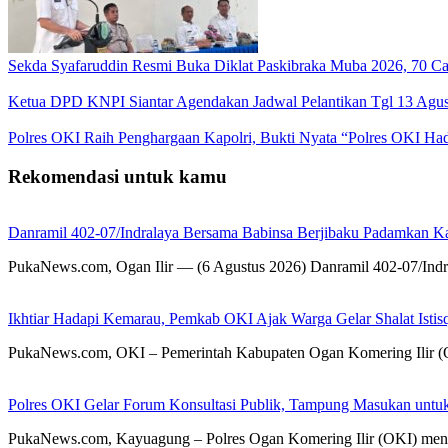
Sekda Syafaruddin Resmi Buka Diklat Paskibraka Muba 2026, 70 C
Ketua DPD KNPI Siantar Agendakan Jadwal Pelantikan Tgl 13 Agust
Polres OKI Raih Penghargaan Kapolri, Bukti Nyata “Polres OKI Ha
Rekomendasi untuk kamu
Danramil 402-07/Indralaya Bersama Babinsa Berjibaku Padamkan K
PukaNews.com, Ogan Ilir — (6 Agustus 2026) Danramil 402-07/In
Ikhtiar Hadapi Kemarau, Pemkab OKI Ajak Warga Gelar Shalat Istis
PukaNews.com, OKI – Pemerintah Kabupaten Ogan Komering Ilir (O
Polres OKI Gelar Forum Konsultasi Publik, Tampung Masukan untu
PukaNews.com, Kayuagung – Polres Ogan Komering Ilir (OKI) meng