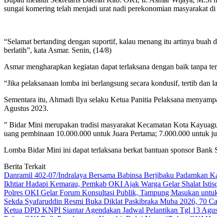
sungai komering telah menjadi urat nadi perekonomian masyarakat di
“Selamat bertanding dengan suportif, kalau menang itu artinya buah 
berlatih”, kata Asmar. Senin, (14/8)
Asmar mengharapkan kegiatan dapat terlaksana dengan baik tanpa terj
“Jika pelaksanaan lomba ini berlangsung secara kondusif, tertib dan l
Sementara itu, Ahmadi Ilya selaku Ketua Panitia Pelaksana menyam
Agustus 2023.
” Bidar Mini merupakan tradisi masyarakat Kecamatan Kota Kayuag
uang pembinaan 10.000.000 untuk Juara Pertama; 7.000.000 untuk ju
Lomba Bidar Mini ini dapat terlaksana berkat bantuan sponsor Bank
Berita Terkait
Danramil 402-07/Indralaya Bersama Babinsa Berjibaku Padamkan K
Ikhtiar Hadapi Kemarau, Pemkab OKI Ajak Warga Gelar Shalat Istis
Polres OKI Gelar Forum Konsultasi Publik, Tampung Masukan untu
Sekda Syafaruddin Resmi Buka Diklat Paskibraka Muba 2026, 70 C
Ketua DPD KNPI Siantar Agendakan Jadwal Pelantikan Tgl 13 Agust