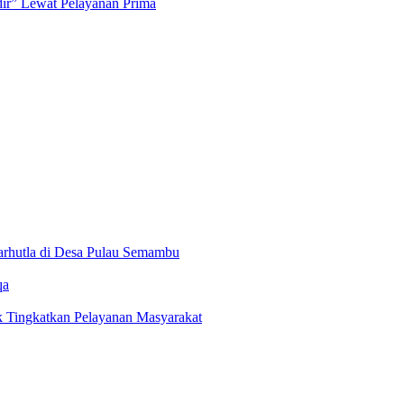
dir” Lewat Pelayanan Prima
arhutla di Desa Pulau Semambu
qa
k Tingkatkan Pelayanan Masyarakat