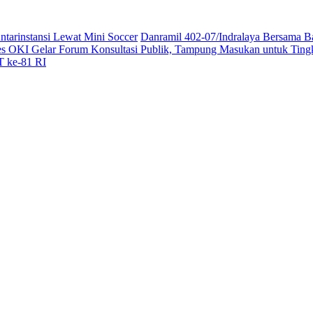
ntarinstansi Lewat Mini Soccer
Danramil 402-07/Indralaya Bersama B
es OKI Gelar Forum Konsultasi Publik, Tampung Masukan untuk Ting
T ke-81 RI