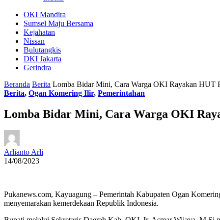
OKI Mandira
Sumsel Maju Bersama
Kejahatan
Nissan
Bulutangkis
DKI Jakarta
Gerindra
Beranda
Berita
Lomba Bidar Mini, Cara Warga OKI Rayakan HUT RI
Berita
,
Ogan Komering Ilir
,
Pemerintahan
Lomba Bidar Mini, Cara Warga OKI Raya
Arlianto Arli
14/08/2023
Pukanews.com, Kayuagung – Pemerintah Kabupaten Ogan Komering Il
menyemarakan kemerdekaan Republik Indonesia.
Bupati melalui Sekretaris Daerah Kab. OKI, Ir. Asmar Wijaya, M.S