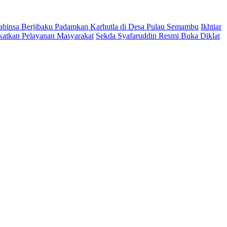
abinsa Berjibaku Padamkan Karhutla di Desa Pulau Semambu
Ikhtiar
katkan Pelayanan Masyarakat
Sekda Syafaruddin Resmi Buka Diklat