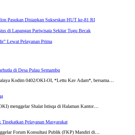
alon Pasukan Disiapkan Sukseskan HUT ke-81 RI
us di Lapangan Pariwisata Sekitar Tugu Becak
dir” Lewat Pelayanan Prima
arhutla di Desa Pulau Semambu
dralaya Kodim 0402/OKI-OI, *Lettu Kav Adam*, bersama…
qa
KI) menggelar Shalat Istisqa di Halaman Kantor…
k Tingkatkan Pelayanan Masyarakat
gelar Forum Konsultasi Publik (FKP) Mandiri di…