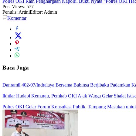
Polres OKI Raih Penghargaan Kapolri, Bukti Nyata “Polres OKI Ha
Post Views:
577
Penulis: Artini
Editor: Admin
Komentar
Baca Juga
Danramil 402-07/Indralaya Bersama Babinsa Berjibaku Padamkan K
Ikhtiar Hadapi Kemarau, Pemkab OKI Ajak Warga Gelar Shalat Istis
Polres OKI Gelar Forum Konsultasi Publik, Tampung Masukan untu