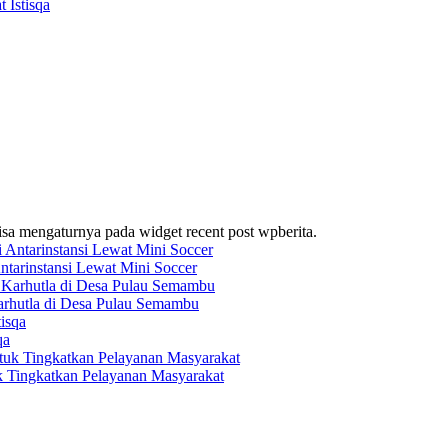
 Istisqa
bisa mengaturnya pada widget recent post wpberita.
ntarinstansi Lewat Mini Soccer
arhutla di Desa Pulau Semambu
qa
k Tingkatkan Pelayanan Masyarakat