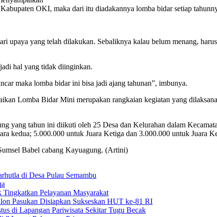
 Kabupaten OKI, maka dari itu diadakannya lomba bidar setiap tahunny
dari upaya yang telah dilakukan. Sebaliknya kalau belum menang, haru
adi hal yang tidak diinginkan.
ancar maka lomba bidar ini bisa jadi ajang tahunan”, imbunya.
paikan Lomba Bidar Mini merupakan rangkaian kegiatan yang dilaksan
ung yang tahun ini diikuti oleh 25 Desa dan Kelurahan dalam Keca
ara kedua; 5.000.000 untuk Juara Ketiga dan 3.000.000 untuk Juara K
 Sumsel Babel cabang Kayuagung. (Artini)
arhutla di Desa Pulau Semambu
qa
k Tingkatkan Pelayanan Masyarakat
alon Pasukan Disiapkan Sukseskan HUT ke-81 RI
us di Lapangan Pariwisata Sekitar Tugu Becak