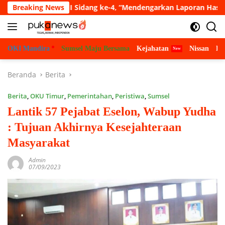
Langsung
urna VII Sidang ke-4, “Mendengarkan Laporan Hasil Pembahasan 
Breaking News
ke
konten
OKI Mandira
Sumsel Maju Bersama
Kejahatan
Nissan
Bu
Beranda
Berita
Berita
,
OKU Timur
,
Pemerintahan
,
Peristiwa
,
Sumsel
Lantik 57 Pejabat Eselon, Wabup Yudha
: Tujuan Akhirnya Kesejahteraan
Masyarakat
Admin
07/09/2023