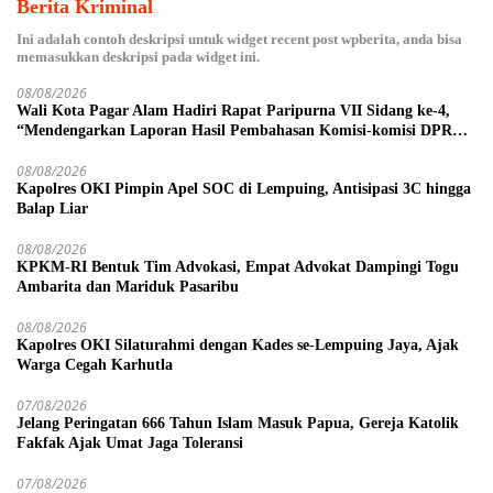
Berita Kriminal
Ini adalah contoh deskripsi untuk widget recent post wpberita, anda bisa
memasukkan deskripsi pada widget ini.
08/08/2026
Wali Kota Pagar Alam Hadiri Rapat Paripurna VII Sidang ke-4,
“Mendengarkan Laporan Hasil Pembahasan Komisi-komisi DPRD
Kota Pagar Alam”
08/08/2026
Kapolres OKI Pimpin Apel SOC di Lempuing, Antisipasi 3C hingga
Balap Liar
08/08/2026
KPKM-RI Bentuk Tim Advokasi, Empat Advokat Dampingi Togu
Ambarita dan Mariduk Pasaribu
08/08/2026
Kapolres OKI Silaturahmi dengan Kades se-Lempuing Jaya, Ajak
Warga Cegah Karhutla
07/08/2026
Jelang Peringatan 666 Tahun Islam Masuk Papua, Gereja Katolik
Fakfak Ajak Umat Jaga Toleransi
07/08/2026