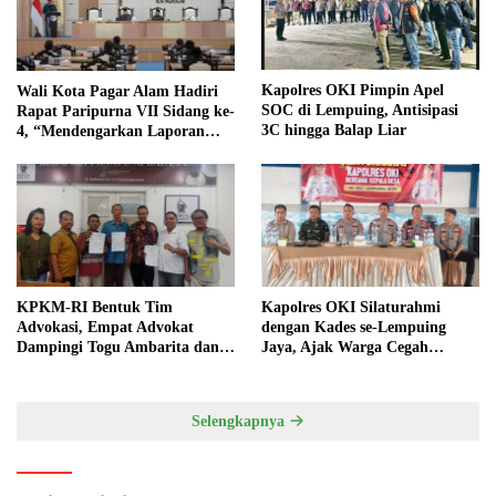
Kapolres OKI Pimpin Apel
Wali Kota Pagar Alam Hadiri
SOC di Lempuing, Antisipasi
Rapat Paripurna VII Sidang ke-
3C hingga Balap Liar
4, “Mendengarkan Laporan
Hasil Pembahasan Komisi-
komisi DPRD Kota Pagar
Alam”
KPKM-RI Bentuk Tim
Kapolres OKI Silaturahmi
Advokasi, Empat Advokat
dengan Kades se-Lempuing
Dampingi Togu Ambarita dan
Jaya, Ajak Warga Cegah
Mariduk Pasaribu
Karhutla
Selengkapnya