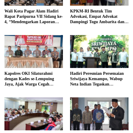
Wali Kota Pagar Alam Hadiri
KPKM-RI Bentuk Tim
Rapat Paripurna VII Sidang ke-
Advokasi, Empat Advokat
4, “Mendengarkan Laporan
Dampingi Togu Ambarita dan
Hasil Pembahasan Komisi-
Mariduk Pasaribu
komisi DPRD Kota Pagar
Alam”
Kapolres OKI Silaturahmi
Hadiri Peresmian Persemaian
dengan Kades se-Lempuing
Sriwijaya Kemampo, Wabup
Jaya, Ajak Warga Cegah
Neta Indian Tegaskan
Karhutla
Komitmen Pemkab Banyuasin
Dukung Penghijauan