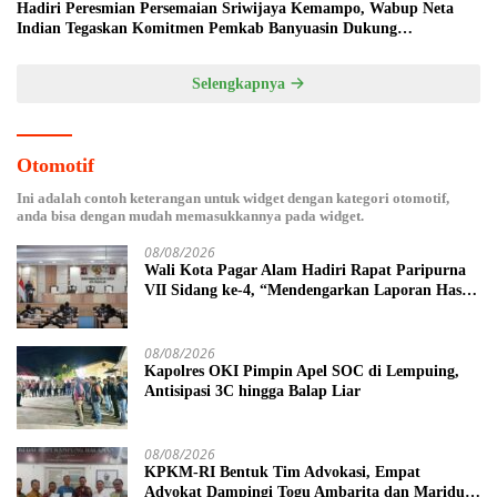
Hadiri Peresmian Persemaian Sriwijaya Kemampo, Wabup Neta
Indian Tegaskan Komitmen Pemkab Banyuasin Dukung
Penghijauan
Selengkapnya
Otomotif
Ini adalah contoh keterangan untuk widget dengan kategori otomotif,
anda bisa dengan mudah memasukkannya pada widget.
08/08/2026
Wali Kota Pagar Alam Hadiri Rapat Paripurna
VII Sidang ke-4, “Mendengarkan Laporan Hasil
Pembahasan Komisi-komisi DPRD Kota Pagar
Alam”
08/08/2026
Kapolres OKI Pimpin Apel SOC di Lempuing,
Antisipasi 3C hingga Balap Liar
08/08/2026
KPKM-RI Bentuk Tim Advokasi, Empat
Advokat Dampingi Togu Ambarita dan Mariduk