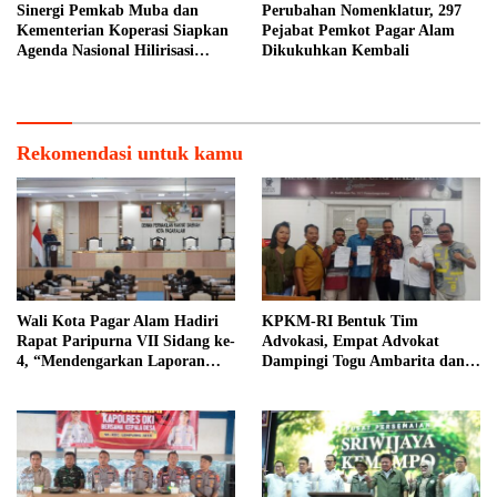
Sinergi Pemkab Muba dan
Perubahan Nomenklatur, 297
Kementerian Koperasi Siapkan
Pejabat Pemkot Pagar Alam
Agenda Nasional Hilirisasi
Dikukuhkan Kembali
Kelapa Sawit
Rekomendasi untuk kamu
Wali Kota Pagar Alam Hadiri
KPKM-RI Bentuk Tim
Rapat Paripurna VII Sidang ke-
Advokasi, Empat Advokat
4, “Mendengarkan Laporan
Dampingi Togu Ambarita dan
Hasil Pembahasan Komisi-
Mariduk Pasaribu
komisi DPRD Kota Pagar
Alam”