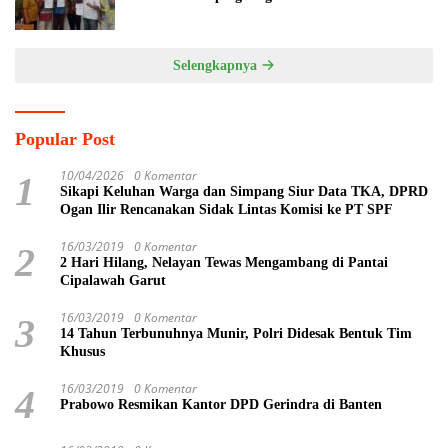
Pasaribu
Selengkapnya
Popular Post
10/04/2026
0 Komentar
1
Sikapi Keluhan Warga dan Simpang Siur Data TKA, DPRD
Ogan Ilir Rencanakan Sidak Lintas Komisi ke PT SPF
16/03/2019
0 Komentar
2
2 Hari Hilang, Nelayan Tewas Mengambang di Pantai
Cipalawah Garut
16/03/2019
0 Komentar
3
14 Tahun Terbunuhnya Munir, Polri Didesak Bentuk Tim
Khusus
16/03/2019
0 Komentar
4
Prabowo Resmikan Kantor DPD Gerindra di Banten