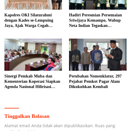
Kapolres OKI Silaturahmi
Hadiri Peresmian Persemaian
dengan Kades se-Lempuing
Sriwijaya Kemampo, Wabup
Jaya, Ajak Warga Cegah
Neta Indian Tegaskan
Karhutla
Komitmen Pemkab Banyuasin
Dukung Penghijauan
Sinergi Pemkab Muba dan
Perubahan Nomenklatur, 297
Kementerian Koperasi Siapkan
Pejabat Pemkot Pagar Alam
Agenda Nasional Hilirisasi
Dikukuhkan Kembali
Kelapa Sawit
Tinggalkan Balasan
Alamat email Anda tidak akan dipublikasikan.
Ruas yang