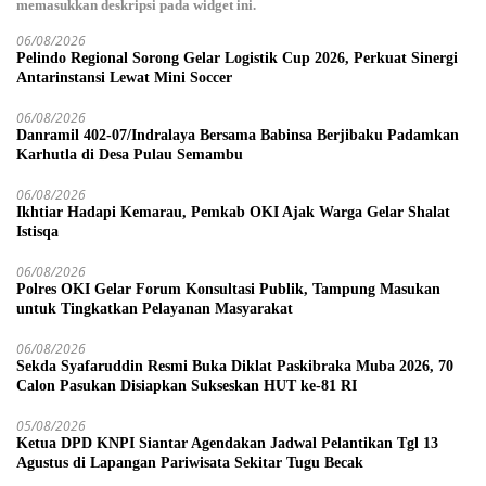
memasukkan deskripsi pada widget ini.
06/08/2026
Pelindo Regional Sorong Gelar Logistik Cup 2026, Perkuat Sinergi
Antarinstansi Lewat Mini Soccer
06/08/2026
Danramil 402-07/Indralaya Bersama Babinsa Berjibaku Padamkan
Karhutla di Desa Pulau Semambu
06/08/2026
Ikhtiar Hadapi Kemarau, Pemkab OKI Ajak Warga Gelar Shalat
Istisqa
06/08/2026
Polres OKI Gelar Forum Konsultasi Publik, Tampung Masukan
untuk Tingkatkan Pelayanan Masyarakat
06/08/2026
Sekda Syafaruddin Resmi Buka Diklat Paskibraka Muba 2026, 70
Calon Pasukan Disiapkan Sukseskan HUT ke-81 RI
05/08/2026
Ketua DPD KNPI Siantar Agendakan Jadwal Pelantikan Tgl 13
Agustus di Lapangan Pariwisata Sekitar Tugu Becak