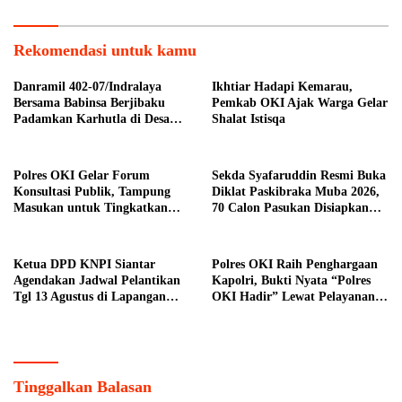
Rekomendasi untuk kamu
Danramil 402-07/Indralaya
Ikhtiar Hadapi Kemarau,
Bersama Babinsa Berjibaku
Pemkab OKI Ajak Warga Gelar
Padamkan Karhutla di Desa
Shalat Istisqa
Pulau Semambu
Polres OKI Gelar Forum
Sekda Syafaruddin Resmi Buka
Konsultasi Publik, Tampung
Diklat Paskibraka Muba 2026,
Masukan untuk Tingkatkan
70 Calon Pasukan Disiapkan
Pelayanan Masyarakat
Sukseskan HUT ke-81 RI
Ketua DPD KNPI Siantar
Polres OKI Raih Penghargaan
Agendakan Jadwal Pelantikan
Kapolri, Bukti Nyata “Polres
Tgl 13 Agustus di Lapangan
OKI Hadir” Lewat Pelayanan
Pariwisata Sekitar Tugu Becak
Prima
Tinggalkan Balasan