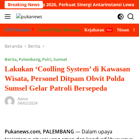
Langsung
ar Logistik Cup 2026, Perkuat Sinergi Antarinstansi Lewat Mini S
Breaking News
ke
konten
OKI Mandira
Sumsel Maju Bersama
Kejahatan
Nissan
Bu
Beranda
Berita
Berita
,
Palembang
,
Polri
,
Sumsel
Lakukan ‘Coolling System’ di Kawasan
Wisata, Personel Ditpam Obvit Polda
Sumsel Gelar Patroli Bersepeda
Admin
04/02/2024
Pukanews.com, PALEMBANG
— Dalam upaya