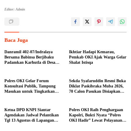
Editor: Admin
Baca Juga
Danramil 402-07/Indralaya
Ikhtiar Hadapi Kemarau,
Bersama Babinsa Berjibaku
Pemkab OKI Ajak Warga Gelar
Padamkan Karhutla di Desa
Shalat Istisqa
Pulau Semambu
Polres OKI Gelar Forum
Sekda Syafaruddin Resmi Buka
Konsultasi Publik, Tampung
Diklat Paskibraka Muba 2026,
Masukan untuk Tingkatkan
70 Calon Pasukan Disiapkan
Pelayanan Masyarakat
Sukseskan HUT ke-81 RI
Ketua DPD KNPI Siantar
Polres OKI Raih Penghargaan
Agendakan Jadwal Pelantikan
Kapolri, Bukti Nyata “Polres
Tgl 13 Agustus di Lapangan
OKI Hadir” Lewat Pelayanan
Pariwisata Sekitar Tugu Becak
Prima