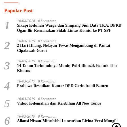
Popular Post
10/04/2026
0 Komentar
1
Sikapi Keluhan Warga dan Simpang Siur Data TKA, DPRD
Ogan Ilir Rencanakan Sidak Lintas Komisi ke PT SPF
16/03/2019
0 Komentar
2
2 Hari Hilang, Nelayan Tewas Mengambang di Pantai
Cipalawah Garut
16/03/2019
0 Komentar
3
14 Tahun Terbunuhnya Munir, Polri Didesak Bentuk Tim
Khusus
16/03/2019
0 Komentar
4
Prabowo Resmikan Kantor DPD Gerindra di Banten
16/03/2019
0 Komentar
5
Video: Kelemahan dan Kelebihan All New Terios
16/03/2019
0 Komentar
6
Aliansi Nissan-Mitsubishi Luncurkan Livina Versi Mungil