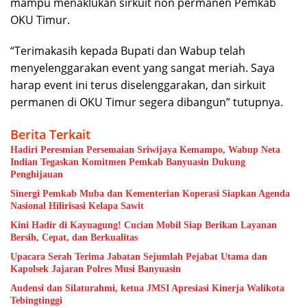
mampu menaklukan sirkuit non permanen Pemkab
OKU Timur.
“Terimakasih kepada Bupati dan Wabup telah
menyelenggarakan event yang sangat meriah. Saya
harap event ini terus diselenggarakan, dan sirkuit
permanen di OKU Timur segera dibangun” tutupnya.
Berita Terkait
Hadiri Peresmian Persemaian Sriwijaya Kemampo, Wabup Neta
Indian Tegaskan Komitmen Pemkab Banyuasin Dukung
Penghijauan
Sinergi Pemkab Muba dan Kementerian Koperasi Siapkan Agenda
Nasional Hilirisasi Kelapa Sawit
Kini Hadir di Kayuagung! Cucian Mobil Siap Berikan Layanan
Bersih, Cepat, dan Berkualitas
Upacara Serah Terima Jabatan Sejumlah Pejabat Utama dan
Kapolsek Jajaran Polres Musi Banyuasin
Audensi dan Silaturahmi, ketua JMSI Apresiasi Kinerja Walikota
Tebingtinggi