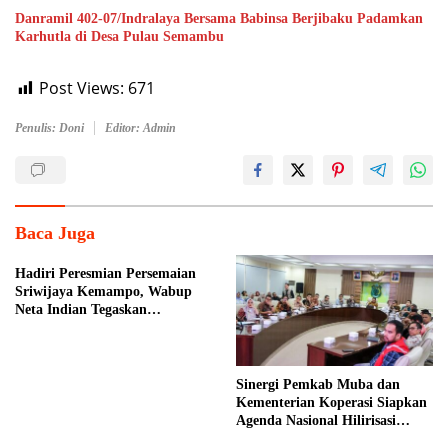
Danramil 402-07/Indralaya Bersama Babinsa Berjibaku Padamkan
Karhutla di Desa Pulau Semambu
Post Views:
671
Penulis: Doni
Editor: Admin
Baca Juga
Hadiri Peresmian Persemaian
Sriwijaya Kemampo, Wabup
Neta Indian Tegaskan
Komitmen Pemkab Banyuasin
Dukung Penghijauan
Sinergi Pemkab Muba dan
Kementerian Koperasi Siapkan
Agenda Nasional Hilirisasi
Kelapa Sawit