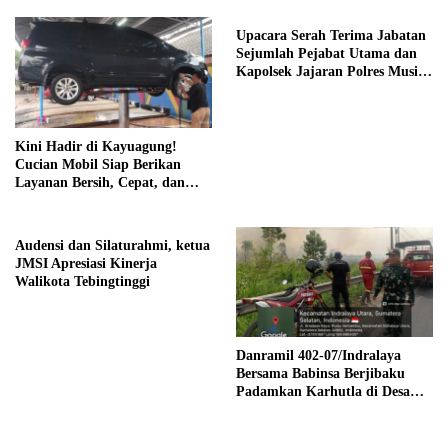
Upacara Serah Terima Jabatan
Sejumlah Pejabat Utama dan
Kapolsek Jajaran Polres Musi
Banyuasin
Kini Hadir di Kayuagung!
Cucian Mobil Siap Berikan
Layanan Bersih, Cepat, dan
Berkualitas
Audensi dan Silaturahmi, ketua
JMSI Apresiasi Kinerja
Walikota Tebingtinggi
Danramil 402-07/Indralaya
Bersama Babinsa Berjibaku
Padamkan Karhutla di Desa
Pulau Semambu