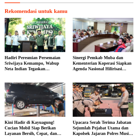
Rekomendasi untuk kamu
Hadiri Peresmian Persemaian
Sinergi Pemkab Muba dan
Sriwijaya Kemampo, Wabup
Kementerian Koperasi Siapkan
Neta Indian Tegaskan
Agenda Nasional Hilirisasi
Komitmen Pemkab Banyuasin
Kelapa Sawit
Dukung Penghijauan
Kini Hadir di Kayuagung!
Upacara Serah Terima Jabatan
Cucian Mobil Siap Berikan
Sejumlah Pejabat Utama dan
Layanan Bersih, Cepat, dan
Kapolsek Jajaran Polres Musi