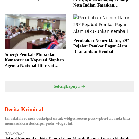
Toleransi
Neta Indian Tegaskan
Komitmen Pemkab Banyuasin
Dukung Penghijauan
Perubahan Nomenklatur, 297
Pejabat Pemkot Pagar Alam
Dikukuhkan Kembali
Sinergi Pemkab Muba dan
Kementerian Koperasi Siapkan
Agenda Nasional Hilirisasi
Kelapa Sawit
Selengkapnya
Berita Kriminal
Ini adalah contoh deskripsi untuk widget recent post wpberita, anda bisa
memasukkan deskripsi pada widget ini.
07/08/2026
Jelang Peringatan 666 Tahun Islam Masuk Papua, Gereja Katolik