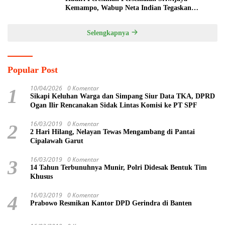
Kemampo, Wabup Neta Indian Tegaskan
Komitmen Pemkab Banyuasin Dukung
Penghijauan
Selengkapnya
Popular Post
10/04/2026
0 Komentar
1
Sikapi Keluhan Warga dan Simpang Siur Data TKA, DPRD
Ogan Ilir Rencanakan Sidak Lintas Komisi ke PT SPF
16/03/2019
0 Komentar
2
2 Hari Hilang, Nelayan Tewas Mengambang di Pantai
Cipalawah Garut
16/03/2019
0 Komentar
3
14 Tahun Terbunuhnya Munir, Polri Didesak Bentuk Tim
Khusus
16/03/2019
0 Komentar
4
Prabowo Resmikan Kantor DPD Gerindra di Banten