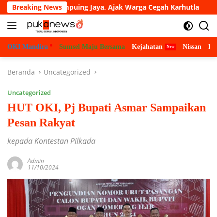
Langsung
es se-Lempuing Jaya, Ajak Warga Cegah Karhutla
Breaking News
Jelang
ke
konten
OKI Mandira
Sumsel Maju Bersama
Kejahatan
Nissan
Bu
Beranda
Uncategorized
Uncategorized
HUT OKI, Pj Bupati Asmar Sampaikan
Pesan Rakyat
kepada Kontestan Pilkada
Admin
11/10/2024