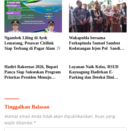
Ngambek Liling di Ayek
Wakapolda bersama
Lematang, Pesawat Citilink
Forkopimda Sumsel Sambut
Siap Terbang di Pagar Alam
Kedatangan Irjen Pol Sandi
Nugroho di Bumi Sriwijaya
Hadiri Rakornas 2026, Bupati
Layanan Naik Kelas, RSUD
Panca Siap Sukseskan Program
Kayuagung Hadirkan E-
Prioritas Presiden Menuju
Parking dan Deteksi Dini
Indonesia Emas 2045 di Daerah
Kanker Serviks
Kab. OI
Tinggalkan Balasan
Alamat email Anda tidak akan dipublikasikan.
Ruas yang
wajib ditandai
*