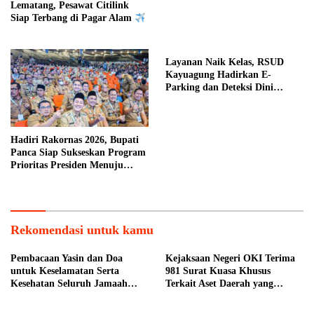
Lematang, Pesawat Citilink
Siap Terbang di Pagar Alam
Layanan Naik Kelas, RSUD
Kayuagung Hadirkan E-
Parking dan Deteksi Dini
Kanker Serviks
Hadiri Rakornas 2026, Bupati
Panca Siap Sukseskan Program
Prioritas Presiden Menuju
Indonesia Emas 2045 di Daerah
Kab. OI
Rekomendasi untuk kamu
Pembacaan Yasin dan Doa
Kejaksaan Negeri OKI Terima
untuk Keselamatan Serta
981 Surat Kuasa Khusus
Kesehatan Seluruh Jamaah
Terkait Aset Daerah yang
Haji Asal Kota Pagar Alam
Bermasalah