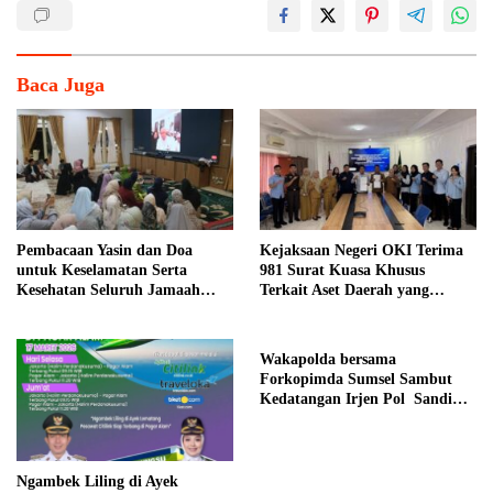
Baca Juga
Pembacaan Yasin dan Doa
Kejaksaan Negeri OKI Terima
untuk Keselamatan Serta
981 Surat Kuasa Khusus
Kesehatan Seluruh Jamaah
Terkait Aset Daerah yang
Haji Asal Kota Pagar Alam
Bermasalah
Wakapolda bersama
Forkopimda Sumsel Sambut
Kedatangan Irjen Pol Sandi
Nugroho di Bumi Sriwijaya
Ngambek Liling di Ayek