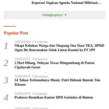
Koperasi Siapkan Agenda Nasional Hilirisasi
Kelapa Sawit
Selengkapnya
Popular Post
10/04/2026
0 Komentar
1
Sikapi Keluhan Warga dan Simpang Siur Data TKA, DPRD
Ogan Ilir Rencanakan Sidak Lintas Komisi ke PT SPF
16/03/2019
0 Komentar
2
2 Hari Hilang, Nelayan Tewas Mengambang di Pantai
Cipalawah Garut
16/03/2019
0 Komentar
3
14 Tahun Terbunuhnya Munir, Polri Didesak Bentuk Tim
Khusus
16/03/2019
0 Komentar
4
Prabowo Resmikan Kantor DPD Gerindra di Banten
16/03/2019
0 Komentar