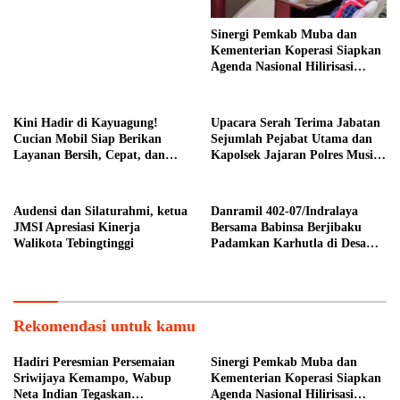
Dukung Penghijauan
Sinergi Pemkab Muba dan
Kementerian Koperasi Siapkan
Agenda Nasional Hilirisasi
Kelapa Sawit
Kini Hadir di Kayuagung!
Upacara Serah Terima Jabatan
Cucian Mobil Siap Berikan
Sejumlah Pejabat Utama dan
Layanan Bersih, Cepat, dan
Kapolsek Jajaran Polres Musi
Berkualitas
Banyuasin
Audensi dan Silaturahmi, ketua
Danramil 402-07/Indralaya
JMSI Apresiasi Kinerja
Bersama Babinsa Berjibaku
Walikota Tebingtinggi
Padamkan Karhutla di Desa
Pulau Semambu
Rekomendasi untuk kamu
Hadiri Peresmian Persemaian
Sinergi Pemkab Muba dan
Sriwijaya Kemampo, Wabup
Kementerian Koperasi Siapkan
Neta Indian Tegaskan
Agenda Nasional Hilirisasi