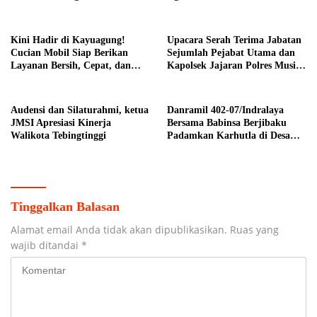
Komitmen Pemkab Banyuasin
Kelapa Sawit
Dukung Penghijauan
Kini Hadir di Kayuagung!
Upacara Serah Terima Jabatan
Cucian Mobil Siap Berikan
Sejumlah Pejabat Utama dan
Layanan Bersih, Cepat, dan
Kapolsek Jajaran Polres Musi
Berkualitas
Banyuasin
Audensi dan Silaturahmi, ketua
Danramil 402-07/Indralaya
JMSI Apresiasi Kinerja
Bersama Babinsa Berjibaku
Walikota Tebingtinggi
Padamkan Karhutla di Desa
Pulau Semambu
Tinggalkan Balasan
Alamat email Anda tidak akan dipublikasikan.
Ruas yang
wajib ditandai
*